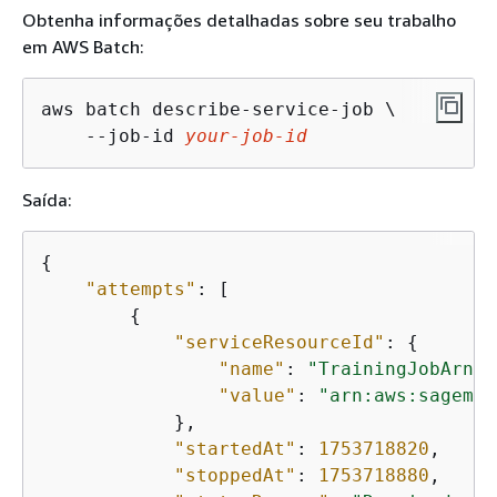
Obtenha informações detalhadas sobre seu trabalho
em AWS Batch:
aws batch describe-service-job \

    --job-id 
your-job-id
Saída:
{
"attempts"
: [

{
"serviceResourceId"
: 
{
"name"
: 
"TrainingJobArn"
,

"value"
: 
"arn:aws:sagemak
            },

"startedAt"
: 
1753718820
,

"stoppedAt"
: 
1753718880
,
