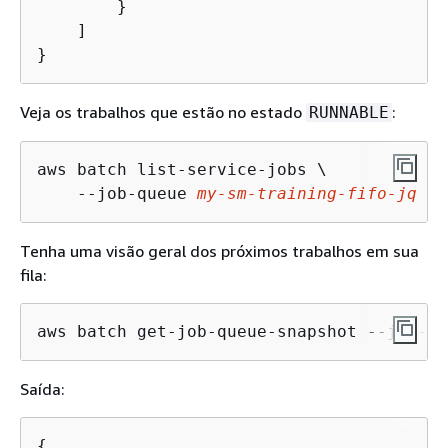
        }

    ]

}
Veja os trabalhos que estão no estado
:
RUNNABLE
aws batch list-service-jobs \

    --job-queue 
my-sm-training-fifo-jq
 --
Tenha uma visão geral dos próximos trabalhos em sua
fila:
aws batch get-job-queue-snapshot --job-qu
Saída:
{