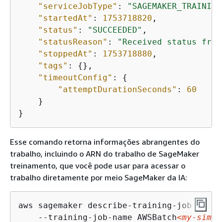
"serviceJobType"
: 
"SAGEMAKER_TRAINING
"startedAt"
: 
1753718820
,

"status"
: 
"SUCCEEDED"
,

"statusReason"
: 
"Received status from
"stoppedAt"
: 
1753718880
,

"tags"
: 
{
},

"timeoutConfig"
: 
{
"attemptDurationSeconds"
: 
60
    }

}
Esse comando retorna informações abrangentes do
trabalho, incluindo o ARN do trabalho de SageMaker
treinamento, que você pode usar para acessar o
trabalho diretamente por meio SageMaker da IA:
aws sagemaker describe-training-job \

    --training-job-name AWSBatch
<my-simpl