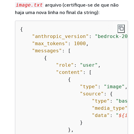
arquivo (certifique-se de que não
image.txt
haja uma nova linha no final da string):
{
"anthropic_version"
: 
"bedrock-2023
"max_tokens"
: 
1000
,

"messages"
: [

{
"role"
: 
"user"
,

"content"
: [

{
"type"
: 
"image"
,

"source"
: 
{
"type"
: 
"base6
"media_type"
: 
"data"
: 
"
$
{
ima
                    }

                },
