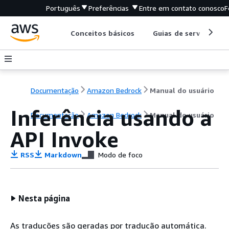
Português
Preferências
Entre em contato conosco
F
Conceitos básicos
Guias de serviço
Documentação
Amazon Bedrock
Manual do usuário
Inferência usando a
Documentação
Amazon Bedrock
Manual do usuário
API Invoke
RSS
Markdown
Modo de foco
Nesta página
As traduções são geradas por tradução automática.