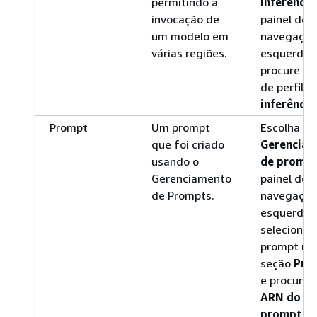
permitindo a
inferência
invocação de
painel de
um modelo em
navegação
várias regiões.
esquerdo 
procure um
de perfil d
inferência
Prompt
Um prompt
Escolha
que foi criado
Gerencia
usando o
de promp
Gerenciamento
painel de
de Prompts.
navegação
esquerda,
selecione 
prompt na
seção
Pro
e procure 
ARN do
prompt
.