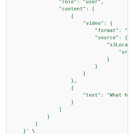
                "role": "user",

                "content": [      

{
                        "video": 
{
                            "format": "mp
                            "source": 
{
                                "s3Locati
                                    "uri"
                                }

                            }

                        }                
                    },

{
                        "text": "What hap
                    }

                ]

            }                             
        ]                  

    }'
 \
