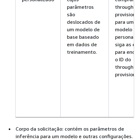
parâmetros
throughpu
são
provisiona
deslocados de
para um
um modelo de
modelo
base baseado
personaliz
em dados de
siga as et
treinamento.
para encon
o ID do
throughpu
provisiona
Corpo da solicitação: contém os parâmetros de
inferência para um modelo e outras configurações.