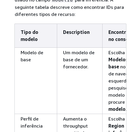
seguinte tabela descreve como encontrar IDs para
diferentes tipos de recurso:
Tipo do
Description
Encontrar 
modelo
no consol
Modelo de
Um modelo de
Escolha
base
base de um
Modelos 
fornecedor.
base
no pa
de navega
esquerda,
pesquise 
modelo e
procure o
modelo
.
Perfil de
Aumenta o
Escolha
Cr
inferência
throughput
Region