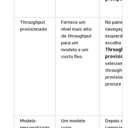
Throughput
Fornece um
No painel 
provisionado
nível mais alto
navegação
de throughput
esquerda,
para um
escolha
modelo a um
Throughp
custo fixo.
provision
selecione 
throughpu
provisiona
procure o 
Modelo
Um modelo
Depois de
personalizado
cujos
comprar o