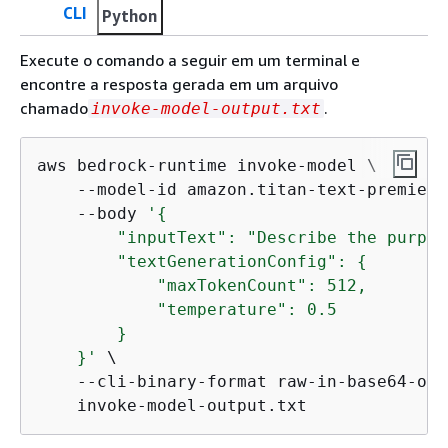
CLI
Python
Execute o comando a seguir em um terminal e
encontre a resposta gerada em um arquivo
chamado
.
invoke-model-output.txt
aws bedrock-runtime invoke-model \

    --model-id amazon.titan-text-premier-
    --body 
'
{
        "inputText": "Describe the purpos
        "textGenerationConfig": 
{
            "maxTokenCount": 512,

            "temperature": 0.5

        }

    }'
 \

    --cli-binary-format raw-in-base64-out 
    invoke-model-output.txt