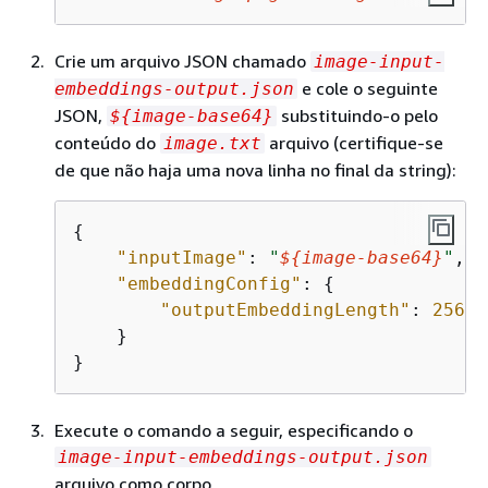
Crie um arquivo JSON chamado
image-input-
e cole o seguinte
embeddings-output.json
JSON,
substituindo-o pelo
$
{
image-base64}
conteúdo do
arquivo (certifique-se
image.txt
de que não haja uma nova linha no final da string):
{
"inputImage"
: 
"
$
{
image-base64}
"
,

"embeddingConfig"
: 
{
"outputEmbeddingLength"
: 
256
    }

}
Execute o comando a seguir, especificando o
image-input-embeddings-output.json
arquivo como corpo.