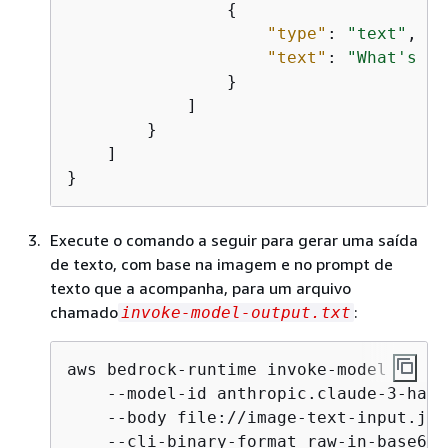
{
"type"
: 
"text"
,

"text"
: 
"What's in
                }

            ]

        }

    ]

}
Execute o comando a seguir para gerar uma saída
de texto, com base na imagem e no prompt de
texto que a acompanha, para um arquivo
chamado
:
invoke-model-output.txt
aws bedrock-runtime invoke-model \

    --model-id anthropic.claude-3-haik
    --body file://image-text-input.json
    --cli-binary-format raw-in-base64-