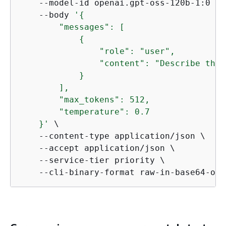
    --model-id openai.gpt-oss-120b-1:0 \

    --body 
'
{
        "messages": [

{
                "role": "user",

                "content": "Describe the 
            }

        ],

        "max_tokens": 512,

        "temperature": 0.7

    }'
 \

    --content-type application/json \

    --accept application/json \

    --service-tier priority \

    --cli-binary-format raw-in-base64-out