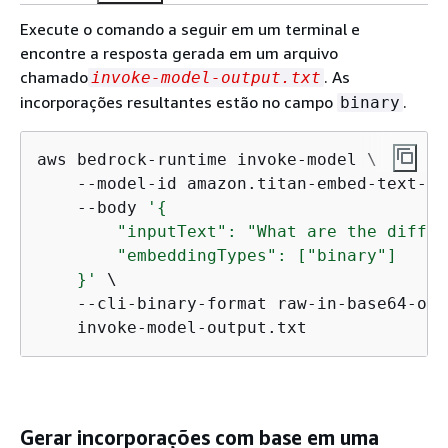
Execute o comando a seguir em um terminal e
encontre a resposta gerada em um arquivo
chamado
. As
invoke-model-output.txt
incorporações resultantes estão no campo
.
binary
aws bedrock-runtime invoke-model \

    --model-id amazon.titan-embed-text-v2:
    --body 
'
{
        "inputText": "What are the differ
        "embeddingTypes": ["binary"]

    }'
 \

    --cli-binary-format raw-in-base64-out 
    invoke-model-output.txt
Gerar incorporações com base em uma