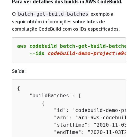
Para ver detalhes dos builds in AWS CodeBuild.
O
exemplo a
batch-get-build-batches
seguir obtém informações sobre lotes de
compilação CodeBuild com os IDs especificados.
aws codebuild batch-get-build-batches \

    --ids 
codebuild
-demo-project:e
9
c
4
f
4
Saída:
{
    "buildBatches": [

{
            "id": "codebuild-demo-proje
            "arn": "arn:aws:codebuild:u
            "startTime": "2020-11-03T21
            "endTime": "2020-11-03T21:5