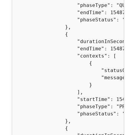
                    "phaseType": "QUEUED
                    "endTime": 154871624
                    "phaseStatus": "SUCC
                },

{
                    "durationInSeconds":
                    "endTime": 154871627
                    "contexts": [

{
                            "statusCode"
                            "message": "
                        }

                    ],

                    "startTime": 1548716
                    "phaseType": "PROVIS
                    "phaseStatus": "SUCC
                },

{