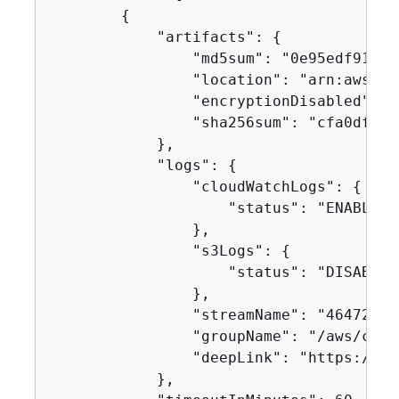
{
            "artifacts": 
{
                "md5sum": "0e95edf91504
                "location": "arn:aws:s3
                "encryptionDisabled": fa
                "sha256sum": "cfa0df33a
            },

            "logs": 
{
                "cloudWatchLogs": 
{
                    "status": "ENABLED"

                },

                "s3Logs": 
{
                    "status": "DISABLED"
                },

                "streamName": "46472baf
                "groupName": "/aws/code
                "deepLink": "https://co
            },
