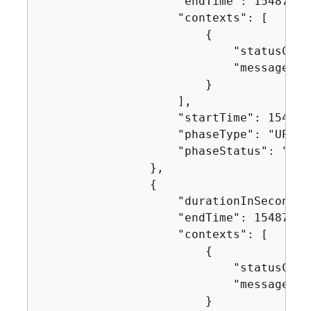
                    "endTime": 154871753
                    "contexts": [

{
                            "statusCode"
                            "message": "
                        }

                    ],

                    "startTime": 1548717
                    "phaseType": "UPLOA
                    "phaseStatus": "SUCC
                },

{
                    "durationInSeconds":
                    "endTime": 154871753
                    "contexts": [

{
                            "statusCode"
                            "message": "
                        }
