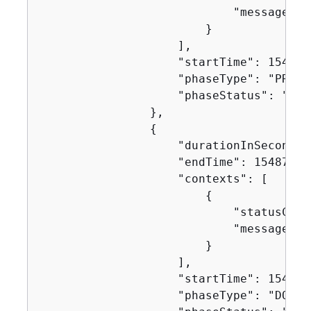
                            "message": "
                        }

                    ],

                    "startTime": 1548717
                    "phaseType": "PROVIS
                    "phaseStatus": "SUCC
                },

{
                    "durationInSeconds":
                    "endTime": 154871751
                    "contexts": [

{
                            "statusCode"
                            "message": "
                        }

                    ],

                    "startTime": 1548717
                    "phaseType": "DOWNL