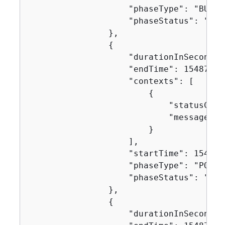
                    "phaseType": "BUILD"
                    "phaseStatus": "SUCC
                },

{
                    "durationInSeconds":
                    "endTime": 154871752
                    "contexts": [

{
                            "statusCode"
                            "message": "
                        }

                    ],

                    "startTime": 1548717
                    "phaseType": "POST_B
                    "phaseStatus": "SUCC
                },

{
                    "durationInSeconds":