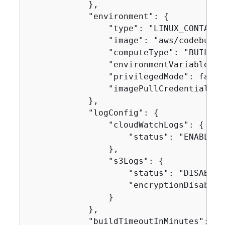
            },

            "environment": 
{
                "type": "LINUX_CONTAINER
                "image": "aws/codebuild
                "computeType": "BUILD_G
                "environmentVariables": 
                "privilegedMode": false,
                "imagePullCredentialsTy
            },

            "logConfig": 
{
                "cloudWatchLogs": 
{
                    "status": "ENABLED"

                },

                "s3Logs": 
{
                    "status": "DISABLED"
                    "encryptionDisabled"
                }

            },

            "buildTimeoutInMinutes": 60,