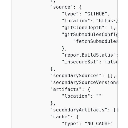
            ],

            "source": 
{
                "type": "GITHUB",

                "location": "https://gi
                "gitCloneDepth": 1,

                "gitSubmodulesConfig": 
                    "fetchSubmodules": f
                },

                "reportBuildStatus": fal
                "insecureSsl": false

            },

            "secondarySources": [],

            "secondarySourceVersions": [
            "artifacts": 
{
                "location": ""

            },

            "secondaryArtifacts": [],

            "cache": 
{
                "type": "NO_CACHE"
