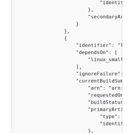
                            "identifier
                        },

                        "secondaryArtifa
                    }

                },

{
                    "identifier": "linux
                    "dependsOn": [

                        "linux_small"

                    ],

                    "ignoreFailure": fal
                    "currentBuildSummar
                        "arn": "arn:aws
                        "requestedOn": 
                        "buildStatus": 
                        "primaryArtifac
                            "type": "no
                            "identifier
                        },
