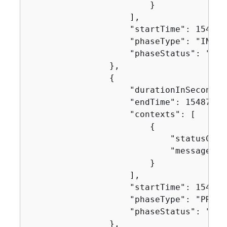
                        }

                    ],

                    "startTime": 1548716
                    "phaseType": "INSTAL
                    "phaseStatus": "SUCC
                },

{
                    "durationInSeconds":
                    "endTime": 154871629
                    "contexts": [

{
                            "statusCode"
                            "message": "
                        }

                    ],

                    "startTime": 1548716
                    "phaseType": "PRE_BU
                    "phaseStatus": "SUCC
                },
