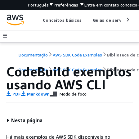
Português
Preferências
Entre em contato conosco
F
Conceitos básicos
Guias de serviço
Documentação
AWS SDK Code Examples
B
CodeBuild exemplos
Documentação
AWS SDK Code Examples
Biblioteca de 
usando AWS CLI
PDF
Markdown
Modo de foco
Nesta página
Há mais exemplos de AWS SDK disponíveis no