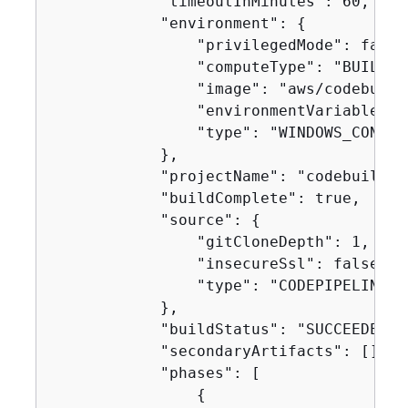
            "timeoutInMinutes": 60,

            "environment": 
{
                "privilegedMode": false,
                "computeType": "BUILD_G
                "image": "aws/codebuild
                "environmentVariables": 
                "type": "WINDOWS_CONTAIN
            },

            "projectName": "codebuild-d
            "buildComplete": true,

            "source": 
{
                "gitCloneDepth": 1,

                "insecureSsl": false,

                "type": "CODEPIPELINE"

            },

            "buildStatus": "SUCCEEDED",

            "secondaryArtifacts": [],

            "phases": [

{