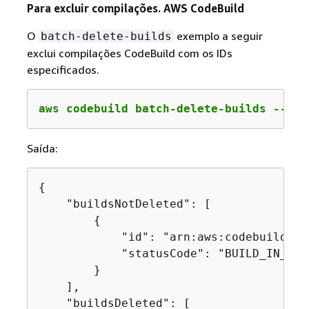
Para excluir compilações. AWS CodeBuild
O
exemplo a seguir
batch-delete-builds
exclui compilações CodeBuild com os IDs
especificados.
aws codebuild batch-delete-builds --ids
Saída:
{
    "buildsNotDeleted": [

{
            "id": "arn:aws:codebuild:us
            "statusCode": "BUILD_IN_PROG
        }

    ],

    "buildsDeleted": [
