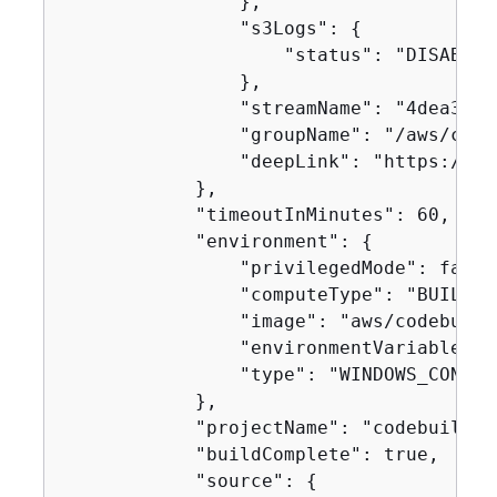
                },

                "s3Logs": 
{
                    "status": "DISABLED"
                },

                "streamName": "4dea3ca4
                "groupName": "/aws/code
                "deepLink": "https://co
            },

            "timeoutInMinutes": 60,

            "environment": 
{
                "privilegedMode": false,
                "computeType": "BUILD_G
                "image": "aws/codebuild
                "environmentVariables": 
                "type": "WINDOWS_CONTAIN
            },

            "projectName": "codebuild-d
            "buildComplete": true,

            "source": 
{