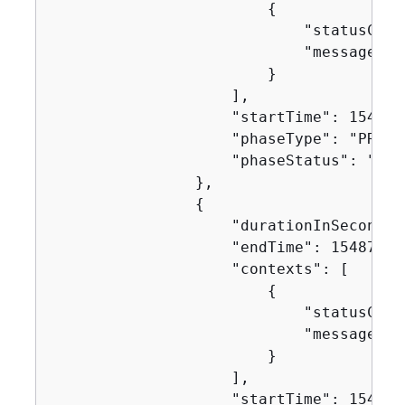
{
                            "statusCode"
                            "message": "
                        }

                    ],

                    "startTime": 1548717
                    "phaseType": "PRE_BU
                    "phaseStatus": "SUCC
                },

{
                    "durationInSeconds":
                    "endTime": 154871752
                    "contexts": [

{
                            "statusCode"
                            "message": "
                        }

                    ],

                    "startTime": 1548717