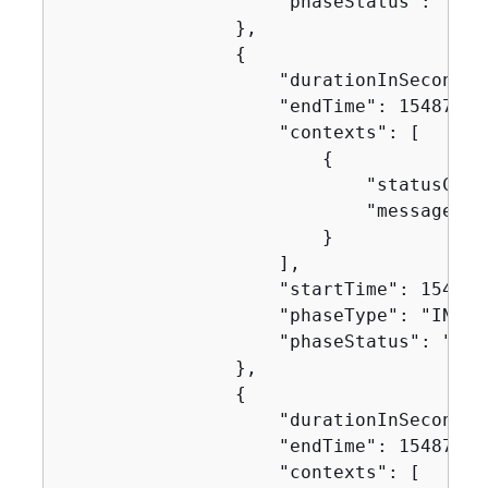
                    "phaseStatus": "SUCC
                },

{
                    "durationInSeconds":
                    "endTime": 154871751
                    "contexts": [

{
                            "statusCode"
                            "message": "
                        }

                    ],

                    "startTime": 1548717
                    "phaseType": "INSTAL
                    "phaseStatus": "SUCC
                },

{
                    "durationInSeconds":
                    "endTime": 154871751
                    "contexts": [
