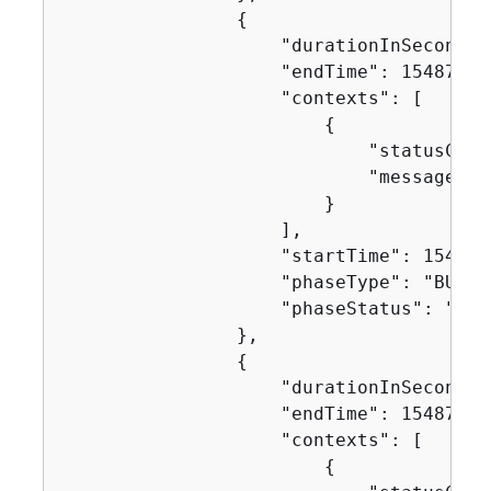
{
                    "durationInSeconds":
                    "endTime": 154871630
                    "contexts": [

{
                            "statusCode"
                            "message": "
                        }

                    ],

                    "startTime": 1548716
                    "phaseType": "BUILD"
                    "phaseStatus": "SUCC
                },

{
                    "durationInSeconds":
                    "endTime": 154871630
                    "contexts": [

{