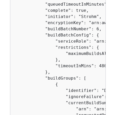
            "queuedTimeoutInMinutes": 48
            "complete": true,

            "initiator": "Strohm",

            "encryptionKey": "arn:aws:k
            "buildBatchNumber": 6,

            "buildBatchConfig": 
{
                "serviceRole": "arn:aws
                "restrictions": 
{
                    "maximumBuildsAllowe
                },

                "timeoutInMins": 480

            },

            "buildGroups": [

{
                    "identifier": "DOWN
                    "ignoreFailure": fal
                    "currentBuildSummar
                        "arn": "arn:aws