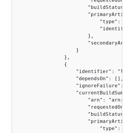
                        "requestedOn": 
                        "buildStatus": 
                        "primaryArtifac
                            "type": "no
                            "identifier
                        },

                        "secondaryArtifa
                    }

                },

{
                    "identifier": "linux
                    "dependsOn": [],

                    "ignoreFailure": fal
                    "currentBuildSummar
                        "arn": "arn:aws
                        "requestedOn": 
                        "buildStatus": 
                        "primaryArtifac
                            "type": "no