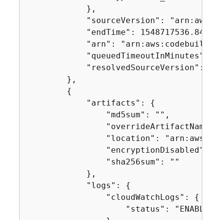
            },

            "sourceVersion": "arn:aws:s
            "endTime": 1548717536.846,

            "arn": "arn:aws:codebuild:u
            "queuedTimeoutInMinutes": 48
            "resolvedSourceVersion": "f
        },

{
            "artifacts": 
{
                "md5sum": "",

                "overrideArtifactName": 
                "location": "arn:aws:s3
                "encryptionDisabled": fa
                "sha256sum": ""

            },

            "logs": 
{
                "cloudWatchLogs": 
{
                    "status": "ENABLED"
