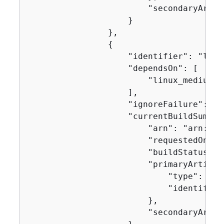
                        "secondaryArtifa
                    }

                },

{
                    "identifier": "linux
                    "dependsOn": [

                        "linux_medium"

                    ],

                    "ignoreFailure": fal
                    "currentBuildSummar
                        "arn": "arn:aws
                        "requestedOn": 
                        "buildStatus": 
                        "primaryArtifac
                            "type": "no
                            "identifier
                        },

                        "secondaryArtifa