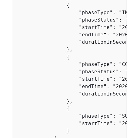
{
                    "phaseType": "IN_PRO
                    "phaseStatus": "SUCC
                    "startTime": "2020-
                    "endTime": "2020-11
                    "durationInSeconds":
                },

{
                    "phaseType": "COMBI
                    "phaseStatus": "SUCC
                    "startTime": "2020-
                    "endTime": "2020-11
                    "durationInSeconds":
                },

{
                    "phaseType": "SUCCEE
                    "startTime": "2020-
                }
