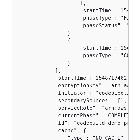
                    ],

                    "startTime": 1548717
                    "phaseType": "FINALI
                    "phaseStatus": "SUCC
                },

{
                    "startTime": 1548717
                    "phaseType": "COMPLE
                }

            ],

            "startTime": 1548717462.122,
            "encryptionKey": "arn:aws:k
            "initiator": "codepipeline/
            "secondarySources": [],

            "serviceRole": "arn:aws:iam
            "currentPhase": "COMPLETED",
            "id": "codebuild-demo-proje
            "cache": 
{
                "type": "NO_CACHE"
