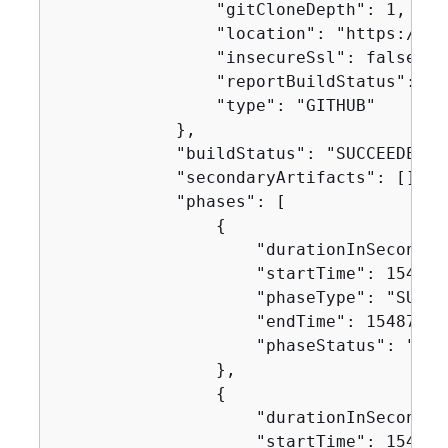
                "gitCloneDepth": 1,

                "location": "https://gi
                "insecureSsl": false,

                "reportBuildStatus": fal
                "type": "GITHUB"

            },

            "buildStatus": "SUCCEEDED",

            "secondaryArtifacts": [],

            "phases": [

{
                    "durationInSeconds":
                    "startTime": 1548716
                    "phaseType": "SUBMIT
                    "endTime": 154871624
                    "phaseStatus": "SUCC
                },

{
                    "durationInSeconds":
                    "startTime": 1548716