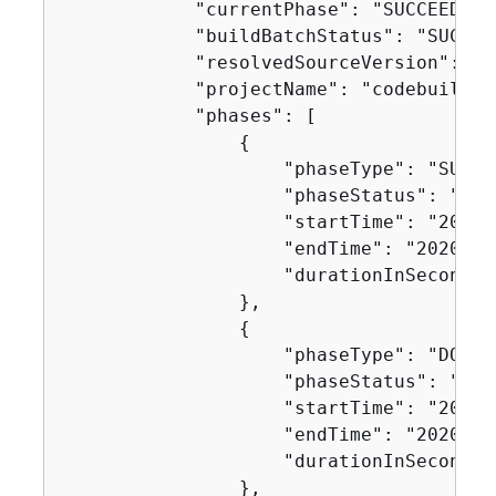
            "currentPhase": "SUCCEEDED",
            "buildBatchStatus": "SUCCEED
            "resolvedSourceVersion": "0
            "projectName": "codebuild-d
            "phases": [

{
                    "phaseType": "SUBMIT
                    "phaseStatus": "SUCC
                    "startTime": "2020-
                    "endTime": "2020-11
                    "durationInSeconds":
                },

{
                    "phaseType": "DOWNL
                    "phaseStatus": "SUCC
                    "startTime": "2020-
                    "endTime": "2020-11
                    "durationInSeconds":
                },
