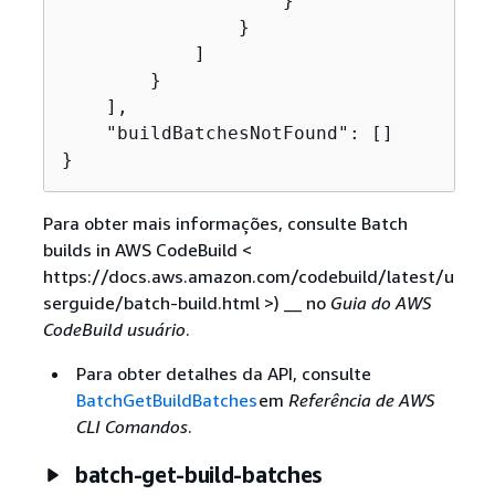
                    }

                }

            ]

        }

    ],

    "buildBatchesNotFound": []

}
Para obter mais informações, consulte Batch
builds in AWS CodeBuild <
https://docs.aws.amazon.com/codebuild/latest/u
serguide/batch-build.html >) __ no
Guia do AWS
CodeBuild usuário
.
Para obter detalhes da API, consulte
BatchGetBuildBatches
em
Referência de AWS
CLI Comandos
.
batch-get-build-batches