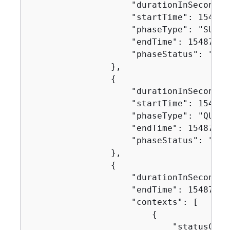
                    "durationInSeconds":
                    "startTime": 1548717
                    "phaseType": "SUBMIT
                    "endTime": 154871746
                    "phaseStatus": "SUCC
                },

{
                    "durationInSeconds":
                    "startTime": 1548717
                    "phaseType": "QUEUED
                    "endTime": 154871746
                    "phaseStatus": "SUCC
                },

{
                    "durationInSeconds":
                    "endTime": 154871749
                    "contexts": [

{
                            "statusCode"