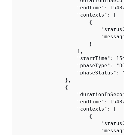
                    "durationInSeconds":
                    "endTime": 154871629
                    "contexts": [

{
                            "statusCode"
                            "message": "
                        }

                    ],

                    "startTime": 1548716
                    "phaseType": "DOWNL
                    "phaseStatus": "SUCC
                },

{
                    "durationInSeconds":
                    "endTime": 154871629
                    "contexts": [

{
                            "statusCode"
                            "message": "