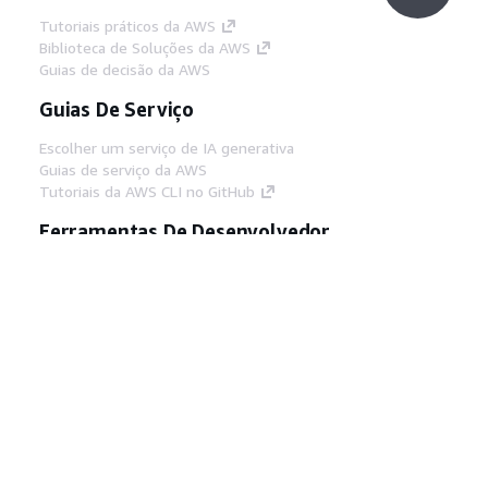
Tutoriais práticos da AWS
Biblioteca de Soluções da AWS
Guias de decisão da AWS
Guias De Serviço
Escolher um serviço de IA generativa
Guias de serviço da AWS
Tutoriais da AWS CLI no GitHub
Ferramentas De Desenvolvedor
Biblioteca de exemplos de código da AWS
AWS CLI
Centro de Builders AWS
Blog de ferramentas para desenvolvedores da
AWS
Links Úteis
Baixar servidor MCP de documentos da AWS
Faça login no Console da AWS
AWS re:Post