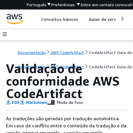
Português
Preferências
Entre em contato conosco
F
Conceitos básicos
Guias de serviço
Documentação
AWS CodeArtifact
Validação de
Documentação
AWS CodeArtifact
CodeArtifact Guia do
conformidade AWS
CodeArtifact
PDF
Markdown
Modo de foco
As traduções são geradas por tradução automática.
Em caso de conflito entre o conteúdo da tradução e da
versão original em inglês, a versão em inglês