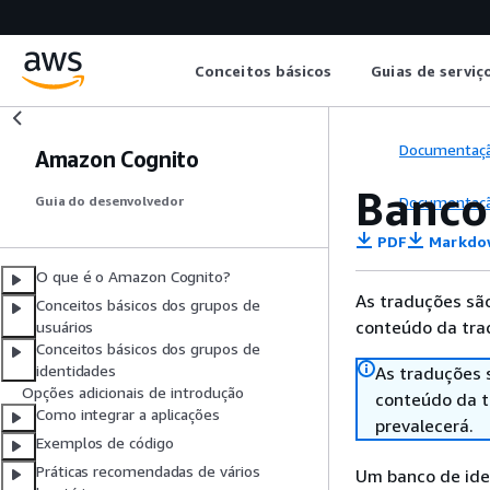
Conceitos básicos
Guias de serviç
Documentaç
Amazon Cognito
Banco
Documentaç
Guia do desenvolvedor
PDF
Markdo
O que é o Amazon Cognito?
As traduções são
Conceitos básicos dos grupos de
conteúdo da trad
usuários
Conceitos básicos dos grupos de
identidades
As traduções 
Opções adicionais de introdução
conteúdo da tr
Como integrar a aplicações
prevalecerá.
Exemplos de código
Práticas recomendadas de vários
Um banco de ide