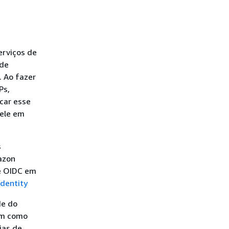
erviços de
 de
. Ao fazer
Ps,
car esse
dele em
s
azon
 e OIDC em
dentity
de do
am como
ias de