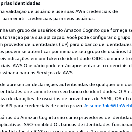
óprias identidades
ria validação de usuário e use suas AWS credenciais de
 para emitir credenciais para seus usuários.
tenha um grupo de usuários do Amazon Cognito que forneça s
utorização para sua aplicação. Você pode configurar o grupo
 provedor de identidades (IdP) para o banco de identidades
ios podem se autenticar por meio de seu grupo de usuários Id
 reivindicações em um token de identidade OIDC comum e tro
ciais. AWS O usuário pode então apresentar as credenciais 
assinada para os Serviços da AWS.
e apresentar declarações autenticadas de qualquer um do
dentidades diretamente em seu banco de identidades. O Am
liza declarações de usuários de provedores de SAML, OAuth
de API para credenciais de curto prazo.
AssumeRoleWithWebI
uários do Amazon Cognito são como provedores de identida
aplicativos. SSO-enabled Os bancos de identidades funcion
identidades da
AWS
para qualquer aplicação com dependênc