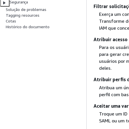
Segurança
Filtrar solicit
Solução de problemas
Exerça um con
Tagging resources
Transforme d
Cotas
Histórico do documento
IAM que conce
Atribuir acesso
Para os usuár
para gerar cr
usuários por 
deles.
Atribuir perfis
Atribua um úni
perfil com ba
Aceitar uma var
Troque um ID 
SAML ou um to