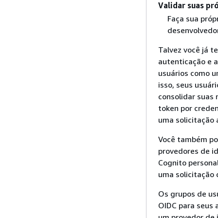
Validar suas pr
Faça sua próp
desenvolvedor
Talvez você já 
autenticação e a
usuários como um
isso, seus usuár
consolidar suas
token por creden
uma solicitação 
Você também pod
provedores de i
Cognito persona
uma solicitação 
Os grupos de us
OIDC para seus 
um provedor de 