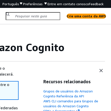
Português
Preferências
Entre em contato conosco
Feedback
Crie uma conta da AWS
azon Cognito
e o
alecerá.
Recursos relacionados
tre o
Grupos de usuários do Amazon
Cognito Referência da API
AWS CLI comandos para Grupos de
usuários do Amazon Cognito
 federadas
SDKs e ferramentas