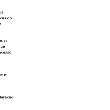
os.
icas do
s.
dades
que
acesso
ne o
laração