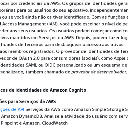
rocar por credenciais da AWS. Os grupos de identidades ge
orárias para os usuários do seu aplicativo, independentemen
n ou se você ainda não os tiver identificado. Com as funções e
d Access Management (IAM), você pode escolher o nível de p
eder aos seus usuários. Os usuários podem começar como c
ativos mantidos em Serviços da AWS. Depois, podem fazer lo
tidades de terceiros para desbloquear o acesso aos ativos
 aos membros registrados. O provedor de identidades de ter
edor de OAuth 2.0 para consumidores (sociais), como Apple 
identidades SAML ou OIDC personalizado ou um esquema de
ersonalizado, também chamado de
provedor de desenvolvedor
ncos de identidades do Amazon Cognito
ções para Serviços da AWS
ações de API
Serviços da AWS como Amazon Simple Storage S
 Amazon DynamoDB. Analise a atividade do usuário com serv
Pinpoint e Amazon. CloudWatch