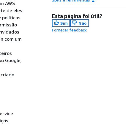
ram AWS
te de eles
Esta página foi útil?
 políticas
Sim
Não
ermissão
Fornecer feedback
onvidados
gin com um
ceiros
ou Google,
, criado
ervice
iços