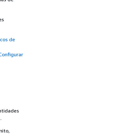
es
ncos de
Configurar
entidades
.
ito,