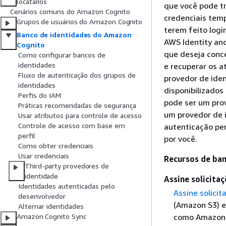
locatários
que você pode t
Cenários comuns do Amazon Cognito
credenciais temp
Grupos de usuários do Amazon Cognito
terem feito logi
Banco de identidades do Amazon
AWS Identity an
Cognito
que deseja conc
Como configurar bancos de
identidades
e recuperar os 
Fluxo de autenticação dos grupos de
provedor de iden
identidades
disponibilizados
Perfis do IAM
pode ser um prov
Práticas recomendadas de segurança
um provedor de 
Usar atributos para controle de acesso
Controle de acesso com base em
autenticação p
perfil
por você.
Como obter credenciais
Usar credenciais
Recursos de ba
Third-party provedores de
identidade
Assine solicita
Identidades autenticadas pelo
Assine solicit
desenvolvedor
(Amazon S3) e
Alternar identidades
como Amazon 
Amazon Cognito Sync