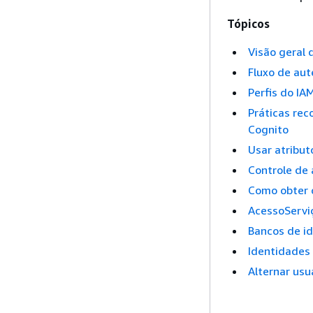
Tópicos
Visão geral 
Fluxo de au
Perfis do IA
Práticas re
Cognito
Usar atribut
Controle de 
Como obter 
AcessoServi
Bancos de id
Identidades
Alternar usu