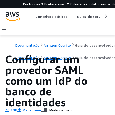
Português
Preferências
Entre em contato conosco
F
Conceitos básicos
Guias de serviço
Documentação
Amazon Cognito
Guia do desenvolvedo
Configurar um
Documentação
Amazon Cognito
Guia do desenvolvedo
provedor SAML
como um IdP do
banco de
identidades
PDF
Markdown
Modo de foco