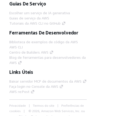
Guias De Serviço
Escolher um serviço de IA generativa
Guias de serviço da AWS
Tutoriais da AWS CLI no GitHub
Ferramentas De Desenvolvedor
Biblioteca de exemplos de código da AWS
AWS CLI
Centro de Builders AWS
Blog de ferramentas para desenvolvedores da
AWS
Links Úteis
Baixar servidor MCP de documentos da AWS
Faça login no Console da AWS
AWS re:Post
Privacidade
Termos do site
Preferências de
cookies
© 2026, Amazon Web Services, Inc. ou