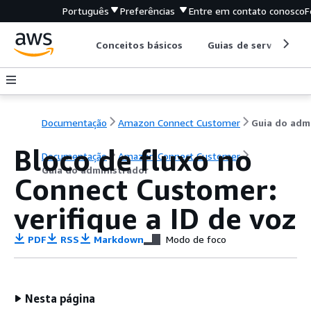
Português
Preferências
Entre em contato conosco
F
Conceitos básicos
Guias de serviço
Documentação
Amazon Connect Customer
Bloco de fluxo no
Documentação
Amazon Connect Customer
Guia do administrador
Connect Customer:
verifique a ID de voz
PDF
RSS
Markdown
Modo de foco
Nesta página