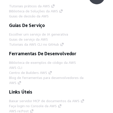
Tutoriais práticos da AWS
Biblioteca de Soluções da AWS
Guias de decisão da AWS
Guias De Serviço
Escolher um serviço de IA generativa
Guias de serviço da AWS
Tutoriais da AWS CLI no GitHub
Ferramentas De Desenvolvedor
Biblioteca de exemplos de código da AWS
AWS CLI
Centro de Builders AWS
Blog de ferramentas para desenvolvedores da
AWS
Links Úteis
Baixar servidor MCP de documentos da AWS
Faça login no Console da AWS
AWS re:Post