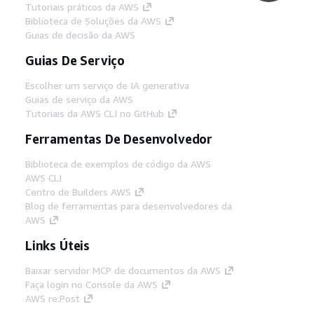
Tutoriais práticos da AWS
Biblioteca de Soluções da AWS
Guias de decisão da AWS
Guias De Serviço
Escolher um serviço de IA generativa
Guias de serviço da AWS
Tutoriais da AWS CLI no GitHub
Ferramentas De Desenvolvedor
Biblioteca de exemplos de código da AWS
AWS CLI
Centro de Builders AWS
Blog de ferramentas para desenvolvedores da
AWS
Links Úteis
Baixar servidor MCP de documentos da AWS
Faça login no Console da AWS
AWS re:Post