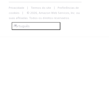
Privacidade
Termos do site
Preferências de
cookies
© 2026, Amazon Web Services, Inc. ou
suas afiliadas. Todos os direitos reservados.
Português