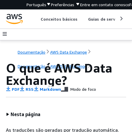
Português
Preferências
Entre em contato conosco
F
Conceitos básicos
Guias de serviço
Documentação
AWS Data Exchange
O que é AWS Data
Documentação
AWS Data Exchange
Exchange?
PDF
RSS
Markdown
Modo de foco
Nesta página
As traduções são geradas por tradução automática.