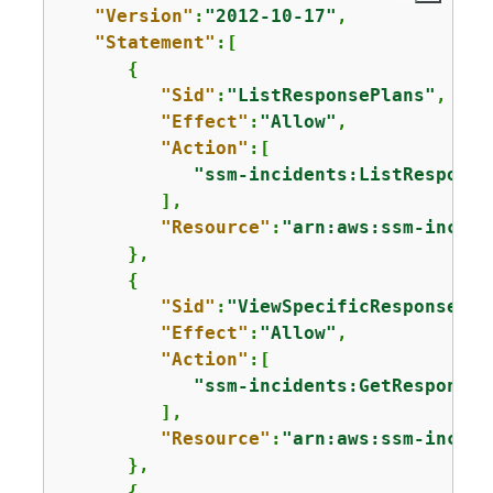
"Version"
:
"2012-10-17"
,

"Statement"
:[

{
"Sid"
:
"ListResponsePlans"
,

"Effect"
:
"Allow"
,

"Action"
:[

"ssm-incidents:ListResponse
         ],

"Resource"
:
"arn:aws:ssm-incide
      },

{
"Sid"
:
"ViewSpecificResponsePla
"Effect"
:
"Allow"
,

"Action"
:[

"ssm-incidents:GetResponseP
         ],

"Resource"
:
"arn:aws:ssm-incide
      },

{