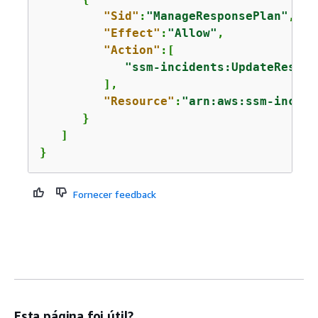
"Sid"
:
"ManageResponsePlan"
,

"Effect"
:
"Allow"
,

"Action"
:[

"ssm-incidents:UpdateRespon
         ],

"Resource"
:
"arn:aws:ssm-incide
      }

   ]

}
Fornecer feedback
Esta página foi útil?