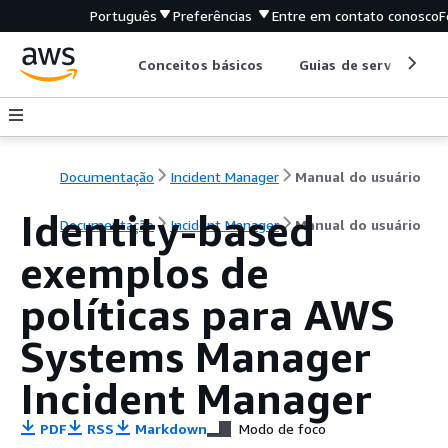
Português
Preferências
Entre em contato conosco
F
Conceitos básicos
Guias de serviço
Documentação
Incident Manager
Manual do usuário
Identity-based
Documentação
Incident Manager
Manual do usuário
exemplos de
políticas para AWS
Systems Manager
Incident Manager
PDF
RSS
Markdown
Modo de foco