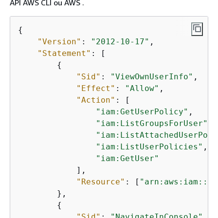
API AWS CLI ou AWS .
{
"Version"
: 
"2012-10-17"
,

"Statement"
: [

{
"Sid"
: 
"ViewOwnUserInfo"
,

"Effect"
: 
"Allow"
,

"Action"
: [

"iam:GetUserPolicy"
,

"iam:ListGroupsForUser"
,

"iam:ListAttachedUserPoli
"iam:ListUserPolicies"
,

"iam:GetUser"
            ],

"Resource"
: [
"arn:aws:iam::*:
        },

{
"Sid"
: 
"NavigateInConsole"
,
