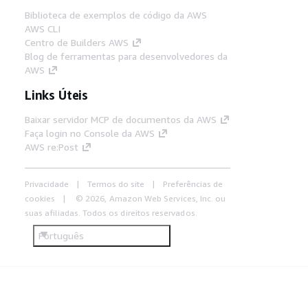
Biblioteca de exemplos de código da AWS
AWS CLI
Centro de Builders AWS
Blog de ferramentas para desenvolvedores da
AWS
Links Úteis
Baixar servidor MCP de documentos da AWS
Faça login no Console da AWS
AWS re:Post
Privacidade
Termos do site
Preferências de
cookies
© 2026, Amazon Web Services, Inc. ou
suas afiliadas. Todos os direitos reservados.
Português