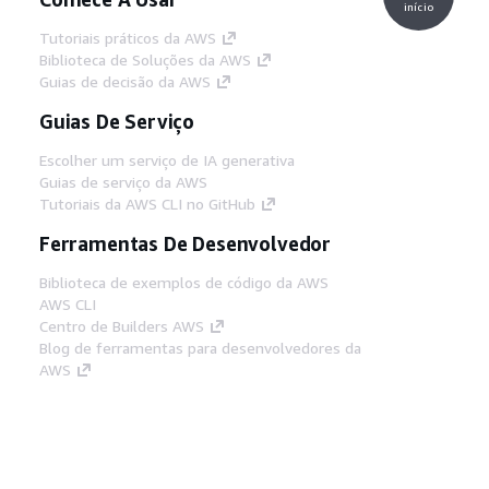
início
Tutoriais práticos da AWS
Biblioteca de Soluções da AWS
Guias de decisão da AWS
Guias De Serviço
Escolher um serviço de IA generativa
Guias de serviço da AWS
Tutoriais da AWS CLI no GitHub
Ferramentas De Desenvolvedor
Biblioteca de exemplos de código da AWS
AWS CLI
Centro de Builders AWS
Blog de ferramentas para desenvolvedores da
AWS
Links Úteis
Baixar servidor MCP de documentos da AWS
Faça login no Console da AWS