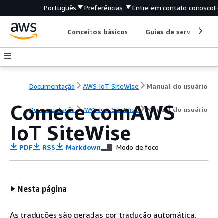
Português
Preferências
Entre em contato conosco
F
Conceitos básicos
Guias de serviço
Documentação
AWS IoT SiteWise
Manual do usuário
Comece comAWS
Documentação
AWS IoT SiteWise
Manual do usuário
IoT SiteWise
PDF
RSS
Markdown
Modo de foco
Nesta página
As traduções são geradas por tradução automática.