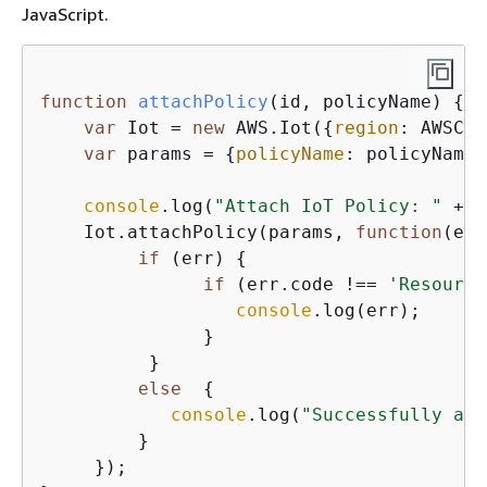
JavaScript.
function
attachPolicy
(
id, policyName
) 
{
var
 Iot = 
new
 AWS.Iot(
{
region
: AWSCon
var
 params = 
{
policyName
: policyName,
console
.log(
"Attach IoT Policy: "
 + p
    Iot.attachPolicy(params, 
function
(
err
if
 (err) 
{
if
 (err.code !== 
'Resource
console
.log(err);

               }

          }

else
{
console
.log(
"Successfully att
         }

     });
