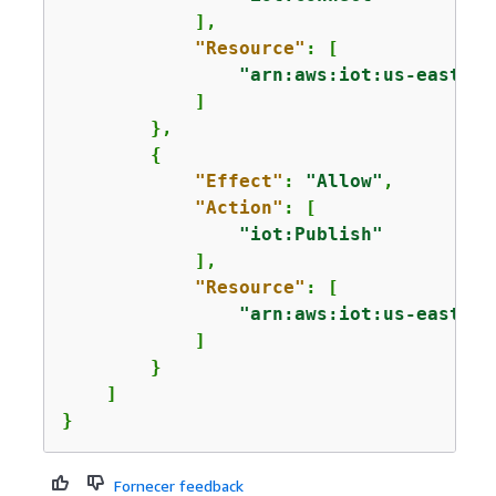
            ],

"Resource"
: [

"arn:aws:iot:us-east-1:
            ]

        },

{
"Effect"
: 
"Allow"
,

"Action"
: [

"iot:Publish"
            ],

"Resource"
: [

"arn:aws:iot:us-east-1:
            ]

        }

    ]

}
Fornecer feedback