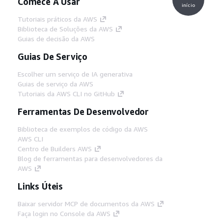
Comece A Usar
início
Tutoriais práticos da AWS
Biblioteca de Soluções da AWS
Guias de decisão da AWS
Guias De Serviço
Escolher um serviço de IA generativa
Guias de serviço da AWS
Tutoriais da AWS CLI no GitHub
Ferramentas De Desenvolvedor
Biblioteca de exemplos de código da AWS
AWS CLI
Centro de Builders AWS
Blog de ferramentas para desenvolvedores da
AWS
Links Úteis
Baixar servidor MCP de documentos da AWS
Faça login no Console da AWS