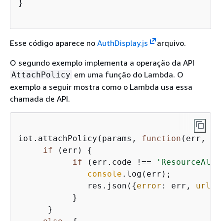
}

Esse código aparece no
AuthDisplay.js
arquivo.
O segundo exemplo implementa a operação da API
em uma função do Lambda. O
AttachPolicy
exemplo a seguir mostra como o Lambda usa essa
chamada de API.
iot.attachPolicy(params, 
function
(
err, da
if
 (err) 
{
if
 (err.code !== 
'ResourceAlre
console
.log(err);

              res.json(
{
error
: err, 
url
: 
           }

      }
