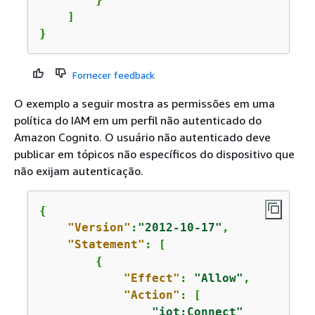
    ]

}
Fornecer feedback
O exemplo a seguir mostra as permissões em uma
política do IAM em um perfil não autenticado do
Amazon Cognito. O usuário não autenticado deve
publicar em tópicos não específicos do dispositivo que
não exijam autenticação.
{
"Version"
:
"2012-10-17"
,

"Statement"
: [

{
"Effect"
: 
"Allow"
,

"Action"
: [

"iot:Connect"