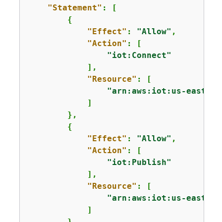
"Statement"
: [

{
"Effect"
: 
"Allow"
,

"Action"
: [

"iot:Connect"
            ],

"Resource"
: [

"arn:aws:iot:us-east-1:
            ]

        },

{
"Effect"
: 
"Allow"
,

"Action"
: [

"iot:Publish"
            ],

"Resource"
: [

"arn:aws:iot:us-east-1:
            ]

        }
