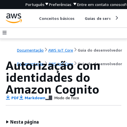
Português
Preferências
Entre em contato conosco
F
Conceitos básicos
Guias de serviço
Documentação
AWS IoT Core
Guia do desenvolvedor
Autorização com
Documentação
AWS IoT Core
Guia do desenvolvedor
identidades do
Amazon Cognito
PDF
Markdown
Modo de foco
Nesta página