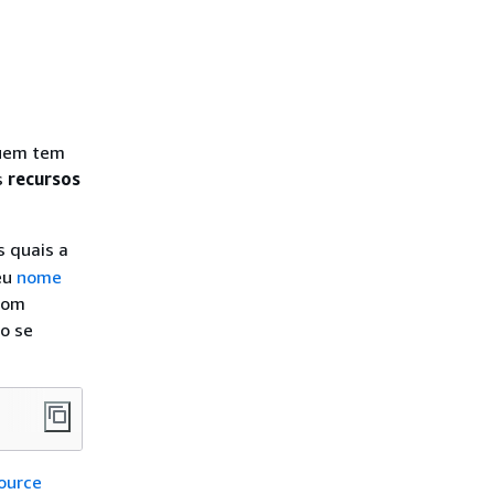
quem tem
s
recursos
s quais a
eu
nome
com
ão se
ource