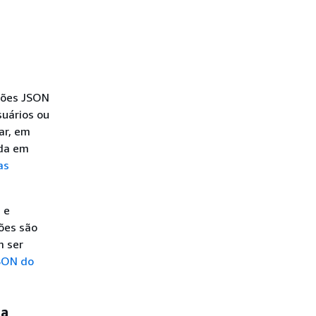
sões JSON
uários ou
ar, em
ada em
as
 e
ões são
m ser
JSON do
da