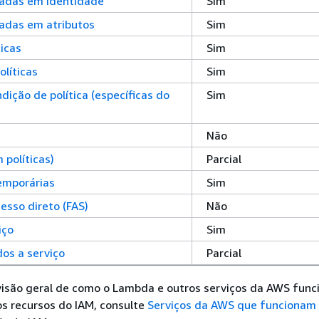
eadas em identidade
Sim
eadas em atributos
Sim
ticas
Sim
olíticas
Sim
dição de política (específicas do
Sim
Não
 políticas)
Parcial
emporárias
Sim
esso direto (FAS)
Não
iço
Sim
dos a serviço
Parcial
visão geral de como o Lambda e outros serviços da AWS fun
s recursos do IAM, consulte
Serviços da AWS que funcionam