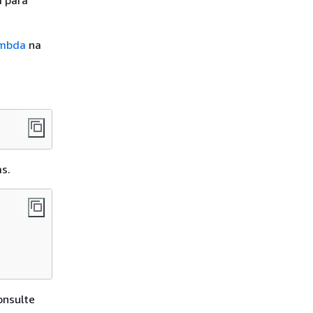
a para
ambda
na
s.
onsulte