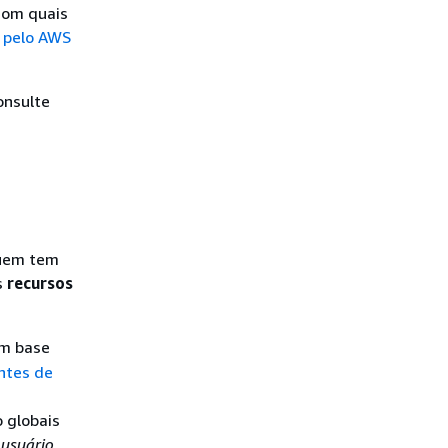
 com quais
s pelo AWS
onsulte
quem tem
s
recursos
om base
ntes de
o globais
 usuário