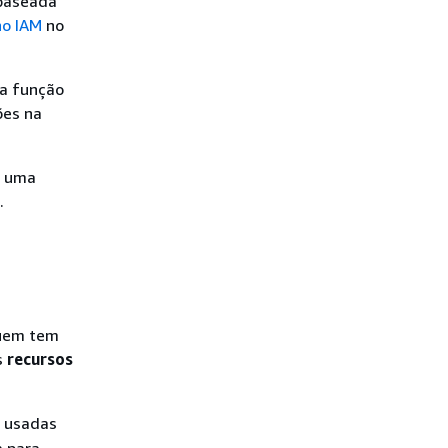
 baseada
no IAM
no
ma função
ões na
a uma
.
quem tem
s
recursos
r usadas