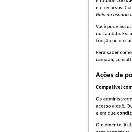
entidades do IA
em recursos. Co
Guia do usuário 
Você pode assoc
do Lambda. Essa 
função ou na ca
Para saber como
camada, consul
Ações de p
Compatível com 
Os administrado
acesso a quê. Ou
e em que
condi
O elemento
Ac