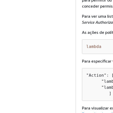
para permitir ou
conceder permis
Para ver uma li
Service Authoriz
As ações de polí
lambda
Para especificar
"Action": [
      "lam
      "lam
         ]
Para visualizar 