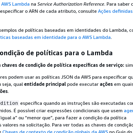
by AWS Lambda
na
Service Authorization Reference
. Para saber
 especificar o ARN de cada atributo, consulte
Ações definida
exemplos de políticas baseadas em identidades do Lambda, c
íticas baseadas em identidade para o AWS Lambda
.
ondição de políticas para o Lambda
chaves de condição de política específicas de serviço:
sim
res podem usar as políticas JSON da AWS para especificar 
 seja, qual
entidade principal
pode executar
ações
em quai
ções
.
especifica quando as instruções são executadas c
ndition
inidos. É possível criar expressões condicionais que usem
age
“igual a” ou “menor que”, para fazer a condição da política
 valores na solicitação. Para ver todas as chaves de condiçã
e
Chaves de contexto de condição globais da AWS
no
Guia do