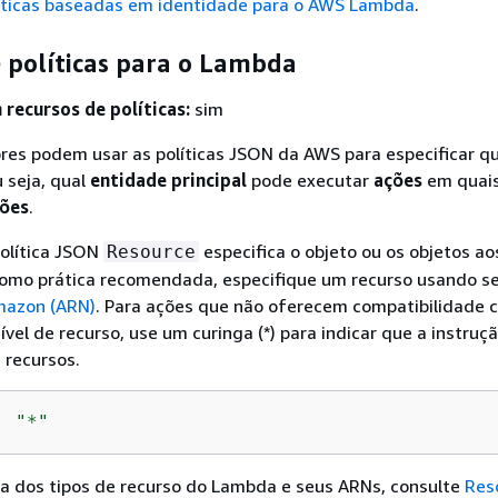
íticas baseadas em identidade para o AWS Lambda
.
 políticas para o Lambda
recursos de políticas:
sim
res podem usar as políticas JSON da AWS para especificar 
 seja, qual
entidade principal
pode executar
ações
em quai
ções
.
olítica JSON
especifica o objeto ou os objetos ao
Resource
 Como prática recomendada, especifique um recurso usando s
mazon (ARN)
. Para ações que não oferecem compatibilidade 
vel de recurso, use um curinga (*) para indicar que a instruç
 recursos.
: 
"*"
ta dos tipos de recurso do Lambda e seus ARNs, consulte
Res