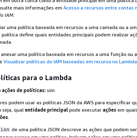
M em outra conta como a entidade principal em uma política
nsulte mais informações em
Acesso a recursos entre contas 
do IAM
.
iar uma política baseada em recursos a uma camada ou a u
política define quais entidades principais podem realizar aç
mada.
 anexar uma política baseada em recursos a uma função ou 
te
Visualizar políticas do IAM baseadas em recurso no Lambda
olíticas para o Lambda
ações de políticas:
sim
res podem usar as políticas JSON da AWS para especificar 
 seja, qual
entidade principal
pode executar
ações
em quai
ções
.
de uma política JSON descreve as ações que podem se
tion