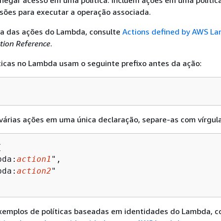
 negar acesso em uma política. Incluem ações em uma polític
sões para executar a operação associada.
sta das ações do Lambda, consulte
Actions defined by AWS L
ation Reference
.
ticas no Lambda usam o seguinte prefixo antes da ação:
 várias ações em uma única declaração, separe-as com vírgula


bda:
action1
",

bda:
action2
"

exemplos de políticas baseadas em identidades do Lambda, c