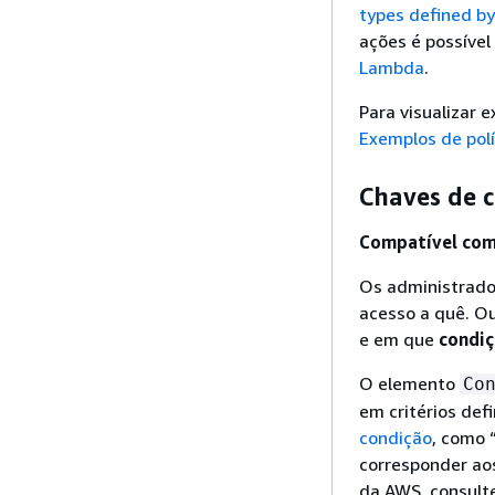
types defined 
ações é possível
Lambda
.
Para visualizar 
Exemplos de pol
Chaves de c
Compatível com 
Os administrado
acesso a quê. Ou
e em que
condi
O elemento
Co
em critérios def
condição
, como 
corresponder aos
da AWS, consult