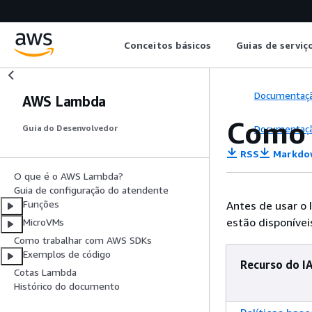
Conceitos básicos
Guias de serviç
Documentaç
AWS Lambda
Como 
Documentaç
Guia do Desenvolvedor
RSS
Markdo
O que é o AWS Lambda?
Guia de configuração do atendente
Funções
Antes de usar o 
estão disponíve
MicroVMs
Como trabalhar com AWS SDKs
Exemplos de código
Recurso do I
Cotas Lambda
Histórico do documento