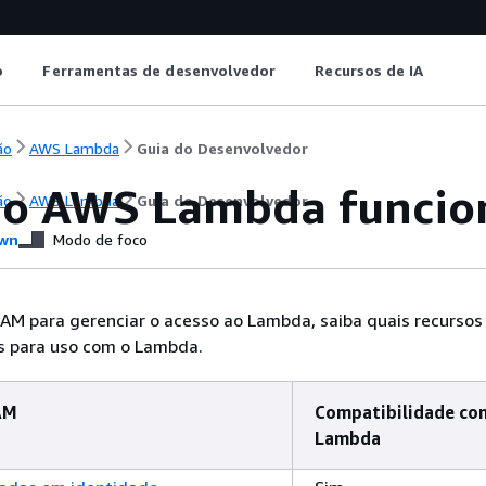
o
Ferramentas de desenvolvedor
Recursos de IA
ão
AWS Lambda
Guia do Desenvolvedor
o AWS Lambda funcio
ão
AWS Lambda
Guia do Desenvolvedor
wn
Modo de foco
IAM para gerenciar o acesso ao Lambda, saiba quais recursos
is para uso com o Lambda.
AM
Compatibilidade co
Lambda