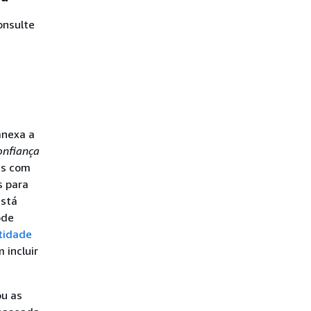
onsulte
anexa a
confiança
is com
s para
está
ode
tidade
 incluir
ou as