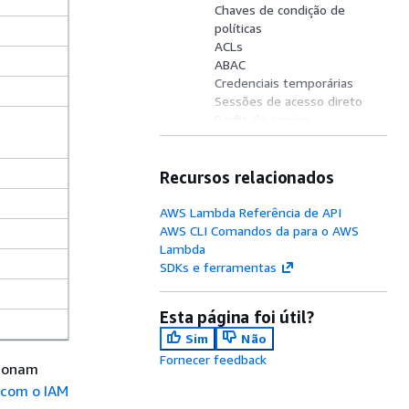
Chaves de condição de
políticas
ACLs
ABAC
Credenciais temporárias
Sessões de acesso direto
Perfis de serviço
Perfis vinculados ao serviço
Recursos relacionados
AWS Lambda Referência de API
AWS CLI Comandos da para o AWS
Lambda
SDKs e ferramentas
Esta página foi útil?
Sim
Não
Fornecer feedback
cionam
 com o IAM