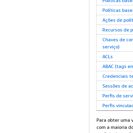
Políticas bas
Políticas bas
Ações de polí
Recursos de p
Chaves de con
serviço)
ACLs
ABAC (tags em
Credenciais t
Sessões de ac
Perfis de serv
Perfis vincula
Para obter uma 
com a maioria do