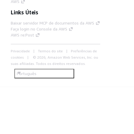
AWS
Links Úteis
Baixar servidor MCP de documentos da AWS
Faça login no Console da AWS
AWS re:Post
Privacidade
Termos do site
Preferências de
cookies
© 2026, Amazon Web Services, Inc. ou
suas afiliadas. Todos os direitos reservados.
Português