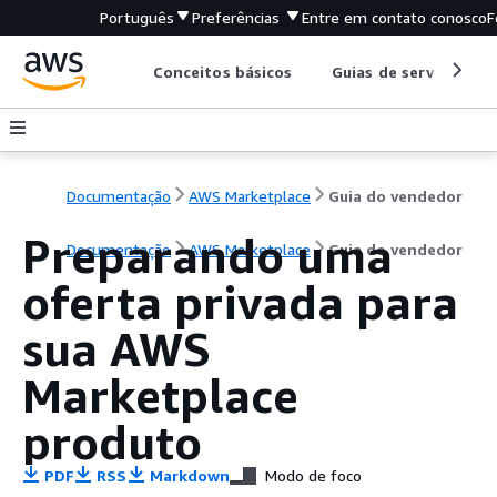
Português
Preferências
Entre em contato conosco
F
Conceitos básicos
Guias de serviço
Documentação
AWS Marketplace
Guia do vendedor
Preparando uma
Documentação
AWS Marketplace
Guia do vendedor
oferta privada para
sua AWS
Marketplace
produto
PDF
RSS
Markdown
Modo de foco