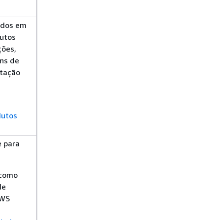
ados em
dutos
ções,
ns de
ntação
dutos
 para
 como
de
AWS