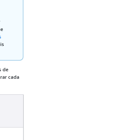
r
e
s
is
s de
rar cada