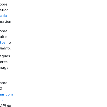
obre
ation
eada
mation
obre
ulte
tos
no
suário
.
regues
ores
Image
obre
2
har com
C2
 API do