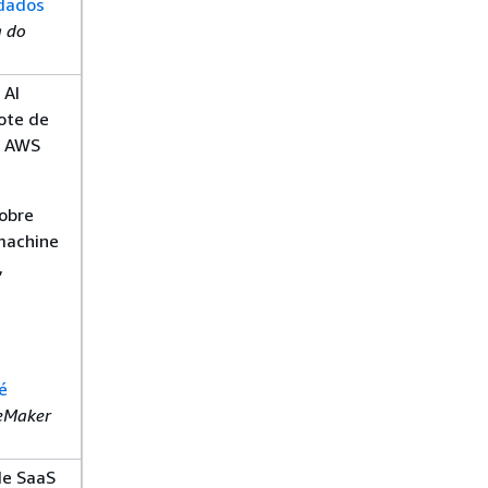
 dados
a do
 AI
cote de
o AWS
obre
machine
,
é
eMaker
de SaaS