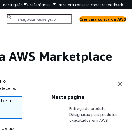
Português
Preferências
Entre em contato conosco
Feedback
Crie uma conta da AWS
ra AWS Marketplace
e o
alecerá.
Nesta página
tre o
Entrega do produto
Designação para produtos
executados em AWS
nda por