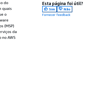
ão do
Esta página foi útil?
m quais
Sim
Não
ue o
Fornecer feedback
tware
os (MSP)
erviços da
to no AWS