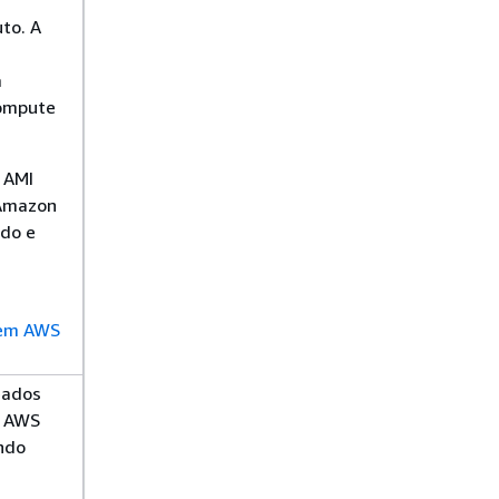
to. A
a
Compute
 AMI
 Amazon
ado e
 em AWS
eados
s AWS
ndo