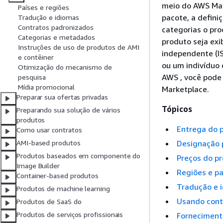
meio do AWS Mar
Países e regiões
pacote, a defin
Tradução e idiomas
Contratos padronizados
categorias o pro
Categorias e metadados
produto seja exi
Instruções de uso de produtos de AMI
independente (IS
e contêiner
ou um indivíduo 
Otimização do mecanismo de
AWS , você pode
pesquisa
Mídia promocional
Marketplace.
Preparar sua ofertas privadas
Tópicos
Preparando sua solução de vários
produtos
Entrega do 
Como usar contratos
Designação 
AMI-based produtos
Produtos baseados em componente do
Preços do p
Image Builder
Regiões e p
Container-based produtos
Tradução e 
Produtos de machine learning
Usando cont
Produtos de SaaS do
Produtos de serviços profissionais
Forneciment