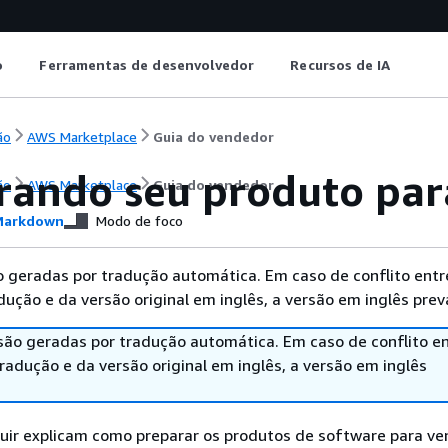
o
Ferramentas de desenvolvedor
Recursos de IA
ão
AWS Marketplace
Guia do vendedor
rando seu produto pa
ão
AWS Marketplace
Guia do vendedor
arkdown
Modo de foco
 geradas por tradução automática. Em caso de conflito entr
ução e da versão original em inglês, a versão em inglês prev
são geradas por tradução automática. Em caso de conflito en
adução e da versão original em inglês, a versão em inglês
guir explicam como preparar os produtos de software para ve