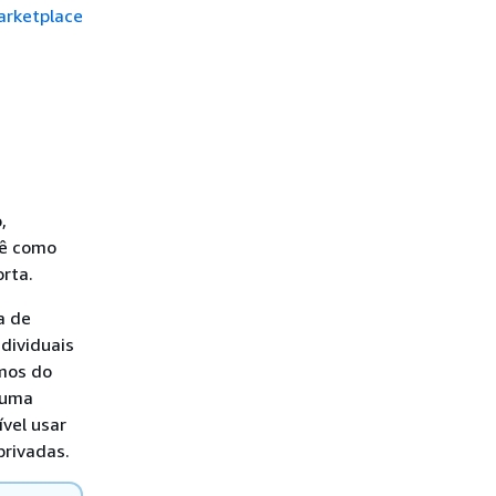
arketplace
,
cê como
rta.
a de
ndividuais
rmos do
 uma
ível usar
privadas.