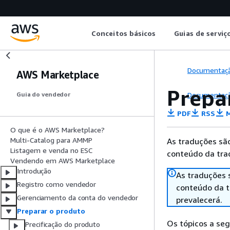
Conceitos básicos
Guias de serviç
Documentaç
AWS Marketplace
Prepa
Documentaç
Guia do vendedor
PDF
RSS
M
O que é o AWS Marketplace?
Multi-Catalog para AMMP
As traduções são
Listagem e venda no ESC
conteúdo da trad
Vendendo em AWS Marketplace
Introdução
As traduções 
Registro como vendedor
conteúdo da tr
Gerenciamento da conta do vendedor
prevalecerá.
Preparar o produto
Os tópicos a se
Precificação do produto