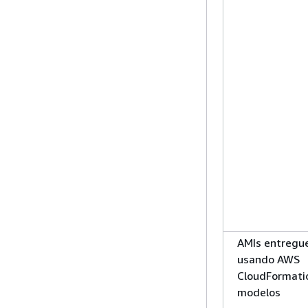
AMIs entregu
usando AWS
CloudFormati
modelos