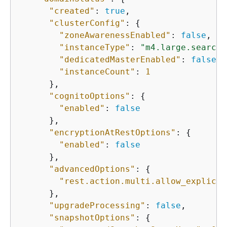
"created"
: 
true
,

"clusterConfig"
: 
{
"zoneAwarenessEnabled"
: 
false
,

"instanceType"
: 
"m4.large.search"
"dedicatedMasterEnabled"
: 
false
,

"instanceCount"
: 
1
      },

"cognitoOptions"
: 
{
"enabled"
: 
false
      },

"encryptionAtRestOptions"
: 
{
"enabled"
: 
false
      },

"advancedOptions"
: 
{
"rest.action.multi.allow_explicit
      },

"upgradeProcessing"
: 
false
,

"snapshotOptions"
: 
{