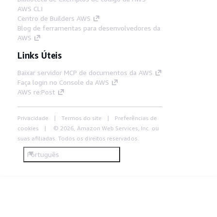
AWS CLI
Centro de Builders AWS
Blog de ferramentas para desenvolvedores da
AWS
Links Úteis
Baixar servidor MCP de documentos da AWS
Faça login no Console da AWS
AWS re:Post
Privacidade
Termos do site
Preferências de
cookies
© 2026, Amazon Web Services, Inc. ou
suas afiliadas. Todos os direitos reservados.
Português