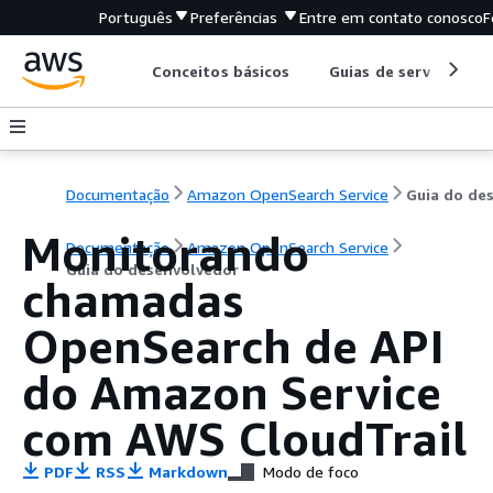
Português
Preferências
Entre em contato conosco
F
Conceitos básicos
Guias de serviço
Documentação
Amazon OpenSearch Service
Monitorando
Documentação
Amazon OpenSearch Service
Guia do desenvolvedor
chamadas
OpenSearch de API
do Amazon Service
com AWS CloudTrail
PDF
RSS
Markdown
Modo de foco