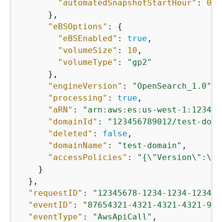
"automatedSnapshotStartHour"
: 
0
      },

"eBSOptions"
: 
{
"eBSEnabled"
: 
true
,

"volumeSize"
: 
10
,

"volumeType"
: 
"gp2"
      },

"engineVersion"
: 
"OpenSearch_1.0"
,

"processing"
: 
true
,

"aRN"
: 
"arn:aws:es:us-west-1:123456
"domainId"
: 
"123456789012/test-doma
"deleted"
: 
false
,

"domainName"
: 
"test-domain"
,

"accessPolicies"
: 
"
{
\"Version\":\"2
    }

  },

"requestID"
: 
"12345678-1234-1234-1234-9
"eventID"
: 
"87654321-4321-4321-4321-987
"eventType"
: 
"AwsApiCall"
,
