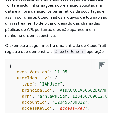
fonte e inclui informações sobre a ação solicitada, a
data e a hora da ação, os parâmetros da solicitação e
assim por diante. CloudTrail os arquivos de log não são
um rastreamento de pilha ordenado das chamadas
públicas de API, portanto, eles não aparecem em
nenhuma ordem específica.
O exemplo a seguir mostra uma entrada de CloudTrail
registro que demonstra a
operação:
CreateDomain
{
"eventVersion"
: 
"1.05"
,

"userIdentity"
: 
{
"type"
: 
"IAMUser"
,

"principalId"
: 
"AIDACKCEVSQ6C2EXAMPLE
"arn"
: 
"arn:aws:iam::123456789012:use
"accountId"
: 
"123456789012"
,

"accessKeyId"
: 
"
access-key
"
,
