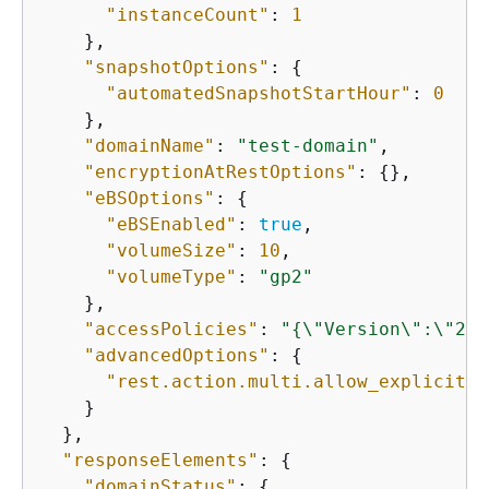
"instanceCount"
: 
1
    },

"snapshotOptions"
: 
{
"automatedSnapshotStartHour"
: 
0
    },

"domainName"
: 
"test-domain"
,

"encryptionAtRestOptions"
: 
{
},

"eBSOptions"
: 
{
"eBSEnabled"
: 
true
,

"volumeSize"
: 
10
,

"volumeType"
: 
"gp2"
    },

"accessPolicies"
: 
"
{
\"Version\":\"201
"advancedOptions"
: 
{
"rest.action.multi.allow_explicit_i
    }

  },

"responseElements"
: 
{
"domainStatus"
: 
{