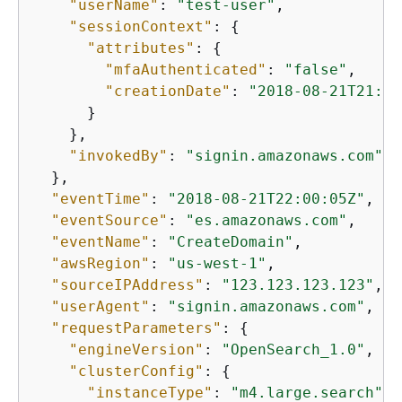
"userName"
: 
"test-user"
,

"sessionContext"
: 
{
"attributes"
: 
{
"mfaAuthenticated"
: 
"false"
,

"creationDate"
: 
"2018-08-21T21:59
      }

    },

"invokedBy"
: 
"signin.amazonaws.com"
  },

"eventTime"
: 
"2018-08-21T22:00:05Z"
,

"eventSource"
: 
"es.amazonaws.com"
,

"eventName"
: 
"CreateDomain"
,

"awsRegion"
: 
"us-west-1"
,

"sourceIPAddress"
: 
"123.123.123.123"
,

"userAgent"
: 
"signin.amazonaws.com"
,

"requestParameters"
: 
{
"engineVersion"
: 
"OpenSearch_1.0"
,

"clusterConfig"
: 
{
"instanceType"
: 
"m4.large.search"
,
