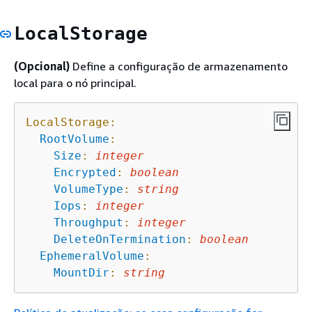
LocalStorage
(Opcional)
Define a configuração de armazenamento
local para o nó principal.
LocalStorage:
RootVolume
:
Size
:
integer
Encrypted
:
boolean
VolumeType
:
string
Iops
:
integer
Throughput
:
integer
DeleteOnTermination
:
boolean
EphemeralVolume
:
MountDir
:
string