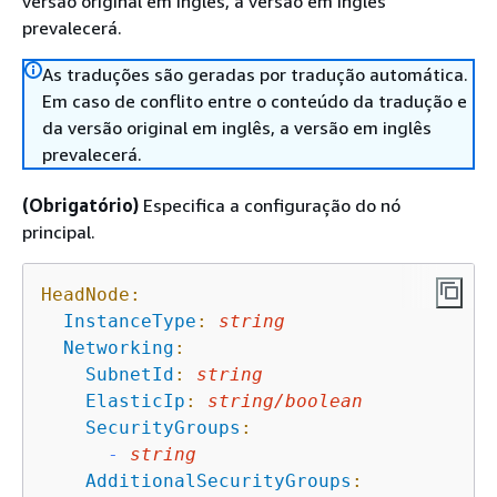
versão original em inglês, a versão em inglês
prevalecerá.
As traduções são geradas por tradução automática.
Em caso de conflito entre o conteúdo da tradução e
da versão original em inglês, a versão em inglês
prevalecerá.
(Obrigatório)
Especifica a configuração do nó
principal.
HeadNode:
InstanceType
:
string
Networking
:
SubnetId
:
string
ElasticIp
:
string/boolean
SecurityGroups
:
-
string
AdditionalSecurityGroups
: