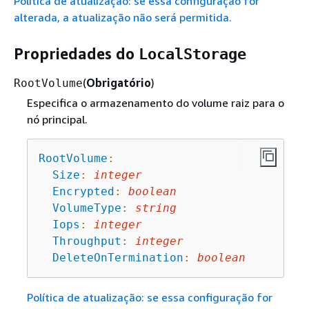
Política de atualização: se essa configuração for
alterada, a atualização não será permitida.
Propriedades do
LocalStorage
(
Obrigatório
)
RootVolume
Especifica o armazenamento do volume raiz para o
nó principal.
RootVolume
:
Size
:
integer
Encrypted
:
boolean
VolumeType
:
string
Iops
:
integer
Throughput
:
integer
DeleteOnTermination
:
boolean
Política de atualização: se essa configuração for