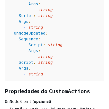
Args
:
-
string
Script
:
string
Args
:
-
string
OnNodeUpdated
:
Sequence
:
-
Script
:
string
Args
:
-
string
Script
:
string
Args
:
-
string
Propriedades do
CustomActions
(
opcional
)
OnNodeStart
Especifica um único script ou uma sequência de