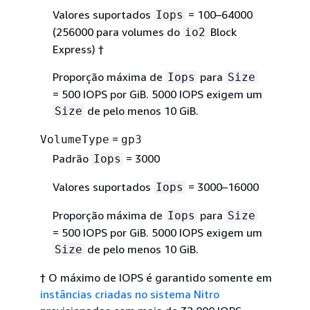
Valores suportados
= 100–64000
Iops
(256000 para volumes do
Block
io2
Express) †
Proporção máxima de
para
Iops
Size
= 500 IOPS por GiB. 5000 IOPS exigem um
de pelo menos 10 GiB.
Size
=
VolumeType
gp3
Padrão
= 3000
Iops
Valores suportados
= 3000–16000
Iops
Proporção máxima de
para
Iops
Size
= 500 IOPS por GiB. 5000 IOPS exigem um
de pelo menos 10 GiB.
Size
† O máximo de IOPS é garantido somente em
instâncias criadas no sistema Nitro