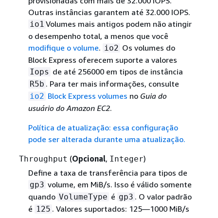
provisionadas com mais de 32.000 IOPS.
Outras instâncias garantem até 32.000 IOPS.
Volumes mais antigos podem não atingir
io1
o desempenho total, a menos que você
modifique o volume
.
Os volumes do
io2
Block Express oferecem suporte a valores
de até 256000 em tipos de instância
Iops
. Para ter mais informações, consulte
R5b
Block Express volumes
no
Guia do
io2
usuário do Amazon EC2
.
Política de atualização: essa configuração
pode ser alterada durante uma atualização.
(
Opcional
,
)
Throughput
Integer
Define a taxa de transferência para tipos de
volume, em MiB/s. Isso é válido somente
gp3
quando
é
. O valor padrão
VolumeType
gp3
é
. Valores suportados: 125—1000 MiB/s
125