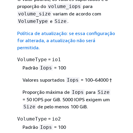
proporção do
para
volume_iops
variam de acordo com
volume_size
e
.
VolumeType
Size
Política de atualização: se essa configuração
for alterada, a atualização não será
permitida.
=
VolumeType
io1
Padrão
= 100
Iops
Valores suportados
= 100–64000 †
Iops
Proporção máxima de
para
Iops
Size
= 50 IOPS por GiB. 5000 IOPS exigem um
de pelo menos 100 GiB.
Size
=
VolumeType
io2
Padrão
= 100
Iops