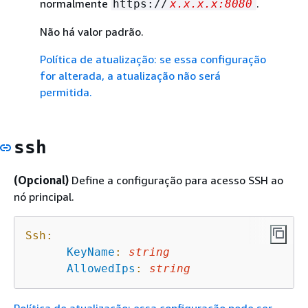
normalmente
.
https://
x.x.x.x:8080
Não há valor padrão.
Política de atualização: se essa configuração
for alterada, a atualização não será
permitida.
ssh
(Opcional)
Define a configuração para acesso SSH ao
nó principal.
Ssh:
KeyName
:
string
AllowedIps
:
string
Política de atualização: essa configuração pode ser