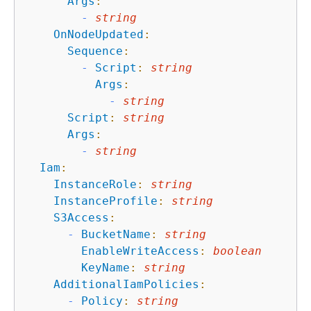
Args
:
-
string
OnNodeUpdated
:
Sequence
:
-
Script
:
string
Args
:
-
string
Script
:
string
Args
:
-
string
Iam
:
InstanceRole
:
string
InstanceProfile
:
string
S3Access
:
-
BucketName
:
string
EnableWriteAccess
:
boolean
KeyName
:
string
AdditionalIamPolicies
:
-
Policy
:
string