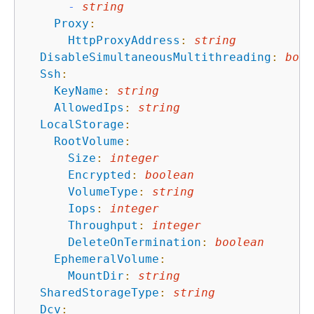
-
string
Proxy
:
HttpProxyAddress
:
string
DisableSimultaneousMultithreading
:
bool
Ssh
:
KeyName
:
string
AllowedIps
:
string
LocalStorage
:
RootVolume
:
Size
:
integer
Encrypted
:
boolean
VolumeType
:
string
Iops
:
integer
Throughput
:
integer
DeleteOnTermination
:
boolean
EphemeralVolume
:
MountDir
:
string
SharedStorageType
:
string
Dcv
: