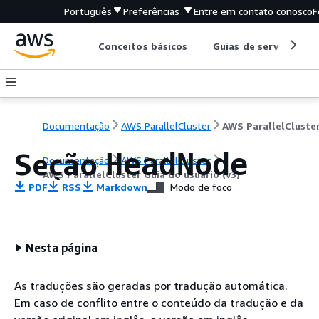
Português
Preferências
Entre em contato conosco
F
Conceitos básicos
Guias de serviço
Documentação
AWS ParallelCluster
Seção
HeadNode
Documentação
AWS ParallelCluster
AWS ParallelCluster Guia do usuário (v3)
PDF
RSS
Markdown
Modo de foco
Nesta página
As traduções são geradas por tradução automática.
Em caso de conflito entre o conteúdo da tradução e da