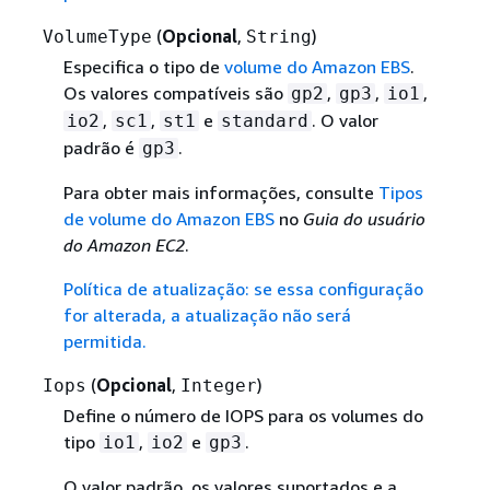
(
Opcional
,
)
VolumeType
String
Especifica o tipo de
volume do Amazon EBS
.
Os valores compatíveis são
,
,
,
gp2
gp3
io1
,
,
e
. O valor
io2
sc1
st1
standard
padrão é
.
gp3
Para obter mais informações, consulte
Tipos
de volume do Amazon EBS
no
Guia do usuário
do Amazon EC2
.
Política de atualização: se essa configuração
for alterada, a atualização não será
permitida.
(
Opcional
,
)
Iops
Integer
Define o número de IOPS para os volumes do
tipo
,
e
.
io1
io2
gp3
O valor padrão, os valores suportados e a