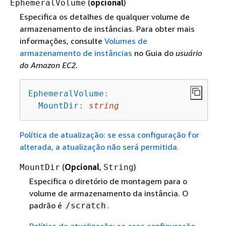
(
opcional
)
EphemeralVolume
Especifica os detalhes de qualquer volume de
armazenamento de instâncias. Para obter mais
informações, consulte
Volumes de
armazenamento de instâncias
no Guia do
usuário
do Amazon EC2
.
EphemeralVolume
:
MountDir
:
string
Política de atualização: se essa configuração for
alterada, a atualização não será permitida.
(
Opcional
,
)
MountDir
String
Especifica o diretório de montagem para o
volume de armazenamento da instância. O
padrão é
.
/scratch
Política de atualização: se essa configuração