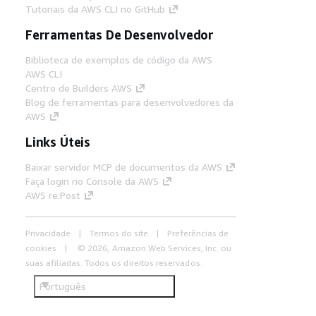
Tutoriais da AWS CLI no GitHub
Ferramentas De Desenvolvedor
Biblioteca de exemplos de código da AWS
AWS CLI
Centro de Builders AWS
Blog de ferramentas para desenvolvedores da
AWS
Links Úteis
Baixar servidor MCP de documentos da AWS
Faça login no Console da AWS
AWS re:Post
Privacidade
Termos do site
Preferências de
cookies
© 2026, Amazon Web Services, Inc. ou
suas afiliadas. Todos os direitos reservados.
Português