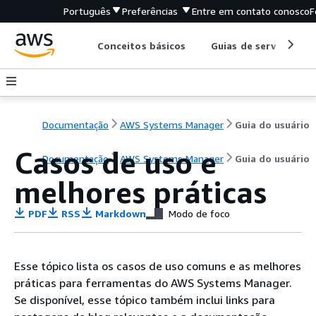
Português
Preferências
Entre em contato conosco
F
Conceitos básicos
Guias de serviço
Documentação
AWS Systems Manager
Guia do usuário
Casos de uso e
Documentação
AWS Systems Manager
Guia do usuário
melhores práticas
PDF
RSS
Markdown
Modo de foco
Esse tópico lista os casos de uso comuns e as melhores
práticas para ferramentas do AWS Systems Manager.
Se disponível, esse tópico também inclui links para