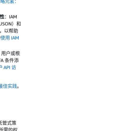
 策略元素：
能性
：IAM
JSON）和
建议，以帮助
的
使用 IAM
M 用户或根
FA 条件添
 API 访
全最佳实践
。
托管式策
 所需的权