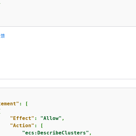


反馈
tement"
: [

{
"Effect"
: 
"Allow"
,

"Action"
: [

"ecs:DescribeClusters"
,
