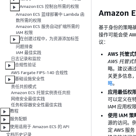
Amazon ECS 控制台所需的权限
Amazon
Amazon ECS 蓝绿部署中 Lambda 函
数所需的权限
Amazon ECS 服务自动扩缩所需的
基于身份的策略确
IAM 权限
操作可能会使 A
在创建过程中，为资源添加标签
议：
问题排查
IAM 最佳实践
AWS 托管
日志记录和监控
AWS 托管式
合规性验证
略。建议通过
AWS Fargate FIPS-140 合规性
关更多信息，
基础设施安全性
略
。
责任共担模式
应用最低权
Amazon ECS 托管实例责任共担
网络安全最佳实践
可以定义在
任务和容器安全性最佳实践
IAM 应用
教程
使用 IAM
服务配额
源的访问。例
使用适用于 Amazon ECS 的 API
定 AWS 服
文档历史记录