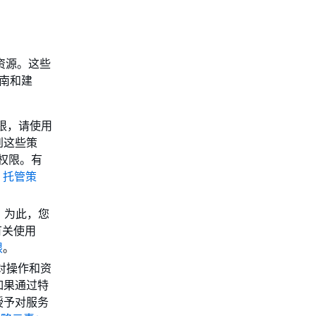
 资源。这些
指南和建
限，请使用
到这些策
权限。有
 托管策
。为此，您
有关使用
限
。
对操作和资
如果通过特
来授予对服务