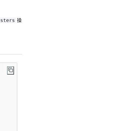
操
usters