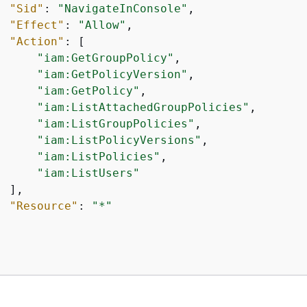
"Sid"
: 
"NavigateInConsole"
,

"Effect"
: 
"Allow"
,

"Action"
: [

"iam:GetGroupPolicy"
,

"iam:GetPolicyVersion"
,

"iam:GetPolicy"
,

"iam:ListAttachedGroupPolicies"
,

"iam:ListGroupPolicies"
,

"iam:ListPolicyVersions"
,

"iam:ListPolicies"
,

"iam:ListUsers"
 ],

"Resource"
: 
"*"