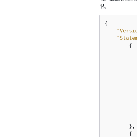
限。
{
"Versi
"State
{
           
        },

{