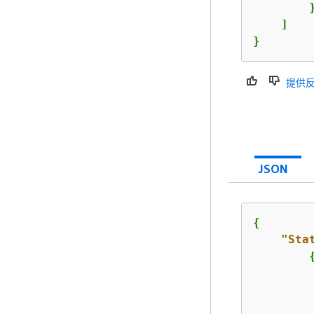
        }
    ]

}
提供
JSON
{
"Sta