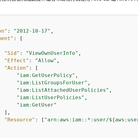
on"
: 
"2012-10-17"
,

ment"
: [

"Sid"
: 
"ViewOwnUserInfo"
,

"Effect"
: 
"Allow"
,

"Action"
: [

"iam:GetUserPolicy"
,

"iam:ListGroupsForUser"
,

"iam:ListAttachedUserPolicies"
,

"iam:ListUserPolicies"
,

"iam:GetUser"
 ],

"Resource"
: [
"arn:aws:iam::*:user/$
{
aws:use