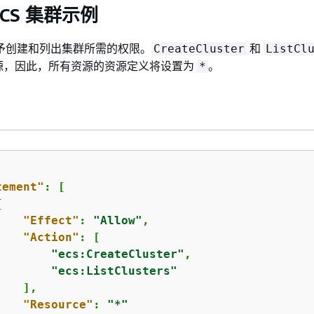
ECS 集群示例
略授予创建和列出集群所需的权限。
和
CreateCluster
ListCl
源，因此，所有资源的资源定义将设置为
。
*
tement"
: [

{
"Effect"
: 
"Allow"
,

"Action"
: [

"ecs:CreateCluster"
,

"ecs:ListClusters"
   ],

"Resource"
: 
"*"