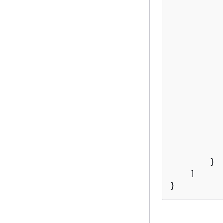
           
        }

    ]

}