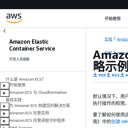
开始使用
文档
Amaz
Amazon Elastic
Container Service
Amazo
文档
Amaz
开发人员指南
略示
PDF
RSS
M
什么是 Amazon ECS？
开始使用
Amazon ECS 与 CloudFormation
默认情况下，用户
最佳实践
执行操作的权限，I
为 Amazon ECS 构建您的解决方案
Amazon ECS 托管实例
要了解如何使用这些
Amazon ECS 托管进程守护程序
南》
中的
创建 I
AWS Fargate