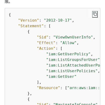
限。
{
"Version"
: 
"2012-10-17"
,

"Statement"
: [

{
"Sid"
: 
"ViewOwnUserInfo"
,

"Effect"
: 
"Allow"
,

"Action"
: [

"iam:GetUserPolicy"
,

"iam:ListGroupsForUser"
,

"iam:ListAttachedUserPoli
"iam:ListUserPolicies"
,

"iam:GetUser"
            ],

"Resource"
: [
"arn:aws:iam::*:
        },

{
"Sid"
: 
"NavigateInConsole"
,
