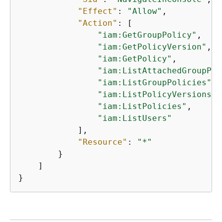
"Effect"
: 
"Allow"
,

"Action"
: [

"iam:GetGroupPolicy"
,

"iam:GetPolicyVersion"
,

"iam:GetPolicy"
,

"iam:ListAttachedGroupPol
"iam:ListGroupPolicies"
,

"iam:ListPolicyVersions"
,

"iam:ListPolicies"
,

"iam:ListUsers"
            ],

"Resource"
: 
"*"
        }

    ]

}