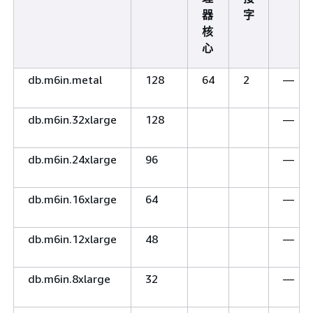
器
字
核
心
db.m6in.metal
128
64
2
—
db.m6in.32xlarge
128
—
db.m6in.24xlarge
96
—
db.m6in.16xlarge
64
—
db.m6in.12xlarge
48
—
db.m6in.8xlarge
32
—