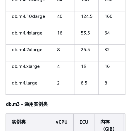
db.m4.10xlarge
40
124.5
160
db.m4.4xlarge
16
53.5
64
db.m4.2xlarge
8
25.5
32
db.m4.xlarge
4
13
16
db.m4.large
2
6.5
8
db.m3 – 通用实例类
实例类
vCPU
ECU
内存
（GiB）