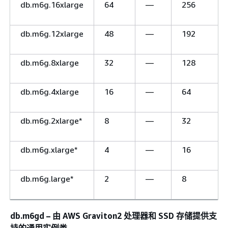
db.m6g.16xlarge
64
—
256
db.m6g.12xlarge
48
—
192
db.m6g.8xlarge
32
—
128
db.m6g.4xlarge
16
—
64
db.m6g.2xlarge*
8
—
32
db.m6g.xlarge*
4
—
16
db.m6g.large*
2
—
8
db.m6gd – 由 AWS Graviton2 处理器和 SSD 存储提供支
持的通用实例类