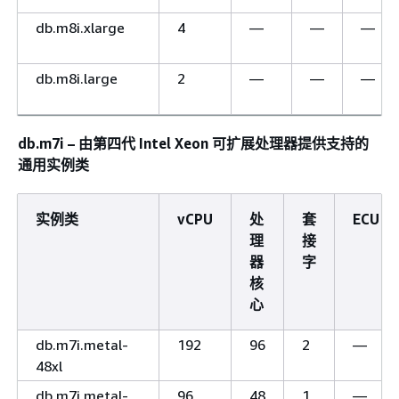
db.m8i.xlarge
4
—
—
—
db.m8i.large
2
—
—
—
db.m7i – 由第四代 Intel Xeon 可扩展处理器提供支持的
通用实例类
实例类
vCPU
处
套
ECU
理
接
器
字
核
心
db.m7i.metal-
192
96
2
—
48xl
db.m7i.metal-
96
48
1
—