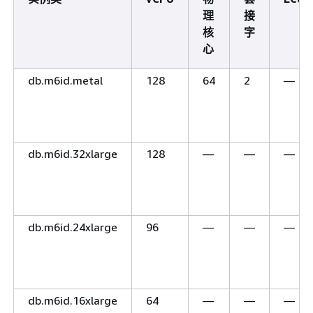
理
接
核
字
心
db.m6id.metal
128
64
2
—
db.m6id.32xlarge
128
—
—
—
db.m6id.24xlarge
96
—
—
—
db.m6id.16xlarge
64
—
—
—