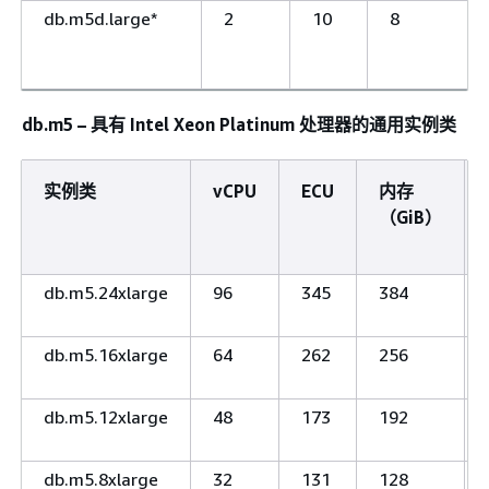
db.m5d.large*
2
10
8
db.m5 – 具有 Intel Xeon Platinum 处理器的通用实例类
实例类
vCPU
ECU
内存
（GiB）
db.m5.24xlarge
96
345
384
db.m5.16xlarge
64
262
256
db.m5.12xlarge
48
173
192
db.m5.8xlarge
32
131
128