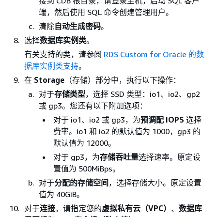
接到 CDB 根目录，请登录主机，启动 SQL 客户
端，然后使用 SQL 命令创建管理用户。
清除
自动生成密码
。
选择
数据库实例类
。
有关支持的类，请参阅
RDS Custom for Oracle 的数
据库实例类支持
。
在
Storage
（存储）部分中，执行以下操作：
对于
存储类型
，选择 SSD 类型：io1、io2、gp2
或 gp3。您还有以下附加选项：
对于 io1、io2 或 gp3，为
预调配 IOPS
选择
费率。io1 和 io2 的默认值为 1000，gp3 的
默认值为 12000。
对于 gp3，为
存储吞吐量
选择速率。原定设
置值为 500MiBps。
对于
分配的存储空间
，选择存储大小。原定设置
值为 40GiB。
对于
连接
，请指定您的
虚拟私有云（VPC）
、
数据库