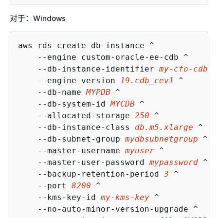
对于：Windows
aws rds create-db-instance ^

    --engine custom-oracle-ee-cdb ^

    --db-instance-identifier 
my-cfo-cdb-i
    --engine-version 
19.cdb_cev1
 ^

    --db-name 
MYPDB
 ^

    --db-system-id 
MYCDB
 ^

    --allocated-storage 
250
 ^

    --db-instance-class 
db.m5.xlarge
 ^

    --db-subnet-group 
mydbsubnetgroup
 ^

    --master-username 
myuser
 ^

    --master-user-password 
mypassword
 ^

    --backup-retention-period 
3
 ^

    --port 
8200
 ^

    --kms-key-id 
my-kms-key
 ^

    --no-auto-minor-version-upgrade ^
