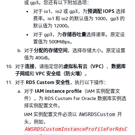
或 gp3。您还有以下附加选项：
对于 io1、io2 或 gp3，为
预调配 IOPS
选择
费率。io1 和 io2 的默认值为 1000，gp3 的
默认值为 12000。
对于 gp3，为
存储吞吐量
选择速率。原定设
置值为 500MiBps。
对于
分配的存储空间
，选择存储大小。原定设置
值为 40GiB。
对于
连接
，请指定您的
虚拟私有云（VPC）
、
数据库
子网组
和
VPC 安全组（防火墙）
。
对于
RDS Custom 安全性
，执行以下操作：
对于
IAM instance profile
（IAM 实例配置文
件），为 RDS Custom for Oracle 数据库实例选
择实例配置文件。
IAM 实例配置文件必须以
开
AWSRDSCustom
头，例如，
AWSRDSCustomInstanceProfileForRdsC