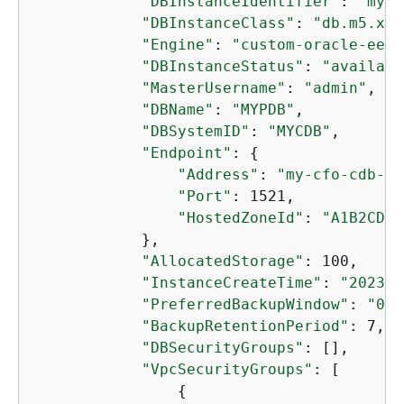
"DBInstanceIdentifier"
: 
"my-c
"DBInstanceClass"
: 
"db.m5.xla
"Engine"
: 
"custom-oracle-ee-c
"DBInstanceStatus"
: 
"availabl
"MasterUsername"
: 
"admin"
,

"DBName"
: 
"MYPDB"
,

"DBSystemID"
: 
"MYCDB"
,

"Endpoint"
: 
{
"Address"
: 
"my-cfo-cdb-in
"Port"
: 1521,

"HostedZoneId"
: 
"A1B2CDEF
            },

"AllocatedStorage"
: 100,

"InstanceCreateTime"
: 
"2023-0
"PreferredBackupWindow"
: 
"08:
"BackupRetentionPeriod"
: 7,

"DBSecurityGroups"
: [],

"VpcSecurityGroups"
: [

{