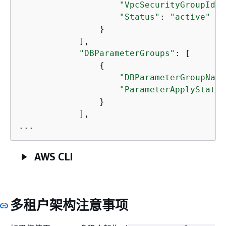
"VpcSecurityGroupId"
:
"Status"
: 
"active"
                }

            ],

"DBParameterGroups"
: [

{
"DBParameterGroupName
"ParameterApplyStatus
                }

            ],

...
AWS CLI
多租户架构注意事项