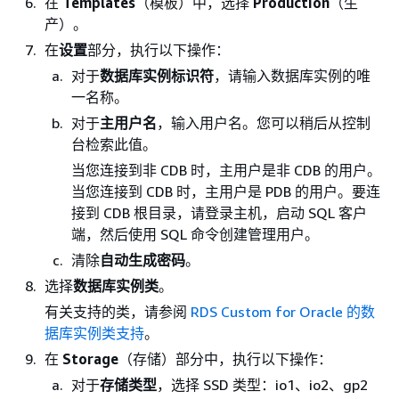
在
Templates
（模板）中，选择
Production
（生
产）。
在
设置
部分，执行以下操作：
对于
数据库实例标识符
，请输入数据库实例的唯
一名称。
对于
主用户名
，输入用户名。您可以稍后从控制
台检索此值。
当您连接到非 CDB 时，主用户是非 CDB 的用户。
当您连接到 CDB 时，主用户是 PDB 的用户。要连
接到 CDB 根目录，请登录主机，启动 SQL 客户
端，然后使用 SQL 命令创建管理用户。
清除
自动生成密码
。
选择
数据库实例类
。
有关支持的类，请参阅
RDS Custom for Oracle 的数
据库实例类支持
。
在
Storage
（存储）部分中，执行以下操作：
对于
存储类型
，选择 SSD 类型：io1、io2、gp2