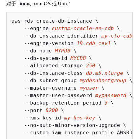
对于 Linux、macOS 或 Unix：
aws rds create-db-instance \

    --engine 
custom-oracle-ee-cdb
 \

    --db-instance-identifier 
my-cfo-cdb-i
    --engine-version 
19.cdb_cev1
 \

    --db-name 
MYPDB
 \

    --db-system-id 
MYCDB
 \

    --allocated-storage 
250
 \

    --db-instance-class 
db.m5.xlarge
 \

    --db-subnet-group 
mydbsubnetgroup
 \

    --master-username 
myuser
 \

    --master-user-password 
mypassword
 \

    --backup-retention-period 
3
 \

    --port 
8200
 \

    --kms-key-id 
my-kms-key
 \

    --no-auto-minor-version-upgrade \

    --custom-iam-instance-profile AWSRDSC