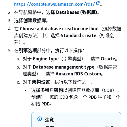
https://console.aws.amazon.com/rds/
。
在导航窗格中，选择
Databases (数据库)
。
选择
创建数据库
。
在
Choose a database creation method
（选择数据
库创建方法）中，选择
Standard create
（标准创
建）。
在
引擎选项
部分中，执行以下操作：
对于
Engine type
（引擎类型），选择
Oracle
。
对于
Database management type
（数据库管
理类型），选择
Amazon RDS Custom
。
对于
架构设置
，执行以下操作之一：
选择
多租户架构
以创建容器数据库（CDB）。
创建时，您的 CDB 包含一个 PDB 种子和一个
初始 PDB。
注意