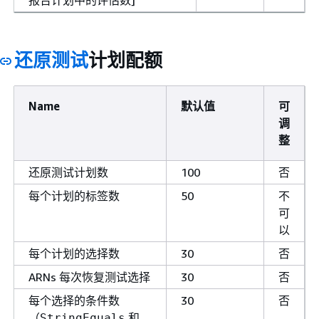
还原测试
计划配额
Name
默认值
可
调
整
还原测试计划数
100
否
每个计划的标签数
50
不
可
以
每个计划的选择数
30
否
ARNs 每次恢复测试选择
30
否
每个选择的条件数
30
否
（
和
StringEquals