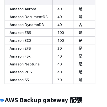
Amazon Aurora
40
是
Amazon DocumentDB
40
是
Amazon DynamoDB
40
否
Amazon EBS
100
是
Amazon EC2
100
是
Amazon EFS
30
是
Amazon FSx
40
是
Amazon Neptune
40
是
Amazon RDS
40
是
Amazon S3
30
是
AWS Backup gateway 配额