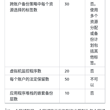
跨账户备份策略中每个资
30
否。
源选择的标签数
使用
多个
资源
分配
或备
份计
划包
括其
他标
签。
虚拟机监控程序数
20
否
每个账户的法定保留数
50
不可
以
应用程序堆栈的嵌套备份
10
否
层数
1