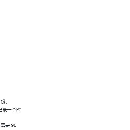
备份。
会记录一个时
要 90