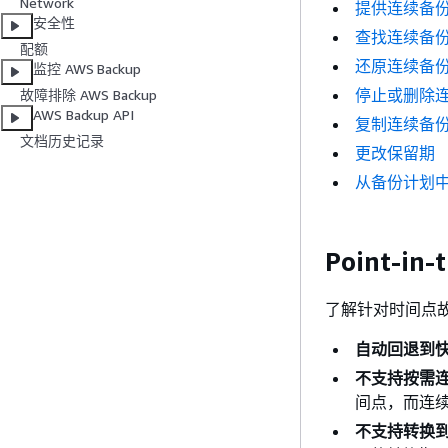
Network
提供连续备份和
安全性
查找连续备
配额
还原连续备
监控 AWS Backup
停止或删除
故障排除 AWS Backup
AWS Backup API
复制连续备
文档历史记录
更改保留期
从备份计划
Point-i
了解针对时间点
自动回退到
不支持按需
间点，而连
不支持转换