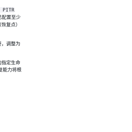
 PITR
已配置至少
（恢复点）
要，调整为
的指定生命
复能力将根