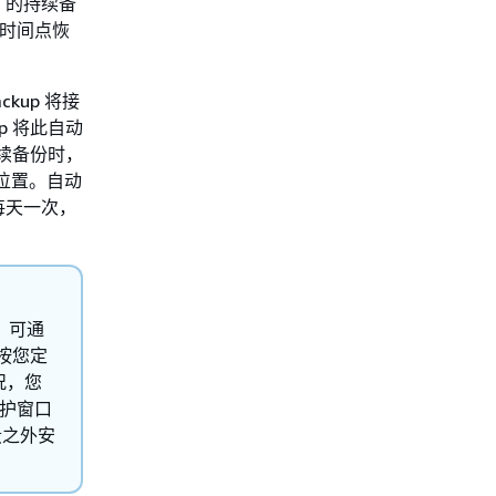
ra 的持续备
份或时间点恢
ckup 将接
up 将此自动
理连续备份时，
其位置。自动
每天一次，
制，可通
业按您定
况，您
维护窗口
段之外安