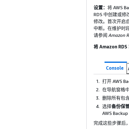
设置：
将 AWS 
RDS 中创建或修改
修改。首次开启自
中断。在维护时
请参阅
Amazon
将 Amazon R
Console
打开 AWS B
在导航窗格
删除所有包含
选择
备份保
AWS Bac
完成这些步骤后， A