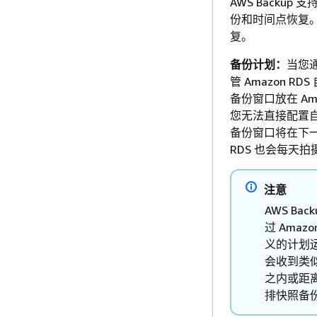
AWS Backup 
份和时间点恢复。 A
复。
备份计划：
当您通
管 Amazon 
备份窗口放在 Am
您无法直接配置自
备份窗口将在下
RDS 也会每天
注意
AWS Ba
过 Ama
义的计划
会收到类似
之内或距离
排快照备