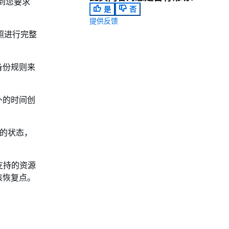
到您要求
是
否
提供反馈
快照进行完整
备份规则来
外的时间创
。
处的状态，
择对支持的资源
该恢复点。