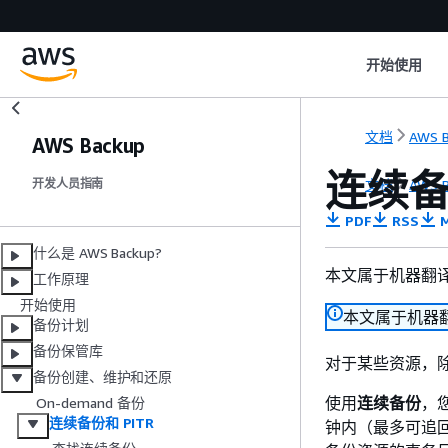
开始使用
文档
AWS B
AWS Backup
连续备
文档
AWS B
开发人员指南
PDF
RSS
M
什么是 AWS Backup?
本文属于机器翻
工作原理
开始使用
本文属于机器
备份计划
备份保管库
对于某些资源，除了
备份创建、维护和还原
使用
连续备份
，您
On-demand 备份
连续备份和 PITR
钟内（最多可追回