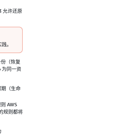
S3 允许还原
实践。
续备份（恢复
p 为同一资
留期（生命
 AWS
份的规则都将
为