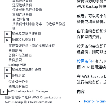
查找连续备份
备份资源的事务日
还原连续备份
AWS Backup 
停止或删除连续备份
复制连续备份
或者，可以每小
更改保留期
备份或增量备份
从备份计划中删除唯一的连续备份规
则
由于连续备份和
按资源类型创建备份
保护您的资源。
备份和标签复制
在现有恢复点上添加或删除标签
按需备份会立即
备份删除
建备份，则可以
备份和标签编辑
备份搜索
按需备份
不能与 
Backup 分层
而 PITR 使
按资源类型进行还原
还原测试
在 AWS Back
停止备份作业
进行持续备份。
查看现有备份
AWS Backup Audit Manager
内容
使用管理多个账户 AWS Organizations
Point-in-
AWS Backup 和 CloudFormation