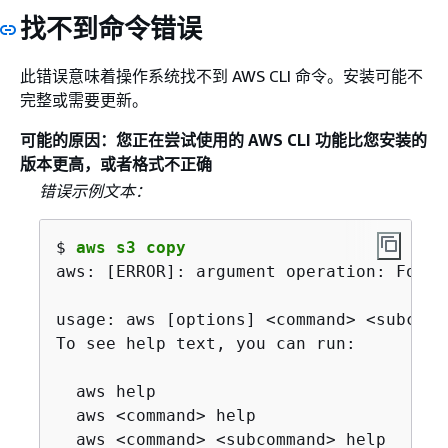
2019-08-12 12:36:18,341 - MainThread - bo
找不到命令错误
2019-08-12 12:36:18,342 - MainThread - bo
2019-08-12 12:36:18,342 - MainThread - bo
2019-08-12 12:36:18,343 - MainThread - bo
此错误意味着操作系统找不到 AWS CLI 命令。安装可能不
2019-08-12 12:36:18,343 - MainThread - bo
完整或需要更新。
2019-08-12 12:36:18,343 - MainThread - bo
可能的原因：您正在尝试使用的 AWS CLI 功能比您安装的
2019-08-12 12:36:18,343 - MainThread - bo
版本更高，或者格式不正确
2019-08-12 12:36:18,343 - MainThread - bo
错误示例文本：
POST

/

$ 
aws s3 copy
content-type:application/x-www-form-urlen
aws: [ERROR]: argument operation: Found
host:iam.amazonaws.com

x-amz-date:20190812T193618Z

usage: aws [options] <command> <subcomm
To see help text, you can run:

content-type;host;x-amz-date

5f776d91EXAMPLE9b8cb5eb5d6d4a787a33ae41c8
  aws help

2019-08-12 12:36:18,344 - MainThread - bo
  aws <command> help

AWS4-HMAC-SHA256

  aws <command> <subcommand> help