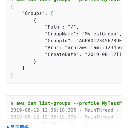
{
    "Groups": [

{
            "Path": "/",

            "GroupName": "MyTestGroup",

            "GroupId": "AGPA0123456789EXA
            "Arn": "arn:aws:iam::12345678
            "CreateDate": "2019-08-12T19:
        }

    ]

}
$ 
aws iam list-groups --profile MyTestPro
2019-08-12 12:36:18,305 - MainThread - aw
2019-08-12 12:36:18,305 - MainThread - aw
2019-08-12 12:36:18,305 - MainThread - bo
显示更多