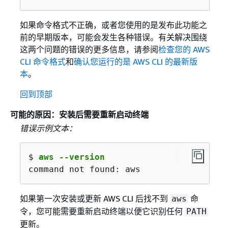
20190812T193618Z

20190812/us-east-1/iam/aws4_request

如果命令格式不正确，或者您使用的是发布此功能之
ab7e367eEXAMPLE2769f178ea509978cf8bfa0548
前的早期版本，可能会发生各种错误。有关解决围绕
2019-08-12 12:36:18,344 - MainThread - bo
这两个问题的错误的更多信息，请参阅
检查您的 AWS
d85a0EXAMPLEb40164f2f539cdc76d4f294fe822E
CLI 命令格式
和
确认您运行的是 AWS CLI 的最新版
2019-08-12 12:36:18,344 - MainThread - bo
本
。
2019-08-12 12:36:18,344 - MainThread - ur
2019-08-12 12:36:18,344 - MainThread - ur
回到顶部
2019-08-12 12:36:18,664 - MainThread - ur
可能的原因：安装后需要重新启动终端
2019-08-12 12:36:18,664 - MainThread - bo
2019-08-12 12:36:18,664 - MainThread - bo
错误示例文本：
b'<ListGroupsResponse xmlns="https://iam.
2019-08-12 12:36:18,665 - MainThread - bo
$ 
aws --version
2019-08-12 12:36:18,665 - MainThread - bo
command not found: aws
{
如果第一次安装或更新 AWS CLI 后找不到
命
aws
    "Groups": [

令，您可能需要重新启动终端以便它识别任何
PATH
{
更新。
            "Path": "/",
