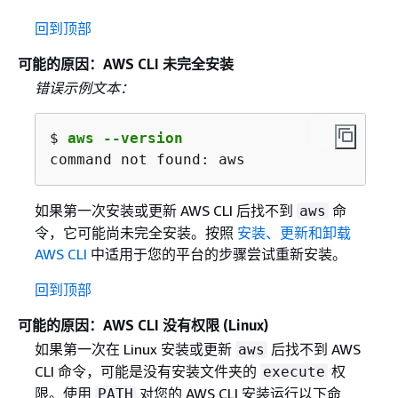
            "GroupName": "MyTestGroup",

回到顶部
            "GroupId": "AGPA123456789012E
            "Arn": "arn:aws:iam::12345678
可能的原因：AWS CLI 未完全安装
            "CreateDate": "2019-08-12T19:
错误示例文本：
        }

    ]

$ 
aws --version
}
command not found: aws
如果第一次安装或更新 AWS CLI 后找不到
命
aws
令，它可能尚未完全安装。按照
安装、更新和卸载
AWS CLI
中适用于您的平台的步骤尝试重新安装。
回到顶部
可能的原因：AWS CLI 没有权限 (Linux)
如果第一次在 Linux 安装或更新
后找不到 AWS
aws
CLI 命令，可能是没有安装文件夹的
权
execute
限。使用
对您的 AWS CLI 安装运行以下命
PATH