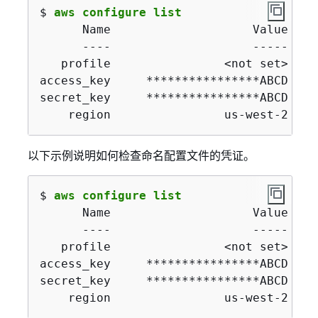
$ 
aws configure list
      Name                    Value    
      ----                    -----    
   profile                <not set>    
access_key     ****************ABCD  sh
secret_key     ****************ABCD  sh
    region                us-west-2    
以下示例说明如何检查命名配置文件的凭证。
$ 
aws configure list
      Name                    Value    
      ----                    -----    
   profile                <not set>    
access_key     ****************ABCD  sh
secret_key     ****************ABCD  sh
    region                us-west-2    