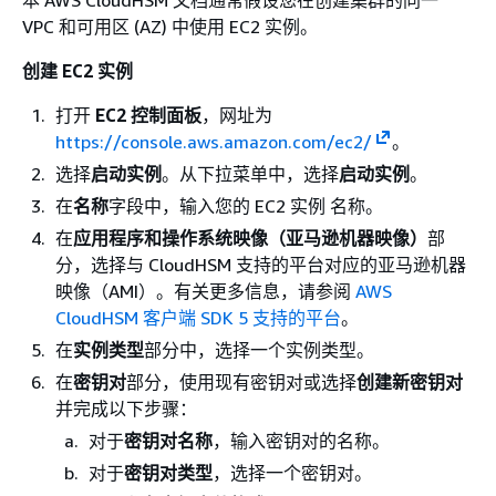
本 AWS CloudHSM 文档通常假设您在创建集群的同一
VPC 和可用区 (AZ) 中使用 EC2 实例。
创建 EC2 实例
打开
EC2 控制面板
，网址为
https://console.aws.amazon.com/ec2/
。
选择
启动实例
。从下拉菜单中，选择
启动实例
。
在
名称
字段中，输入您的 EC2 实例 名称。
在
应用程序和操作系统映像（亚马逊机器映像）
部
分，选择与 CloudHSM 支持的平台对应的亚马逊机器
映像（AMI）。有关更多信息，请参阅
AWS
CloudHSM 客户端 SDK 5 支持的平台
。
在
实例类型
部分中，选择一个实例类型。
在
密钥对
部分，使用现有密钥对或选择
创建新密钥对
并完成以下步骤：
对于
密钥对名称
，输入密钥对的名称。
对于
密钥对类型
，选择一个密钥对。