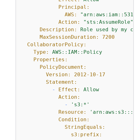
Principal:
AWS:
"arn:aws:iam::53142
Action:
"sts:AssumeRole"
Description:
Role
used
by
my
col
MaxSessionDuration:
7200
CollaboratorPolicy:
Type:
AWS::IAM::Policy
Properties:
PolicyDocument:
Version:
2012-10-17
Statement:
-
Effect:
Allow
Action:
-
's3:*'
Resource:
'arn:aws:s3:::<Y
Condition:
StringEquals:
s3:prefix: