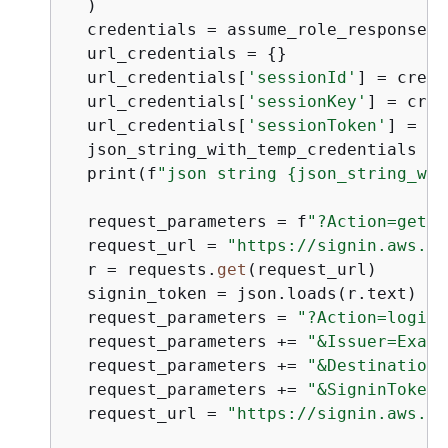
  )

  credentials = assume_role_response[
'
  url_credentials = 
{
}

  url_credentials[
'sessionId'
] = crede
  url_credentials[
'sessionKey'
] = cred
  url_credentials[
'sessionToken'
] = cr
  json_string_with_temp_credentials = 
  print(f
"json string 
{
json_string_wit
  request_parameters = f
"?Action=getSi
  request_url = 
"https://signin.aws.am
  r = requests.
get
(request_url)

  signin_token = json.loads(r.text)

  request_parameters = 
"?Action=login"
  request_parameters += 
"&Issuer=Examp
  request_parameters += 
"&Destination=
  request_parameters += 
"&SigninToken=
  request_url = 
"https://signin.aws.am