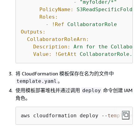
-
"myfolder/*"
PolicyName:
S3ReadSpecificFolder
Roles:
-
!Ref
CollaboratorRole
Outputs:
CollaboratorRoleArn:
Description:
Arn
for
the
Collabora
Value:
!GetAtt
CollaboratorRole.Ar
将 CloudFormation 模板保存在名为的文件中
。
template.yaml
使用模板部署堆栈并通过调用
命令创建 IAM
deploy
角色。
aws cloudformation deploy --
template
-f