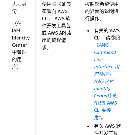
人力身
使用临时证书
按照您希望使用
份
签署向 AWS
的界面的说明进
CLI、 AWS 软
行操作。
（在
件开发工具包
IAM
有关的 AWS
或 AWS API 发
Identity
CLI，请参阅
出的编程请
Center
《
AWS
求。
中管理
Command
的用
Line
户）
Interface 用
户指南》
AWS IAM
Identity
Center
中的
“配置 AWS
CLI 要使
用
”。
有关 AWS 软
件开发工具