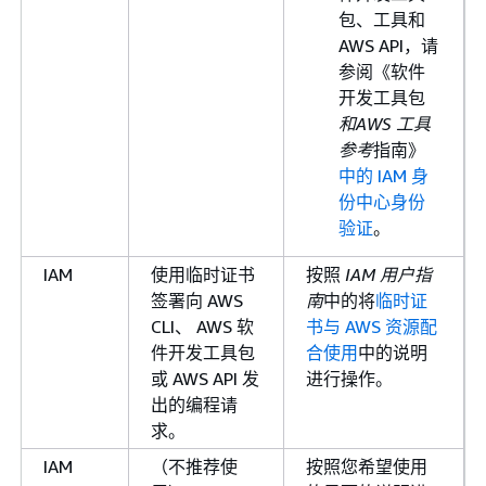
包、工具和
AWS API，请
参阅《软件
开发工具包
和AWS 工具
参考
指南》
中的 IAM 身
份中心身份
验证
。
IAM
使用临时证书
按照
IAM 用户指
签署向 AWS
南
中的将
临时证
CLI、 AWS 软
书与 AWS 资源配
件开发工具包
合使用
中的说明
或 AWS API 发
进行操作。
出的编程请
求。
IAM
（不推荐使
按照您希望使用