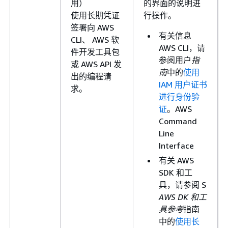
用）
的界面的说明进
使用长期凭证
行操作。
签署向 AWS
有关信息
CLI、 AWS 软
AWS CLI，请
件开发工具包
参阅用户
指
或 AWS API 发
南
中的
使用
出的编程请
IAM 用户证书
求。
进行身份验
证
。AWS
Command
Line
Interface
有关 AWS
SDK 和工
具，请参阅 S
AWS DK 和工
具参考
指南
中的
使用长