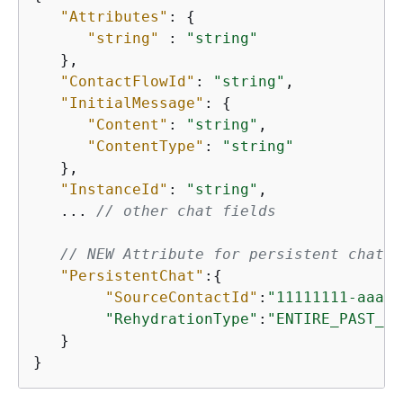
"Attributes"
: 
{
"string"
 : 
"string"
   },

"ContactFlowId"
: 
"string"
,

"InitialMessage"
: 
{
"Content"
: 
"string"
,

"ContentType"
: 
"string"
   },

"InstanceId"
: 
"string"
,

   ... 
// other chat fields
// NEW Attribute for persistent chat 
"PersistentChat"
:
{
"SourceContactId"
:
"11111111-aaaa-
"RehydrationType"
:
"ENTIRE_PAST_SE
   }
