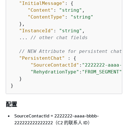
"InitialMessage"
: 
{
"Content"
: 
"string"
,

"ContentType"
: 
"string"
   },

"InstanceId"
: 
"string"
,

   ... 
// other chat fields
// NEW Attribute for persistent chat 
"PersistentChat"
 : 
{
"SourceContactId"
:
"2222222-aaaa-bb
"RehydrationType"
:
"FROM_SEGMENT"
   }

} 
配置
SourceContactId = 2222222-aaaa-bbbb-
222222222222222（C2 的联系人 ID）