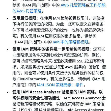
参阅《IAM 用户指南》
中的
AWS 托管策略
或
工作职能
的AWS 托管策略
。
应用最低权限
：在使用 IAM 策略设置权限时，请仅授
予执行任务所需的权限。为此，您可以定义在特定条
件下可以对特定资源执行的操作，也称为
最低权限许
可
。有关使用 IAM 应用权限的更多信息，请参阅
《IAM 用户指南》
中的
IAM 中的策略和权限
。
使用 IAM 策略中的条件进一步限制访问权限
：您可以
向策略添加条件来限制对操作和资源的访问。例如，
您可以编写策略条件来指定必须使用 SSL 发送所有请
求。如果服务操作是通过特定 AWS 服务的（例如）使
用的，则也可以使用条件来授予对服务操作的访问权
限 CloudFormation。有关更多信息，请参阅《IAM 用
户指南》
中的
IAM JSON 策略元素：条件
。
使用 IAM Access Analyzer 验证您的 IAM 策略，以
确保权限的安全性和功能性
：IAM Access Analyzer 会
验证新策略和现有策略，以确保策略符合 IAM 策略语
言（JSON）和 IAM 最佳实践。IAM Access Analyzer