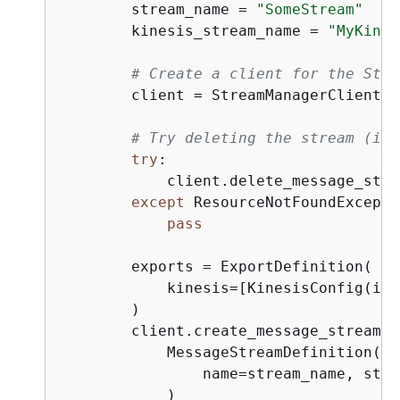
        stream_name = 
"SomeStream"
        kinesis_stream_name = 
"MyKines
# Create a client for the Stre
        client = StreamManagerClient()

# Try deleting the stream (if 
try
:

            client.delete_message_stre
except
 ResourceNotFoundExcepti
pass
        exports = ExportDefinition(

            kinesis=[KinesisConfig(ide
        )

        client.create_message_stream(

            MessageStreamDefinition(

                name=stream_name, stra
            )
