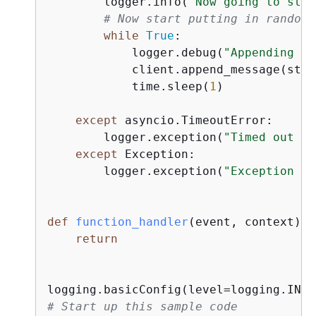
        logger.info(
"Now going to star
# Now start putting in random 
while
True
:

            logger.debug(
"Appending ne
            client.append_message(stre
            time.sleep(
1
)

except
 asyncio.TimeoutError:

        logger.exception(
"Timed out wh
except
 Exception:

        logger.exception(
"Exception wh
def
function_handler
(
event, context
):
return
# Start up this sample code