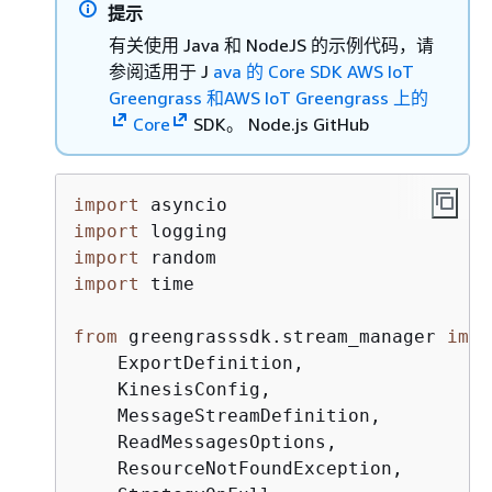
提示
有关使用 Java 和 NodeJS 的示例代码，请
参阅适用于 J
ava 的 Core SDK AWS IoT
Greengrass 和AWS IoT Greengrass 上的
Core
SDK。 Node.js GitHub
import
import
import
import
 time

from
 greengrasssdk.stream_manager 
impo
    ExportDefinition,

    KinesisConfig,

    MessageStreamDefinition,

    ReadMessagesOptions,

    ResourceNotFoundException,
