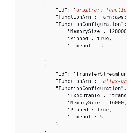
{
            "Id": "
arbitrary-function-
            "FunctionArn": "arn:aws:la
            "FunctionConfiguration": 
{
                "MemorySize": 128000,

                "Pinned": true,

                "Timeout": 3

            }

        },

{
            "Id": "TransferStreamFunct
            "FunctionArn": "
alias-arn
"
            "FunctionConfiguration": 
{
                "Executable": "transfe
                "MemorySize": 16000,

                "Pinned": true,

                "Timeout": 5

            }

        }
