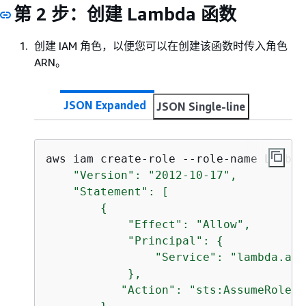
第 2 步：创建 Lambda 函数
创建 IAM 角色，以便您可以在创建该函数时传入角色
ARN。
JSON Expanded
JSON Single-line
aws iam create-role --role-name Lambda
    "Version": "2012-10-17",

    "Statement": [

{
            "Effect": "Allow",

            "Principal": 
{
                "Service": "lambda.ama
            },

           "Action": "sts:AssumeRole"
