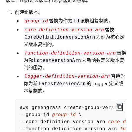
版本、函数定义版本和记录器定义版本。
创建组版本。
替换为你为
该群组复制的。
group-id
Id
替换
core-definition-version-arn
为你为核心定
CoreDefinitionVersionArn
义版本复制的。
替换
function-definition-version-arn
为你
为新函数定义版本复
LatestVersionArn
制的函数。
替换为
logger-definition-version-arn
你为新
的 Logger 定义版
LatestVersionArn
本复制的。
aws greengrass create-group-version \

--group-id 
group-id
 \

--core-definition-version-arn 
core-def
--function-definition-version-arn 
func