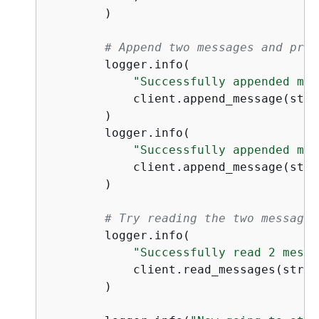
        )

# Append two messages and prin
        logger.info(

"Successfully appended mes
            client.append_message(stre
        )

        logger.info(

"Successfully appended mes
            client.append_message(stre
        )

# Try reading the two messages
        logger.info(

"Successfully read 2 messa
            client.read_messages(strea
        )
