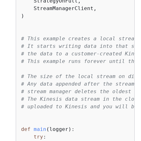
    StrategyOnFull,

    StreamManagerClient,

)

# This example creates a local stream 
# It starts writing data into that str
# the data to a customer-created Kines
# This example runs forever until the 
# The size of the local stream on disk
# Any data appended after the stream r
# stream manager deletes the oldest da
# The Kinesis data stream in the cloud
# uploaded to Kinesis and you will be 
def
main
(
logger
):
try
:
