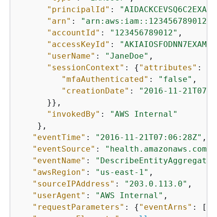
"principalId"
: 
"AIDACKCEVSQ6C2EXAMP
"arn"
: 
"arn:aws:iam::123456789012:u
"accountId"
: 
"123456789012"
,

"accessKeyId"
: 
"AKIAIOSFODNN7EXAMPL
"userName"
: 
"JaneDoe"
,

"sessionContext"
: 
{
"attributes"
: 
{
"mfaAuthenticated"
: 
"false"
,

"creationDate"
: 
"2016-11-21T07:0
      }},

"invokedBy"
: 
"AWS Internal"
    },

"eventTime"
: 
"2016-11-21T07:06:28Z"
,

"eventSource"
: 
"health.amazonaws.com"
,

"eventName"
: 
"DescribeEntityAggregates
"awsRegion"
: 
"
us-east-1
"
,

"sourceIPAddress"
: 
"203.0.113.0"
,

"userAgent"
: 
"AWS Internal"
,

"requestParameters"
: 
{
"eventArns"
: [
"a