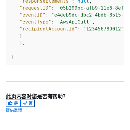
"responseElements"
: 
null
,

"requestID"
: 
"05b299bc-afb9-11e6-8ef4-
"eventID"
: 
"e4deb9dc-dbc2-4bdb-8515-73
"eventType"
: 
"AwsApiCall"
,

"recipientAccountId"
: 
"123456789012"
   }

   ],

   ...

}
此页内容对您是否有帮助？
是
否
提供反馈