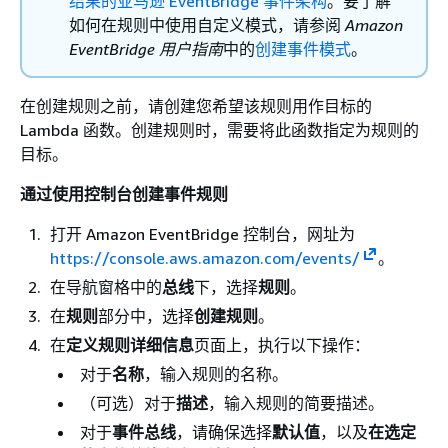
结果的亚马逊 EventBridge 事件架构
。要了解
如何在规则中使用自定义模式，请参阅
Amazon
EventBridge 用户指南
中的
创建事件模式
。
在创建规则之前，请创建您希望该规则用作目标的
Lambda 函数。创建规则时，需要将此函数指定为规则的
目标。
通过使用控制台创建事件规则
打开 Amazon EventBridge 控制台，网址为
https://console.aws.amazon.com/events/
。
在导航窗格中的
总线
下，选择
规则
。
在
规则
部分中，选择
创建规则
。
在
定义规则详细信息
页面上，执行以下操作：
对于
名称
，输入规则的名称。
（可选）对于
描述
，输入规则的简要描述。
对于
事件总线
，请确保选择
默认值
，以及
在选定