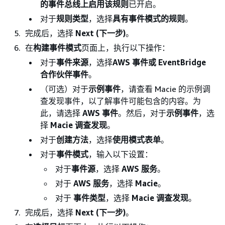
的事件总线上启用该规则
已开启。
对于
规则类型
，选择
具有事件模式的规则
。
完成后，选择
Next (下一步)
。
在
构建事件模式
页面上，执行以下操作：
对于
事件来源
，选择
AWS 事件或 EventBridge
合作伙伴事件
。
（可选）对于
示例事件
，请查看 Macie 的示例调
查发现事件，以了解事件可能包含的内容。为
此，请选择
AWS 事件
。然后，对于
示例事件
，选
择
Macie 调查发现
。
对于
创建方法
，选择
使用模式表单
。
对于
事件模式
，输入以下设置：
对于
事件源
，选择
AWS 服务
。
对于
AWS 服务
，选择
Macie
。
对于
事件类型
，选择
Macie 调查发现
。
完成后，选择
Next (下一步)
。