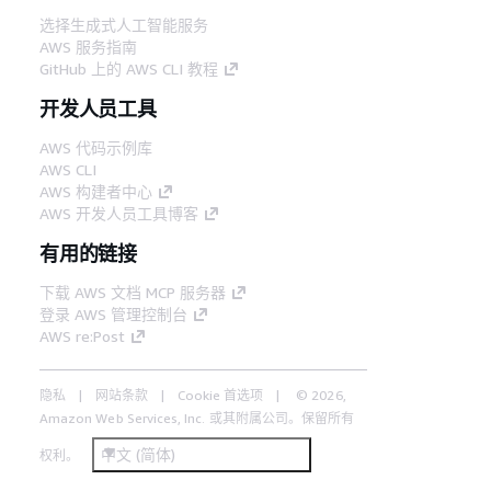
选择生成式人工智能服务
AWS 服务指南
GitHub 上的 AWS CLI 教程
开发人员工具
AWS 代码示例库
AWS CLI
AWS 构建者中心
AWS 开发人员工具博客
有用的链接
下载 AWS 文档 MCP 服务器
登录 AWS 管理控制台
AWS re:Post
隐私
网站条款
Cookie 首选项
© 2026,
Amazon Web Services, Inc. 或其附属公司。保留所有
中文 (简体)
权利。