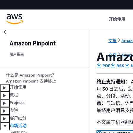
开始使用
文档
Amazo
Amazon Pinpoint
Amazo
文档
Amazo
用户指南
PDF
RSS
M
什么是 Amazon Pinpoint？
Amazon Pinpoint 支持终止
终止支持通知：
A
开始使用
月 30 日之后，您将
教程
点、分段、活动
Projects
意：
与短信、语音
最终用户消息支
渠道
客户细分
本文属于机器翻
市场活动