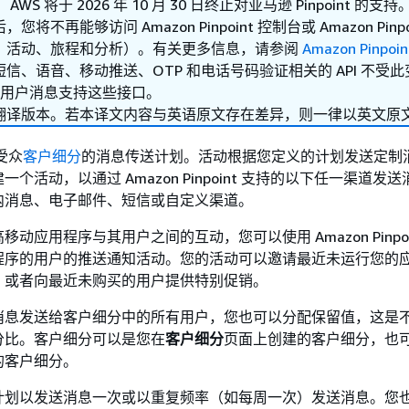
：
AWS 将于 2026 年 10 月 30 日终止对亚马逊 Pinpoint 的支持。
后，您将不再能够访问 Amazon Pinpoint 控制台或 Amazon Pinpo
、活动、旅程和分析）。有关更多信息，请参阅
Amazon Pinpo
短信、语音、移动推送、OTP 和电话号码验证相关的 API 不受
最终用户消息支持这些接口。
翻译版本。若本译文内容与英语原文存在差异，则一律以英文原
受众
客户细分
的消息传送计划。活动根据您定义的计划发送定制
个活动，以通过 Amazon Pinpoint 支持的以下任一渠道发
内消息、电子邮件、短信或自定义渠道。
动应用程序与其用户之间的互动，您可以使用 Amazon Pinpoi
程序的用户的推送通知活动。您的活动可以邀请最近未运行您的
，或者向最近未购买的用户提供特别促销。
消息发送给客户细分中的所有用户，您也可以分配保留值，这是
分比。客户细分可以是您在
客户细分
页面上创建的客户细分，也
的客户细分。
计划以发送消息一次或以重复频率（如每周一次）发送消息。您