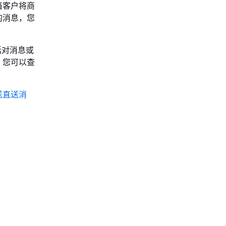
当客户将商
的消息，您
括对消息或
，您可以查
送直送消