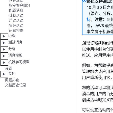
创建活动
终止支持通知
指定客户细分
10 月 30 日之
配置消息
（端点、分段
计划活动
持
。
注意：
与
启动活动
响， AWS 
管理活动
问题排查
本文属于机器
历程
测试消息
活动
是吸引特定
分析
以使用控制台创建一
推送、应用程序
消息模板
机器学习模型
例如，为帮助提高移
设置
管理触达该应用
监控
用户重新使用它
问题排查
文档历史记录
您的活动可以将
消息的用户的百
创建活动时定义
可以设置活动的