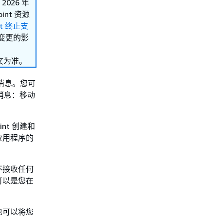
2026 年
int 资源
int 终止支
此变更的影
文为准。
消息。您可
送消息：移动
nt 创建和
应用程序的
不接收任何
可以是您在
也可以将您