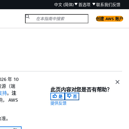
中文 (简体)
首选项
联系我们
反馈
创建 AWS 账户
26 年 10
t 资源（端
此页内容对您是否有帮助？
止支持
。
注
是
否
， AWS
提供反馈
为准。