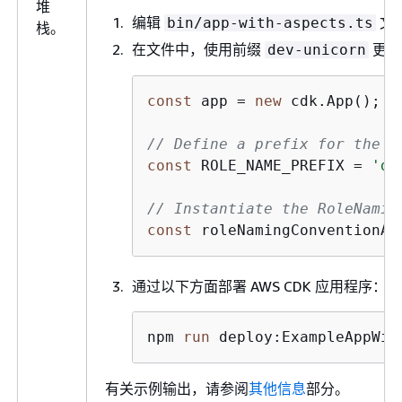
堆
编辑
文
bin/app-with-aspects.ts
栈。
在文件中，使用前缀
更新
dev-unicorn
const
 app = 
new
 cdk.App();

// Define a prefix for the r
const
 ROLE_NAME_PREFIX = 
'de
// Instantiate the RoleNamin
const
 roleNamingConventionAs
通过以下方面部署 AWS CDK 应用程序：
npm 
run
 deploy:ExampleAppWit
有关示例输出，请参阅
其他信息
部分。