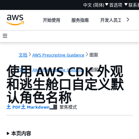
中文 (简体)
首选项
联系
开始使用
服务指南
开发人员工具
文档
AWS Prescriptive Guidance
图案
使用 AWS CDK 外观
文档
AWS Prescriptive Guidance
图案
和逃生舱口自定义默
认角色名称
PDF
Markdown
聚焦模式
本页内容