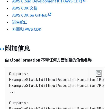
AWS Cloud Development Kit (AWS CDK)
AWS CDK 文档
AWS CDK on GitHub
逃生舱口
方面和 AWS CDK
附加信息
由 CloudFormation 不带任何方面创建的角色名称
Outputs:

ExampleStack1WithoutAspects.Function1Role
ExampleStack1WithoutAspects.Function2Role
...

Outputs:

ExampleStack2WithoutAspects.Function3Role