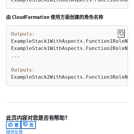
由 CloudFormation 使用方面创建的角色名称
Outputs:
ExampleStack1WithAspects.Function1RoleNam
ExampleStack1WithAspects.Function2RoleNam
...

Outputs:
ExampleStack2WithAspects.Function3RoleNam
此页内容对您是否有帮助？
是
否
提供反馈