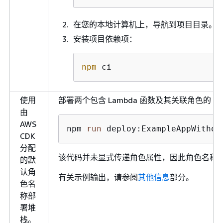
在您的本地计算机上，导航到项目目录。
安装项目依赖项：
npm
 ci
使用
部署两个包含 Lambda 函数及其关联角色的 Clou
由
AWS
npm 
run
 deploy:ExampleAppWithou
CDK
分配
该代码并未显式传递角色属性，因此角色名称将由
的默
认角
有关示例输出，请参阅
其他信息
部分。
色名
称部
署堆
栈。