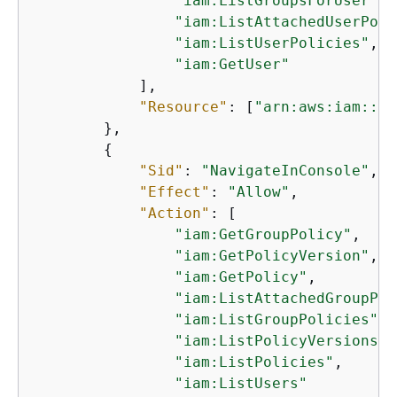
"iam:ListGroupsForUser"
,

"iam:ListAttachedUserPoli
"iam:ListUserPolicies"
,

"iam:GetUser"
            ],

"Resource"
: [
"arn:aws:iam::*:
        },

{
"Sid"
: 
"NavigateInConsole"
,

"Effect"
: 
"Allow"
,

"Action"
: [

"iam:GetGroupPolicy"
,

"iam:GetPolicyVersion"
,

"iam:GetPolicy"
,

"iam:ListAttachedGroupPol
"iam:ListGroupPolicies"
,

"iam:ListPolicyVersions"
,

"iam:ListPolicies"
,

"iam:ListUsers"