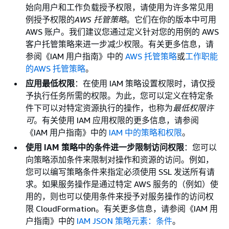
始向用户和工作负载授予权限，请使用为许多常见用
例授予权限的
AWS 托管策略
。它们在你的版本中可用
AWS 账户。我们建议您通过定义针对您的用例的 AWS
客户托管策略来进一步减少权限。有关更多信息，请
参阅《IAM 用户指南》
中的
AWS 托管策略
或
工作职能
的AWS 托管策略
。
应用最低权限
：在使用 IAM 策略设置权限时，请仅授
予执行任务所需的权限。为此，您可以定义在特定条
件下可以对特定资源执行的操作，也称为
最低权限许
可
。有关使用 IAM 应用权限的更多信息，请参阅
《IAM 用户指南》
中的
IAM 中的策略和权限
。
使用 IAM 策略中的条件进一步限制访问权限
：您可以
向策略添加条件来限制对操作和资源的访问。例如，
您可以编写策略条件来指定必须使用 SSL 发送所有请
求。如果服务操作是通过特定 AWS 服务的（例如）使
用的，则也可以使用条件来授予对服务操作的访问权
限 CloudFormation。有关更多信息，请参阅《IAM 用
户指南》
中的
IAM JSON 策略元素：条件
。