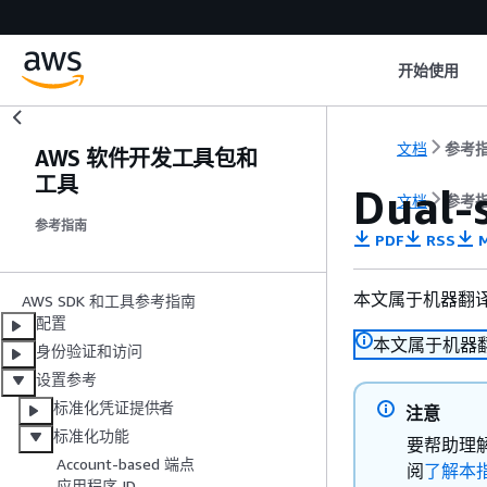
开始使用
文档
参考
AWS 软件开发工具包和
工具
Dual-
文档
参考
参考指南
PDF
RSS
M
本文属于机器翻
AWS SDK 和工具参考指南
配置
本文属于机器
身份验证和访问
设置参考
标准化凭证提供者
注意
标准化功能
要帮助理
Account-based 端点
阅
了解本
应用程序 ID