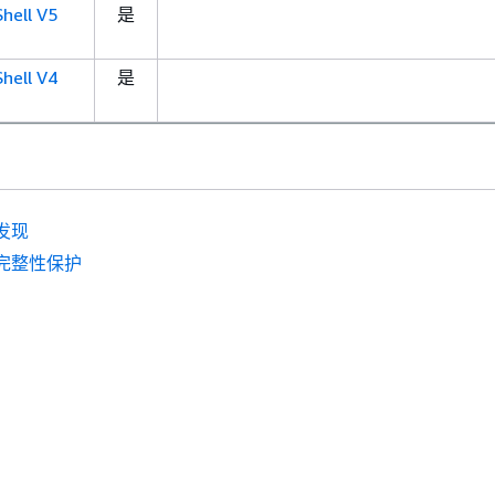
ell V5
是
ell V4
是
发现
完整性保护