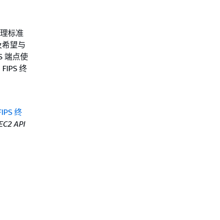
处理标准
及希望与
S 端点使
IPS 终
FIPS 终
C2 API