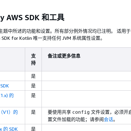
 by AWS SDK 和工具
本主题中所述的功能和设置。所有部分例外情况均已注明。 适用于 J
WS SDK for Kotlin 唯一支持任何 JVM 系统属性设置。
支
备注或更多信息
持
是
 SDK
是
1.x) 的
是
x（V1）的
是
要使用共享
文件设置，必须开
config
置文件加载的功能；请参阅
会话
。
x 的 SDK
是