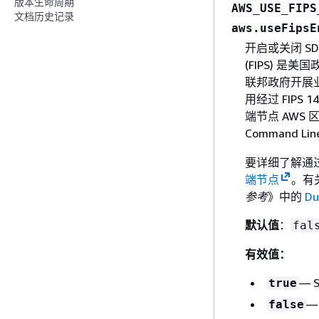
版本生命周期
AWS_USE_FIPS
文档历史记录
aws.useFipsE
开启或关闭 SD
(FIPS) 
联邦政府开展业务
用经过 FIPS
端节点 AWS
Command Li
要详细了解通过
端节点
。有
参考
》中的
Du
默认值
：
fal
有效值：
— 
true
—
false