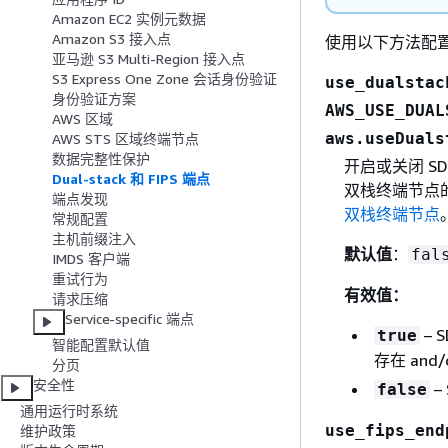
Amazon EC2 实例元数据
Amazon S3 接入点
使用以下方法配
亚马逊 S3 Multi-Region 接入点
S3 Express One Zone 会话身份验证
use_dualstac
身份验证方案
AWS_USE_DUAL
AWS 区域
aws.useDuals
AWS STS 区域终端节点
数据完整性保护
开启或关闭 SD
Dual-stack 和 FIPS 端点
双栈终端节点
端点发现
双栈终端节点
常规配置
主机前缀注入
默认值
：
fal
IMDS 客户端
重试行为
有效值：
请求压缩
Service-specific 端点
–
true
智能配置默认值
存在 and
分页
安全性
–
false
通用运行时系统
use_fips_end
维护政策