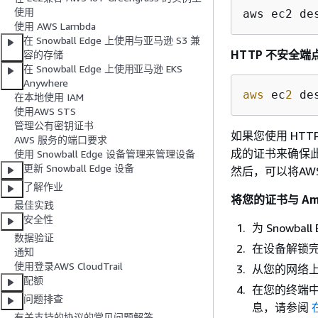
使用
aws ec2 de
使用 AWS Lambda
在 Snowball Edge 上使用与亚马逊 S3 兼
HTTP 不安全端
容的存储
在 Snowball Edge 上使用亚马逊 EKS
Anywhere
aws
 ec
2
 de
在本地使用 IAM
使用AWS STS
管理公有密钥证书
如果您使用 HTT
AWS 服务的端口要求
成的证书来确保
使用 Snowball Edge 设备管理来管理设备
更新 Snowball Edge 设备
然后，可以将AW
了解作业
将您的证书与 Amaz
最佳实践
安全性
为 Snowb
数据验证
在设备解锁完
通知
使用登录AWS CloudTrail
从您的网络上的
配额
在您的终端
问题排查
息，请参阅
有关支持的协议的常见问题解答