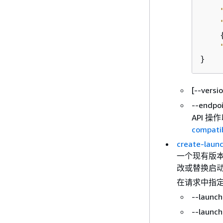
}   
[--versi
--endpo
API 
compat
create-laun
一个现有版
改或替换启动
在请求中指定
--launc
--launc