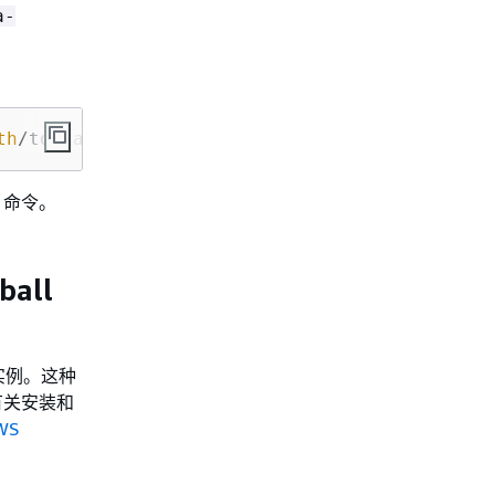
a-
th
/to/ca-bundle.pem
 命令。
ball
计算实例。这种
。有关安装和
WS