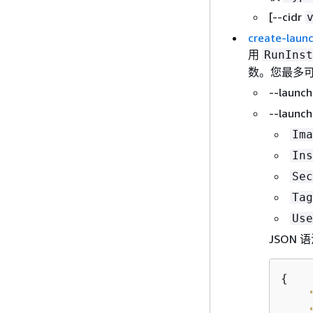
[--cidr
create-laun
用
RunInst
数。您最多可
--launc
--launc
Ima
Ins
Sec
Tag
Use
JSON 
{