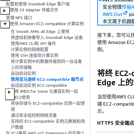
配置和使用 Snowball Edge 客户端
安全物理
传输
使用 S3 Adapter 传输文件
AWS Out
po
管理 NFS 接口
本文属于机器
使用 Amazon EC2-compatible 计算实例
在 Snowb AMIs all Edge 上使用
接下来，您可以找到
将虚拟机映像导入 Snowball Edge 设备
使用 Amazon E
使用AWS CLI和 API 操作
例。
计算实例的网络配置
使用 SSH 连接到计算实例
将计算实例中的数据传输到同一台设备
上的存储桶
将终 EC2-
自动启动实例
使用亚马逊终 EC2-compatible 端节点
Edge 上
自动启动实例 EC2-compatible
将 IMDS for Snow 与兼容实例一起
当您使用AWS CL
EC2使用
将块存储与 EC2-compatible 实例一起使
端 EC2-comp
用
示。
通过安全组控制网络流量
支持的 EC2-compatible 实例元数据和用
HTTPS 安全端点
户数据
在 EC2兼容 AWS IoT Greengrass 的实例上