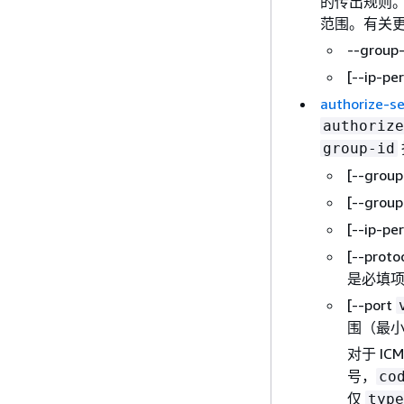
的传出规则。
范围。有关
--group
[--ip-pe
authorize-se
authorize
group-id
[--grou
[--grou
[--ip-pe
[--proto
是必填项
[--port
围（最小
对于 I
号，
co
仅
type