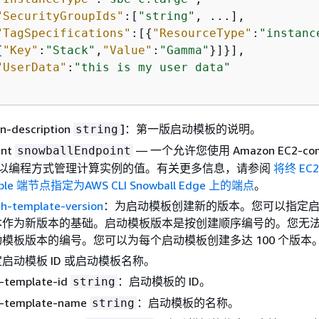
"SecurityGroupIds"
:[
"string"
, ...],

"TagSpecifications"
:[
{
"ResourceType"
:
"instanc
{
"Key"
:
"Stack"
,
"Value"
:
"Gamma"
}]}],

"UserData"
:
"this is my user data"
                             
on-description
]：第一版启动模板的说明。
string
int
— 一个允许您使用 Amazon EC2-comp
snowballEndpoint
操作以编程方式管理计算实例的值。有关更多信息，请参阅
将终 EC2
ible 端节点指定为AWS CLI Snowball Edge 上的端点
。
ch-template-version
：为启动模板创建新的版本。您可以指定
本作为新版本的基础。启动模板版本是按创建顺序编号的。您无
模板版本的编号。您可以为每个启动模板创建多达 100 个版本
启动模板 ID 或启动模板名称。
h-template-id
：启动模板的 ID。
string
h-template-name
：启动模板的名称。
string