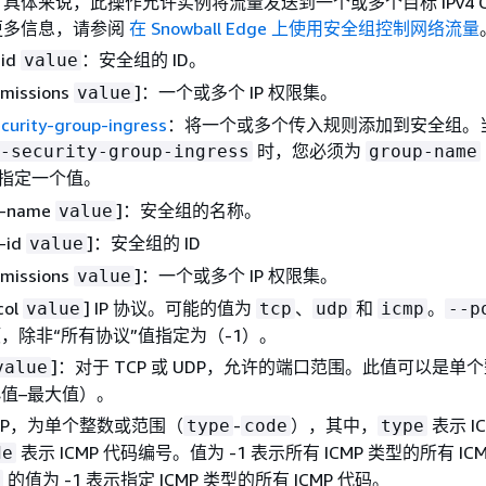
具体来说，此操作允许实例将流量发送到一个或多个目标 IPv4 CI
更多信息，请参阅
在 Snowball Edge 上使用安全组控制网络流量
-id
：安全组的 ID。
value
rmissions
]：一个或多个 IP 权限集。
value
curity-group-ingress
：将一个或多个传入规则添加到安全组。
时，您必须为
-security-group-ingress
group-name
指定一个值。
p-name
]：安全组的名称。
value
p-id
]：安全组的 ID
value
rmissions
]：一个或多个 IP 权限集。
value
col
] IP 协议。可能的值为
、
和
。
value
tcp
udp
icmp
--p
，除非“所有协议”值指定为（-1）。
]：对于 TCP 或 UDP，允许的端口范围。此值可以是单
value
值–最大值）。
CMP，为单个整数或范围（
-
），其中，
表示 I
type
code
type
表示 ICMP 代码编号。值为 -1 表示所有 ICMP 类型的所有 IC
de
的值为 -1 表示指定 ICMP 类型的所有 ICMP 代码。