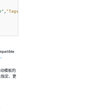
e"
,
"Tags"
:[
{
"Key"
:
"Name"
,
"Value"
:
"Test"
},

atible
-
启动模板的
法指定、更
。