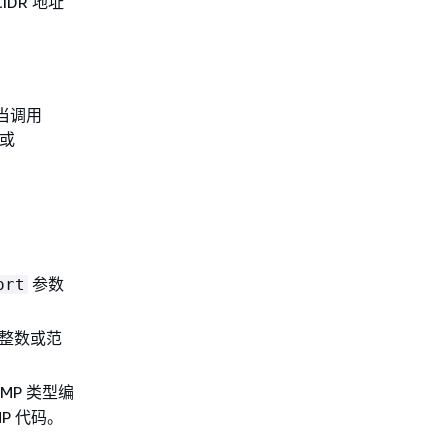
DR 地址
。
当调用
或
参数
ort
个整数或范
CMP 类型编
MP 代码。