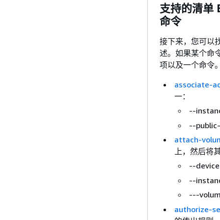
支持的清单 EC2
命令
接下来，您可以找到 
述。如果某个命
项以及一个命令
associate-a
一：
--inst
--pub
attach-volu
上，然后将
--devic
--inst
---volu
authorize-s