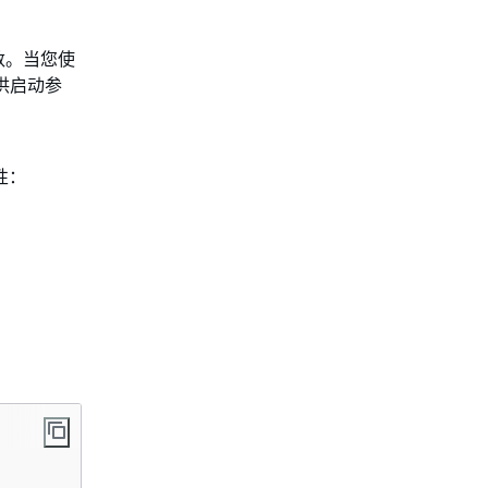
数。当您使
供启动参
性：