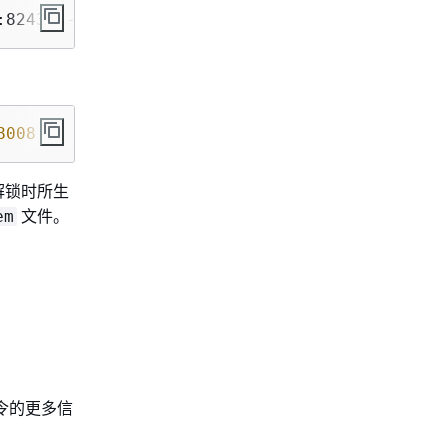
:8243 --ca-bundle 
path/to/certificate
8008
在解锁时所生
文件。
em
令的更多信