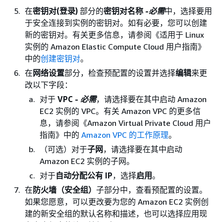
在
密钥对(登录)
部分的
密钥对名称 -
必需
中，选择要用
于安全连接到实例的密钥对。如有必要，您可以创建
新的密钥对。有关更多信息，请参阅《适用于 Linux
实例的 Amazon Elastic Compute Cloud 用户指南》
中的
创建密钥对
。
在
网络设置
部分，检查预配置的设置并选择
编辑
来更
改以下字段：
对于
VPC -
必需
，请选择要在其中启动 Amazon
EC2 实例的 VPC。有关 Amazon VPC 的更多信
息，请参阅
《Amazon Virtual Private Cloud 用户
指南》中的
Amazon VPC 的工作原理
。
（可选）对于
子网
，请选择要在其中启动
Amazon EC2 实例的子网。
对于
自动分配公有 IP
，选择
启用
。
在
防火墙（安全组）
子部分中，查看预配置的设置。
如果您愿意，可以更改要为您的 Amazon EC2 实例创
建的新安全组的默认名称和描述，也可以选择应用现