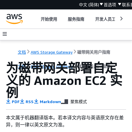
中文 (简体)
首选项
联系
开始使用
服务指南
开发人员工具
文档
AWS Storage Gateway
磁带网关用户指南
为磁带网关部署自定
文档
AWS Storage Gateway
磁带网关用户指南
义的 Amazon EC2 实
例
PDF
RSS
Markdown
聚焦模式
本文属于机器翻译版本。若本译文内容与英语原文存在差
异，则一律以英文原文为准。