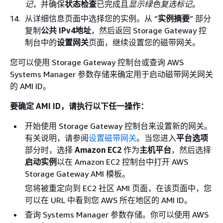
记
，并确保
状态检查
已完成且
显示绿色复选标记
。
从详细信息页面中选择您的实例。从 “
实例摘要
” 部分
复制
公共 IPv4地址
，然后返回 Storage Gateway 控
制台中的
设置网关
页面，继续设置您的
磁带网关
。
您可以使用 Storage Gateway 控制台或查询 AWS
Systems Manager 参数存储来确定用于启动
磁带网关
网关
的 AMI ID。
要确定 AMI ID，请执行以下任一操作：
开始使用 Storage Gateway 控制台来设置新的网关。
有关说明，请参阅
设置磁带网关
。当您进入
平台选项
部分时，选择
Amazon EC2
作为
主机平台
，然后选择
启动实例
以在 Amazon EC2 控制台中打开 AWS
Storage Gateway AMI 模板。
您将被重定向到 EC2 社区 AMI 页面，在该页面中，您
可以在 URL 中看到您 AWS 所在地区的 AMI ID。
查询 Systems Manager 参数存储。你可以使用 AWS