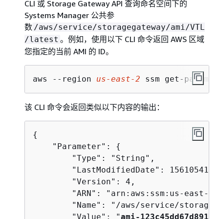
CLI 或 Storage Gateway API 查询命名空间下的
Systems Manager 公共参
数
/aws/service/storagegateway/ami/VTL
。例如，使用以下 CLI 命令返回 AWS 区域
/latest
您指定的当前 AMI 的 ID。
aws --region 
us-east-2
 ssm get-paramet
该 CLI 命令会返回类似以下内容的输出：
{
    "Parameter": 
{
        "Type": "String",

        "LastModifiedDate": 1561054105
        "Version": 4,

        "ARN": "arn:aws:ssm:us-east-2:
        "Name": "/aws/service/storageg
        "Value": "
ami-123c45dd67d89100