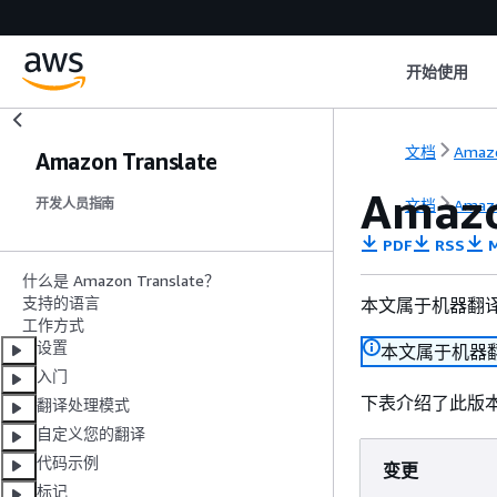
开始使用
文档
Amazo
Amazon Translate
Amaz
文档
Amazo
开发人员指南
PDF
RSS
M
什么是 Amazon Translate？
支持的语言
本文属于机器翻
工作方式
设置
本文属于机器
入门
下表介绍了此版本的 
翻译处理模式
自定义您的翻译
代码示例
变更
标记