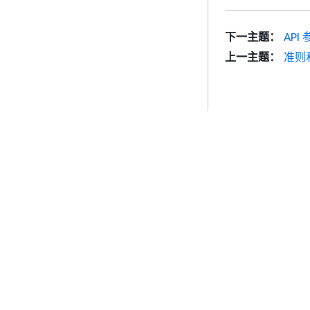
实时翻译的输
小增加
下一主题：
API
上一主题：
准则
支持批处理模
的嵌套输入文
入门
服务指南
AWS 实践经验教程
选择生成式人工智
AWS 解决方案库
AWS 服务指南
AWS 决策指南
GitHub 上的 AWS
支持批处理模
的自动语言检
隐私
网站条款
Cookie 首选项
© 2026, Amazon Web Serv