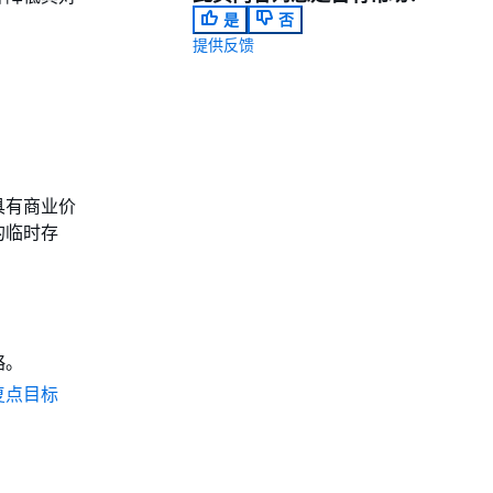
是
否
提供反馈
具有商业价
的临时存
略。
复点目标