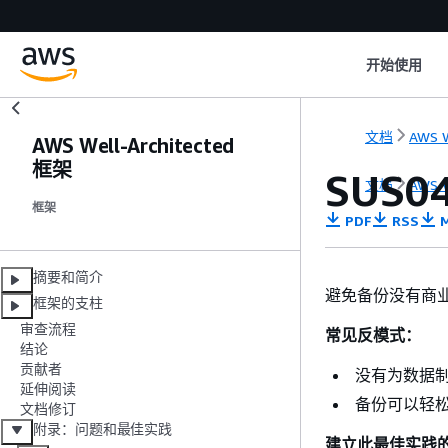
开始使用
文档
AWS W
AWS Well-Architected
框架
SUS
文档
AWS W
框架
PDF
RSS
M
摘要和简介
避免备份没有商
框架的支柱
审查流程
常见反模式：
结论
贡献者
没有为数据
延伸阅读
备份可以轻
文档修订
附录：问题和最佳实践
建立此最佳实践