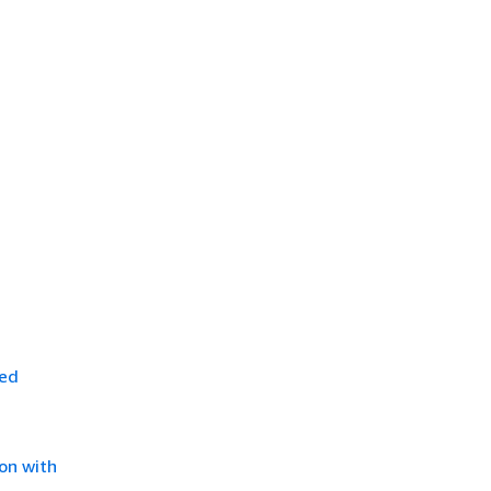
sed
on with