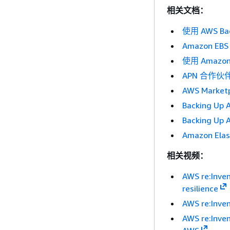
相关文档：
使用 AWS B
Amazon EB
使用 Amazon 
APN 合作
AWS Mark
Backing Up 
Backing Up 
Amazon Ela
相关视频：
AWS re:Inven
resilience
AWS re:Inve
AWS re:Inven