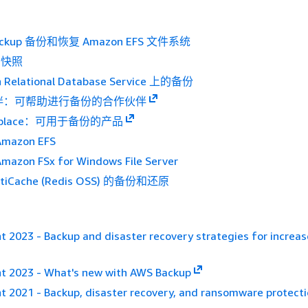
ackup 备份和恢复 Amazon EFS 文件系统
S 快照
Relational Database Service 上的备份
伙伴：可帮助进行备份的合作伙伴
etplace：可用于备份的产品
Amazon EFS
Amazon FSx for Windows File Server
stiCache (Redis OSS) 的备份和还原
t 2023 - Backup and disaster recovery strategies for increa
nt 2023 - What's new with AWS Backup
t 2021 - Backup, disaster recovery, and ransomware protecti