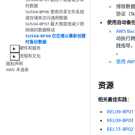
的数据
排除数
SUS04-BP06 使用共享文件系统
协议（S
或存储来访问通用数据
使用自动备
SUS04-BP07 最大限度地减少跨
网络的数据移动
AWS Bac
SUS04-BP08 仅在难以重新创建
动执行跨
时备份数据
践指导
硬件和服务
。
流程和文化
使用 AW
版权声明
AWS 术语表
资源
相关最佳实践：
REL09-
REL09-BP
REL13-B