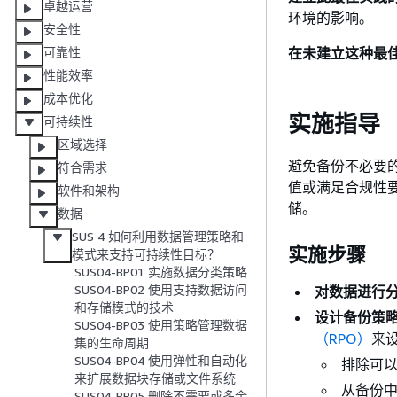
卓越运营
环境的影响。
安全性
在未建立这种最
可靠性
性能效率
成本优化
实施指导
可持续性
区域选择
避免备份不必要
符合需求
值或满足合规性
软件和架构
储。
数据
SUS 4 如何利用数据管理策略和
实施步骤
模式来支持可持续性目标？
SUS04-BP01 实施数据分类策略
SUS04-BP02 使用支持数据访问
对数据进行
和存储模式的技术
设计备份策
SUS04-BP03 使用策略管理数据
（RPO）
来
集的生命周期
SUS04-BP04 使用弹性和自动化
排除可
来扩展数据块存储或文件系统
从备份
SUS04-BP05 删除不需要或多余