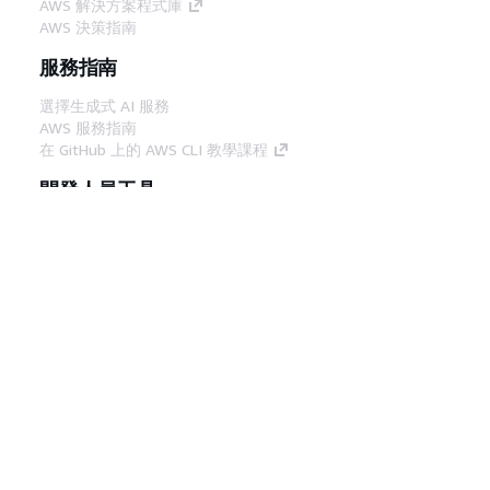
AWS 解決方案程式庫
AWS 決策指南
服務指南
選擇生成式 AI 服務
AWS 服務指南
在 GitHub 上的 AWS CLI 教學課程
開發人員工具
AWS 程式碼範例庫
AWS CLI
AWS 建構家中心
AWS 開發人員工具部落格
實用的連結
下載 AWS 文件 MCP 伺服器
登入 AWS Console
AWS re:Post
隱私權
網站條款
Cookie 偏好設定
©