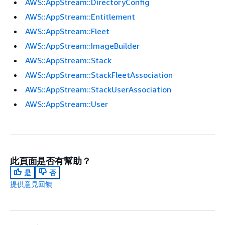
AWS::AppStream::DirectoryConfig
AWS::AppStream::Entitlement
AWS::AppStream::Fleet
AWS::AppStream::ImageBuilder
AWS::AppStream::Stack
AWS::AppStream::StackFleetAssociation
AWS::AppStream::StackUserAssociation
AWS::AppStream::User
此頁面是否有幫助？
是
否
提供意見回饋