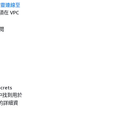
精靈連線至
在 VPC
參閱
rets
中找到用於
碼的詳細資