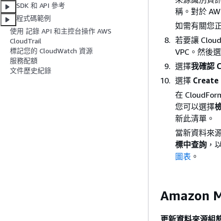
SDK 和 API 參考
稱。對於 A
程式碼範例
如需有關您
使用 記錄 API 和主控台操作 AWS
若要讓 Clo
CloudTrail
標記您的 CloudWatch 資源
VPC。然後
服務配額
選擇
我確認 C
文件歷史紀錄
選擇
Creat
在 Cloud
您可以選擇
檢
新此清單。
當新資料來
標中查詢
，
圖表
。
Amazon M
更新資料來源組