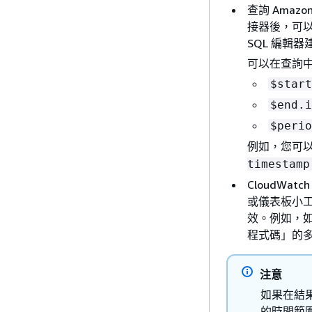
查詢 Amazo
接器後，可
SQL 編輯器
可以在查詢
$start
$end.i
$perio
例如，您可
timestamp
CloudW
或儀表板小
效。例如，
程式碼」的多
注意
如果在結
的時間範圍