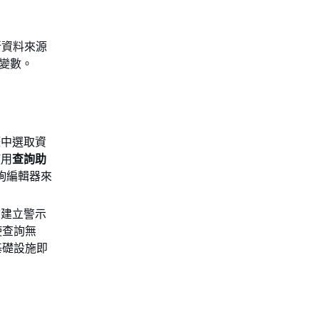
請更新資料來源
變數。
籤中選取資
使用
查詢助
查詢編輯器來
詢建立警示
使查詢無
基礎設施即