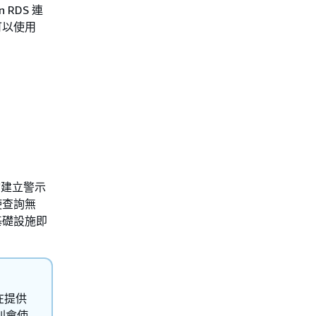
RDS 連
可以使用
詢建立警示
使查詢無
基礎設施即
在提供
則會使