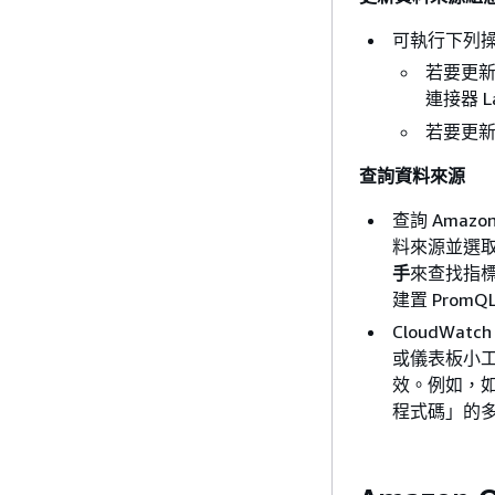
可執行下列
若要更新 A
連接器 L
若要更新
查詢資料來源
查詢 Amazon 
料來源並選取 Am
手
來查找指標
建置 PromQ
CloudW
或儀表板小
效。例如，
程式碼」的多