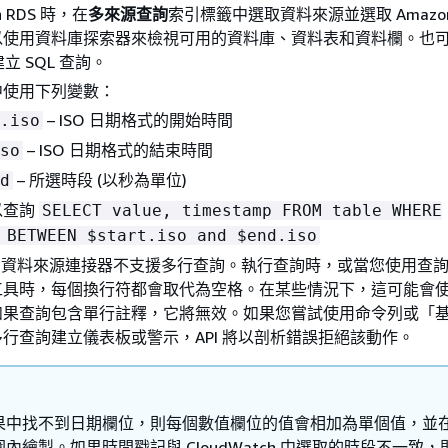
n RDS 時，在
多來源查詢
索引標籤中選取資料來源並選取 Amazon 
以使用資料庫探索器來檢視可用的資料庫、資料表和資料欄。也
建立 SQL 查詢。
中使用下列變數：
– ISO 日期格式的開始時間
.iso
– ISO 日期格式的結束時間
so
– 所選時段 (以秒為單位)
d
以查詢
SELECT value, timestamp FROM table WHERE
 BETWEEN $start.iso and $end.iso
atch 資料來源連接器不支援多行查詢。執行查詢時，或當您使用查
工具時，每個換行符都會取代為空格。在某些情況下，這可能會
如果查詢包含單行註釋，它將無效。如果您嘗試使用命令列或「
行查詢建立儀表板或警示，API 將以剖析錯誤拒絕該動作。
果中找不到日期欄位，則每個數值欄位的值會相加為單個值，並
內繪製。如果時間戳記與 CloudWatch 中選取的時段不一致，