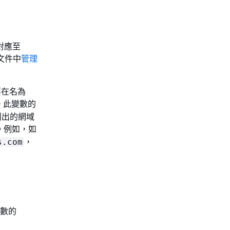
色對應至
 文件中
管理
需要在名為
數。此變數的
中列出的網域
。例如，如
，
s.com
函數的