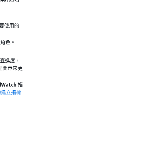
要使用的
行角色。
檢查進度，
理圖示來更
dWatch 指
源建立指標