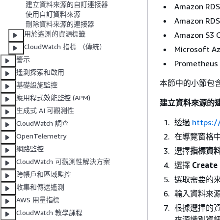
建立資料來源的自訂連接器
Amazon RDS
使用自訂資料來源
Amazon RDS
刪除資料來源的連接器
用於遙測的資源標籤
Amazon S3
CloudWatch 指標 （傳統）
Microsoft A
警示
Prometheus
遙測探索和啟用
本節中的小節包
基礎設施監控
應用程式效能監控 (APM)
建立資料來源的
生成式 AI 可觀測性
透過
https:
CloudWatch 調查
在導覽窗格
OpenTelemetry
網路監控
選擇
指標資
CloudWatch 可觀測性解決方案
選擇
Creat
跨帳戶和區域監控
選取需要的
收集和傳送遙測
輸入資料來
AWS 用量指標
根據選擇的
CloudWatch 教學課程
來源識別資訊，