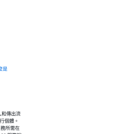
麼是
入和傳出流
執行個體。
任務所需在