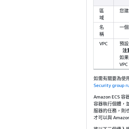
區
您建
域
名
一個
稱
VPC
預設
注
如果
VP
如需有關要為使
Security group r
Amazon EC
容器執行個體，並
服器的任務，則也
才可以與 Ama