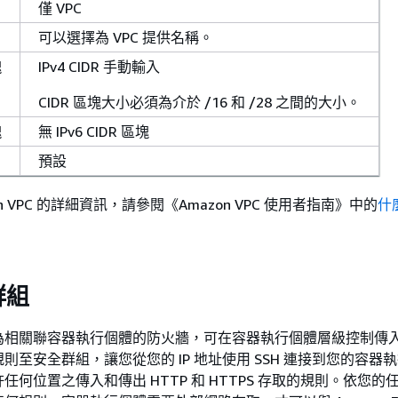
僅 VPC
可以選擇為 VPC 提供名稱。
塊
IPv4 CIDR 手動輸入
CIDR 區塊大小必須為介於 /16 和 /28 之間的大小。
塊
無 IPv6 CIDR 區塊
預設
n VPC 的詳細資訊，請參閱《Amazon VPC 使用者指南》
中的
什
。
群組
為相關聯容器執行個體的防火牆，可在容器執行個體層級控制傳
則至安全群組，讓您從您的 IP 地址使用 SSH 連接到您的容器
任何位置之傳入和傳出 HTTP 和 HTTPS 存取的規則。依您的