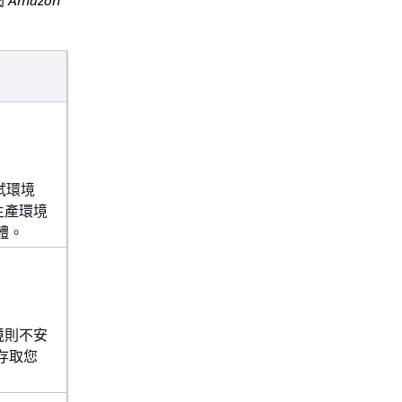
閱
Amazon
測試環境
生產環境
體。
境則不安
存取您