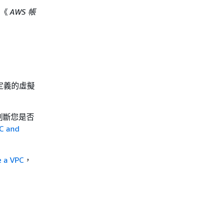
閱《
AWS 帳
動至您定義的虛擬
判斷您是否
PC and
e a VPC
，