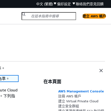
中文 (繁體)
偏好設定
聯絡我們
意見回饋
建立 AWS 帳戶
準。
為準。
在本頁面
te Cloud
AWS Management Console
似。下列指
註冊 AWS 帳戶
建立 Virtual Private Cloud
建立安全群組
建立憑證來連線至 EC2 執行個