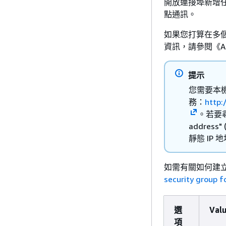
開放連接埠新增任
點通訊。
如果您打算在多
資訊，請參閱《Am
提示
您需要本機
務：
http:
。若要尋
addres
靜態 IP
如需有關如何建
security group 
選
Val
項