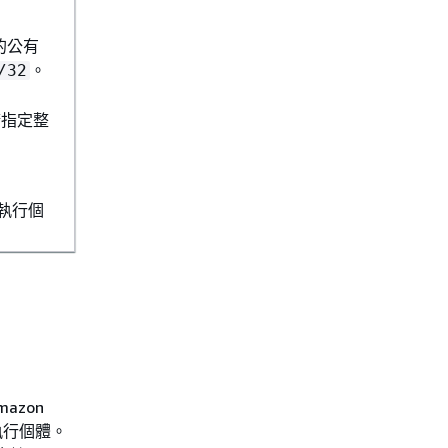
路的公有
。
/32
請指定整
您執行個
mazon
執行個體。