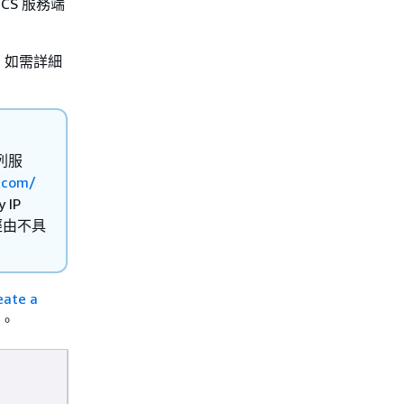
CS 服務端
。如需詳細
列服
.com/
IP
是經由不具
eate a
。