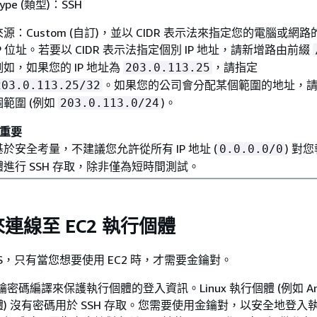
ype (類型)：SSH
來源：Custom (自訂)，並以 CIDR 表示法來指定您的電腦或網
IP 位址。若要以 CIDR 表示法指定個別 IP 地址，請新增路由前綴
例如，如果您的 IP 地址為
，請指定
203.0.113.25
。如果您的公司會分配某個範圍的地址，
203.0.113.25/32
個範圍 (例如
)。
203.0.113.0/24
重要
基於安全考量，不建議您允許從所有 IP 地址 (
) 對
0.0.0.0/0
體進行 SSH 存取，除非僅為短時間測試。
連線至 EC2 執行個體
 ECS，只有當您想要使用 EC2 時，才需要金鑰對。
金鑰密碼編譯來保護執行個體的登入資訊。
Linux 執行個體 (例如 A
個體) 沒有密碼用於 SSH 存取。您需要使用金鑰對，以安全地登入