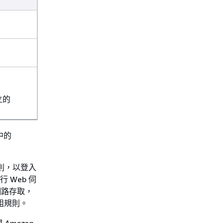
立的
中的
規則，以登入
 Web 伺
網路存取，
群組規則。