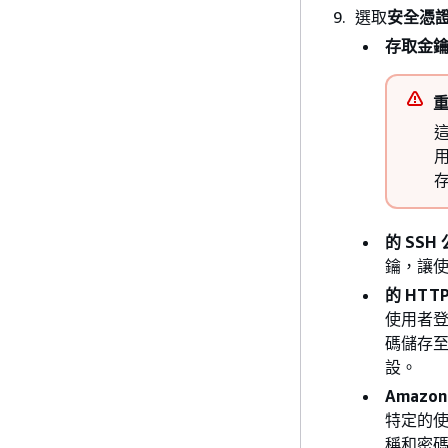
選取
安全憑
iam:
存取金
iam:
用
的 SSH
鑰，讓使用
的 HTTP
使用者登
碼儲存至
設。
Amazon
特定的使用
稱和密碼