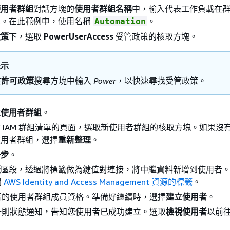
使用者群組
ListAttachedUserPolicies
對話方塊的
使用者群組名稱
中，輸入代表工作負載在
稱。在此範例中，使用名稱
。
Automation
ListGroupPolicies
政策
下，選取
PowerUserAccess
受管政策的核取方塊。
ListGroups
ListGroupsForUser
提示
ListInstanceProfilesForRole
在
許可政策
搜尋方塊中輸入
Power
，以快速尋找受管政策。
ListMFADevices
ListPolicies
立使用者群組
。
ListRoles
 IAM 群組清單的頁面，選取新使用者群組的核取方塊。如果沒
ListRoleTags
使用者群組，選擇
重新整理
。
ListSSHPublicKeys
一步
。
ListServiceSpecificCredentials
籤
區段，透過將標籤做為鍵值對連接，將中繼資料新增到使用者
ListSigningCertificates
閱
AWS Identity and Access Management 資源的標籤
。
ListUserPolicies
者的使用者群組成員資格。準備好繼續時，選擇
建立使用者
。
ListUserTags
一則狀態通知，告知您使用者已成功建立。選取
檢視使用者
以前
ListUsers