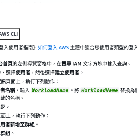
AttachGroupPolicy
CreateAccessKey
CreateGroup
CreateServiceSpecificCredential
AWS CLI
CreateUser
‬ 登入使用者指南》‭‬
如何登入 AWS‭‬
主題中適合您使用者類型的登
GetAccessKeyLastUsed
GetAccountPasswordPolicy
控台首頁
的左側導覽窗格中，在
搜尋 IAM
文字方塊中輸入查詢。
GetAccountSummary
中，選擇
使用者
，然後選擇
建立使用者
。
GetGroup
資訊
頁面上，執行下列動作：
GetLoginProfile
用者名稱
，輸入
。將
替換為
WorkloadName
WorkloadName
GetPolicy
負載的名稱。
GetRole
一步
。
GetUser
頁面上，執行下列動作：
ListAccessKeys
使用者新增至群組
。
ListAttachedGroupPolicies
立群組
。