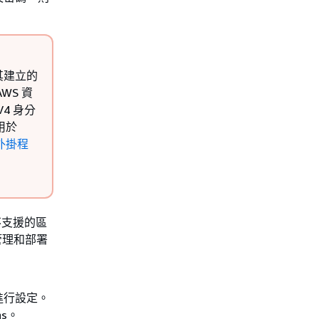
其建立的
WS 資
V4 身分
用於
 外掛程
不支援的區
建、管理和部署
進行設定。
ns。