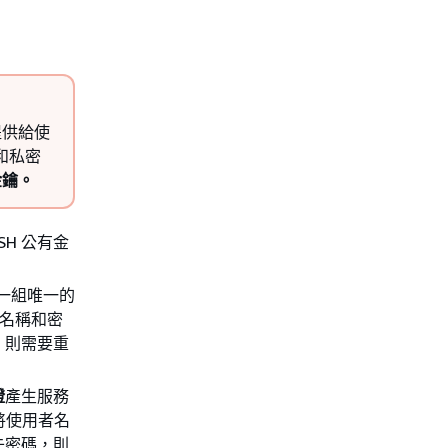
提供給使
 和私密
金鑰。
SH 公有金
一組唯一的
名稱和密
，則需要重
證
產生服務
將使用者名
失密碼，則