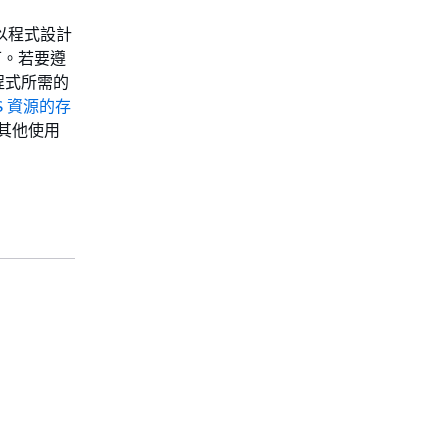
以程式設計
可。若要遵
程式所需的
S 資源的存
其他使用