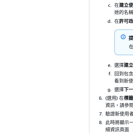
在
建立
iam:
途的名
iam:
在
許可
iam:
iam:
iam:
iam:
iam:
選擇
建
iam:
回到包含
iam:
看到新
iam:
選擇
下
iam:
(選用) 在
標
iam:
資訊，請參
iam:
驗證新使用
iam:
此時將顯示
細資訊頁面
iam: