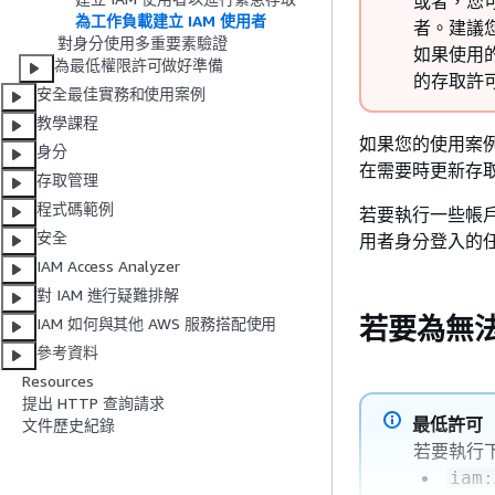
或者，您
為工作負載建立 IAM 使用者
者。建議您使
對身分使用多重要素驗證
如果使用的是
為最低權限許可做好準備
的存取許
安全最佳實務和使用案例
教學課程
如果您的使用案例
身分
在需要時更新存
存取管理
程式碼範例
若要執行一些帳
安全
用者身分登入的
IAM Access Analyzer
對 IAM 進行疑難排解
若要為無法
IAM 如何與其他 AWS 服務搭配使用
參考資料
Resources
提出 HTTP 查詢請求
最低許可
文件歷史紀錄
若要執行下
iam: