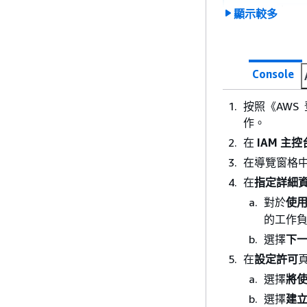
iam:
顯示較多
iam:
iam:
iam:
Console
iam:
按照《AWS ‭
iam:
作。
iam:
在
IAM 主
iam:
在導覽窗格
iam:
在
指定詳細
iam:
對於
使
iam:
的工作
iam:
選擇
下
iam:
在
設定許可
iam:
選擇
將
iam:
選擇
建