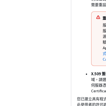
需要重
服
源
驗
A
式
C
X.509
域，請
伺服器憑
Certif
您已建立具有程
此使用者的許可政策授