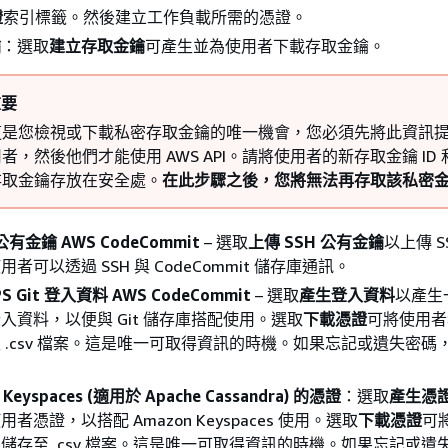
證
索引標籤。然後建立工作負載所需的憑證。
UploadSSHPublicKey
鑰
：選取
建立存取金鑰
可產生並為使用者下載存取金鑰。
UploadSigningCertificate
重要
這是您檢視或下載私密存取金鑰的唯一機會，您必須先將此資訊
者，然後他們才能使用 AWS API。請將使用者的新存取金鑰 ID
存取金鑰存放在安全處。
在此步驟之後，您將無法再存取該私密
 公有金鑰 AWS CodeCommit
– 選取
上傳 SSH 公有金鑰
以上傳 S
者可以透過 SSH 與 CodeCommit 儲存庫通訊。
S Git 登入資料 AWS CodeCommit
– 選取
產生登入資料
以產生
入資料，以便與 Git 儲存庫搭配使用。選取
下載憑證
可將使用者
 .csv 檔案。這是唯一可取得資訊的時機。如果忘記或遺失密碼
 Keyspaces (適用於 Apache Cassandra) 的憑證
：選取
產生憑
者憑證，以搭配 Amazon Keyspaces 使用。選取
下載憑證
可
儲存至 .csv 檔案。這是唯一可取得資訊的時機。如果忘記或遺