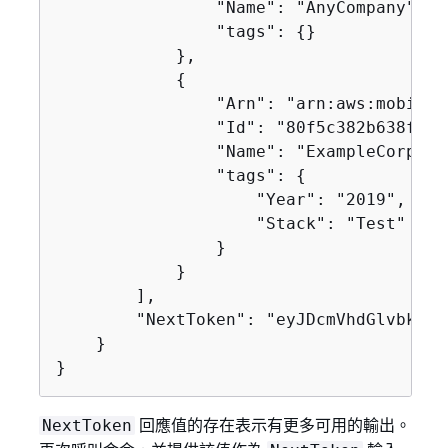
                "Name": "AnyCompany",

                "tags": 
{
}

            },

{
                "Arn": "arn:aws:mobilet
                "Id": "80f5c382b638ffe5
                "Name": "ExampleCorp_Tes
                "tags": 
{
                    "Year": "2019",

                    "Stack": "Test"

                }

            }

        ],

        "NextToken": "eyJDcmVhdGlvbkRhd
    }

}
回應值的存在表示有更多可用的輸出。
NextToken