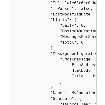
                "Id": "a1e63c6cc0eb43ed
                "IsPaused": false,

                "LastModifiedDate": "20
                "Limits": 
{
                    "Daily": 0,

                    "MaximumDuration": 6
                    "MessagesPerSecond":
                    "Total": 0

                },

                "MessageConfiguration":
                    "EmailMessage": 
{
                        "FromAddress": 
                        "HtmlBody": "<!
                        "Title": "Pinpoi
                    }

                },

                "Name": "MyCampaign2",

                "Schedule": 
{
                    "IsLocalTime": false