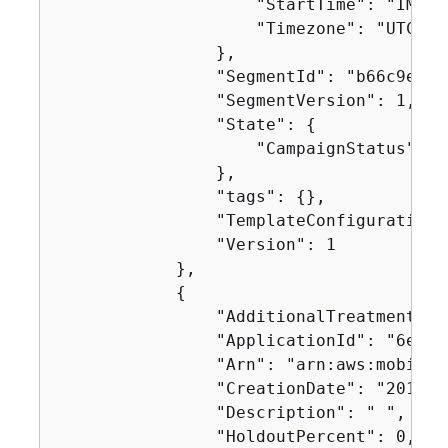
                    "StartTime": "IMMEDI
                    "Timezone": "UTC"

                },

                "SegmentId": "b66c9e42f
                "SegmentVersion": 1,

                "State": 
{
                    "CampaignStatus": "C
                },

                "tags": 
{
},

                "TemplateConfiguration"
                "Version": 1

            },

{
                "AdditionalTreatments": 
                "ApplicationId": "6e0b7
                "Arn": "arn:aws:mobilet
                "CreationDate": "2019-1
                "Description": " ",

                "HoldoutPercent": 0,
