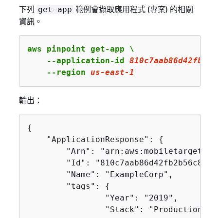
下列
範例會擷取應用程式 (專案) 的相關
get-app
資訊。
aws pinpoint get-app \

    --application-id 
810c7aab86d42fb2b5
    --region 
us
-east-
1
輸出：
{
    "ApplicationResponse": 
{
        "Arn": "arn:aws:mobiletargeting
        "Id": "810c7aab86d42fb2b56c8c966
        "Name": "ExampleCorp",

        "tags": 
{
                "Year": "2019",

                "Stack": "Production"
