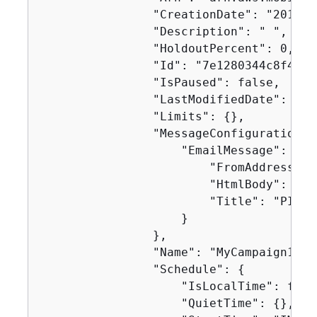
                "CreationDate": "2019-1
                "Description": " ",

                "HoldoutPercent": 0,

                "Id": "7e1280344c8f4a9a
                "IsPaused": false,

                "LastModifiedDate": "20
                "Limits": 
{
},

                "MessageConfiguration":
                    "EmailMessage": 
{
                        "FromAddress": 
                        "HtmlBody": "<!
                        "Title": "PInpo
                    }

                },

                "Name": "MyCampaign1",

                "Schedule": 
{
                    "IsLocalTime": false
                    "QuietTime": 
{
},
