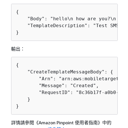
{
    "Body": "hello\n how are you?\n food
    "TemplateDescription": "Test SMS Tem
}
輸出：
{
    "CreateTemplateMessageBody": 
{
        "Arn": "arn:aws:mobiletargeting
        "Message": "Created",

        "RequestID": "8c36b17f-a0b0-400
    }

}
詳情請參閱《Amazon Pinpoint 使用者指南》
中的