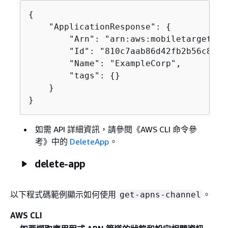
{
    "ApplicationResponse": 
{
        "Arn": "arn:aws:mobiletargeting
        "Id": "810c7aab86d42fb2b56c8c966
        "Name": "ExampleCorp",

        "tags": 
{
}

    }

}
如需 API 詳細資訊，請參閱《AWS CLI 命令參
考》
中的
DeleteApp
。
delete-app
以下程式碼範例顯示如何使用
。
get-apns-channel
AWS CLI