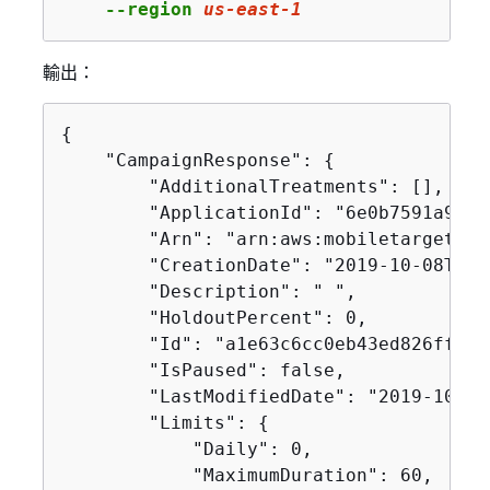
    --region 
us
-east-
1
輸出：
{
    "CampaignResponse": 
{
        "AdditionalTreatments": [],

        "ApplicationId": "6e0b7591a9084
        "Arn": "arn:aws:mobiletargeting
        "CreationDate": "2019-10-08T18:
        "Description": " ",

        "HoldoutPercent": 0,

        "Id": "a1e63c6cc0eb43ed826ffcc3c
        "IsPaused": false,

        "LastModifiedDate": "2019-10-08
        "Limits": 
{
            "Daily": 0,

            "MaximumDuration": 60,
