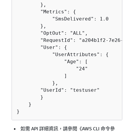
        },

        "Metrics": 
{
            "SmsDelivered": 1.0

        },

        "OptOut": "ALL",

        "RequestId": "a204b1f2-7e26-48a
        "User": 
{
            "UserAttributes": 
{
                "Age": [

                    "24"

                ]

            },

        "UserId": "testuser"

        }

    }

}
如需 API 詳細資訊，請參閱《AWS CLI 命令參