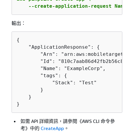
    --create-application-request Name=E
輸出：
{
    "ApplicationResponse": 
{
        "Arn": "arn:aws:mobiletargeting
        "Id": "810c7aab86d42fb2b56c8c966
        "Name": "ExampleCorp",

        "tags": 
{
            "Stack": "Test"

        }

    }

}
如需 API 詳細資訊，請參閱《AWS CLI 命令參
考》
中的
CreateApp
。