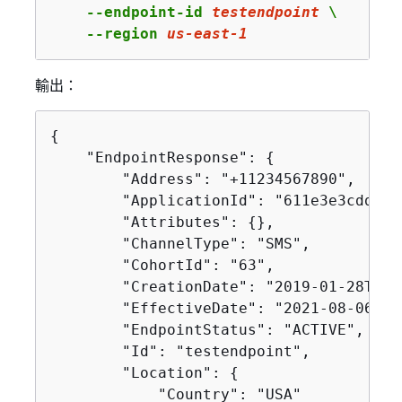
    --endpoint-id 
testendpoint
 \

    --region 
us
-east-
1
輸出：
{
    "EndpointResponse": 
{
        "Address": "+11234567890",

        "ApplicationId": "611e3e3cdd474
        "Attributes": 
{
},

        "ChannelType": "SMS",

        "CohortId": "63",

        "CreationDate": "2019-01-28T23:
        "EffectiveDate": "2021-08-06T00
        "EndpointStatus": "ACTIVE",

        "Id": "testendpoint",

        "Location": 
{
            "Country": "USA"
