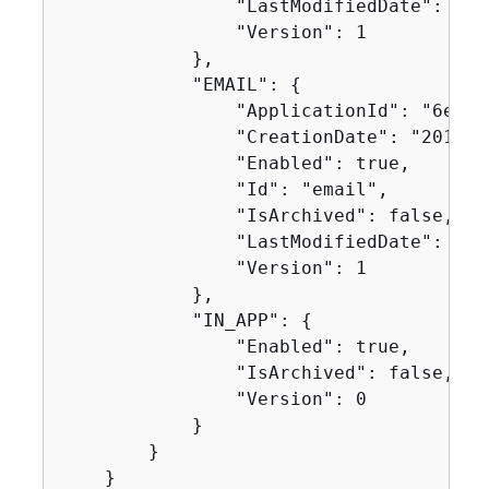
                "LastModifiedDate": "20
                "Version": 1

            },

            "EMAIL": 
{
                "ApplicationId": "6e0b7
                "CreationDate": "2019-1
                "Enabled": true,

                "Id": "email",

                "IsArchived": false,

                "LastModifiedDate": "20
                "Version": 1

            },

            "IN_APP": 
{
                "Enabled": true,

                "IsArchived": false,

                "Version": 0

            }

        }

    }
