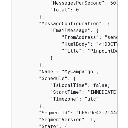
            "MessagesPerSecond": 50,

            "Total": 0

        },

        "MessageConfiguration": 
{
            "EmailMessage": 
{
                "FromAddress": "sender@
                "HtmlBody": "<!DOCTYPE 
                "Title": "PinpointDemo"

            }

        },

        "Name": "MyCampaign",

        "Schedule": 
{
            "IsLocalTime": false,

            "StartTime": "IMMEDIATE",

            "Timezone": "utc"

        },

        "SegmentId": "b66c9e42f71444b2a
        "SegmentVersion": 1,

        "State": 
{