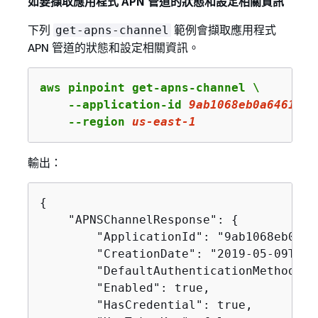
如要擷取應用程式 APN 管道的狀態和設定相關資訊
下列
範例會擷取應用程式
get-apns-channel
APN 管道的狀態和設定相關資訊。
aws pinpoint get-apns-channel \

    --application-id 
9ab1068eb0a6461c86
    --region 
us
-east-
1
輸出：
{
    "APNSChannelResponse": 
{
        "ApplicationId": "9ab1068eb0a64
        "CreationDate": "2019-05-09T21:
        "DefaultAuthenticationMethod": 
        "Enabled": true,

        "HasCredential": true,
