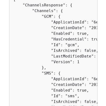
    "ChannelsResponse": 
{
        "Channels": 
{
            "GCM": 
{
                "ApplicationId": "6e0b7
                "CreationDate": "2019-1
                "Enabled": true,

                "HasCredential": true,

                "Id": "gcm",

                "IsArchived": false,

                "LastModifiedDate": "20
                "Version": 1

            },

            "SMS": 
{
                "ApplicationId": "6e0b7
                "CreationDate": "2019-1
                "Enabled": true,

                "Id": "sms",

                "IsArchived": false,
