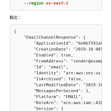
    --region 
us
-east-
1
輸出：
{
    "EmailChannelResponse": 
{
        "ApplicationId": "6e0b7591a9084
        "CreationDate": "2019-10-08T18:
        "Enabled": true,

        "FromAddress": "sender@example.c
        "Id": "email",

        "Identity": "arn:aws:ses:us-eas
        "IsArchived": false,

        "LastModifiedDate": "2019-10-08
        "MessagesPerSecond": 1,

        "Platform": "EMAIL",

        "RoleArn": "arn:aws:iam::AIDACK
        "Version": 1
