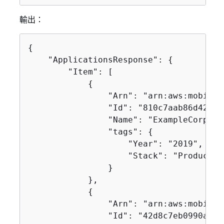
輸出：
{
    "ApplicationsResponse": 
{
        "Item": [

{
                "Arn": "arn:aws:mobilet
                "Id": "810c7aab86d42fb2
                "Name": "ExampleCorp",

                "tags": 
{
                    "Year": "2019",

                    "Stack": "Production
                }

            },

{
                "Arn": "arn:aws:mobilet
                "Id": "42d8c7eb0990a57b