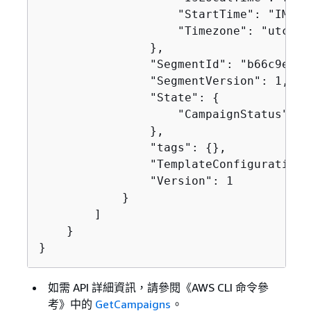
                    "StartTime": "IMMEDI
                    "Timezone": "utc"

                },

                "SegmentId": "b66c9e42f
                "SegmentVersion": 1,

                "State": 
{
                    "CampaignStatus": "C
                },

                "tags": 
{
},

                "TemplateConfiguration"
                "Version": 1

            }

        ]

    }

}
如需 API 詳細資訊，請參閱《AWS CLI 命令參
考》
中的
GetCampaigns
。