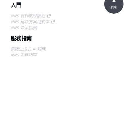
入門
頂端
AWS 實作教學課程
AWS 解決方案程式庫
AWS 決策指南
服務指南
選擇生成式 AI 服務
AWS 服務指南
在 GitHub 上的 AWS CLI 教學課程
開發人員工具
AWS 程式碼範例庫
AWS CLI
AWS 建構家中心
AWS 開發人員工具部落格
實用的連結
下載 AWS 文件 MCP 伺服器
登入 AWS Console