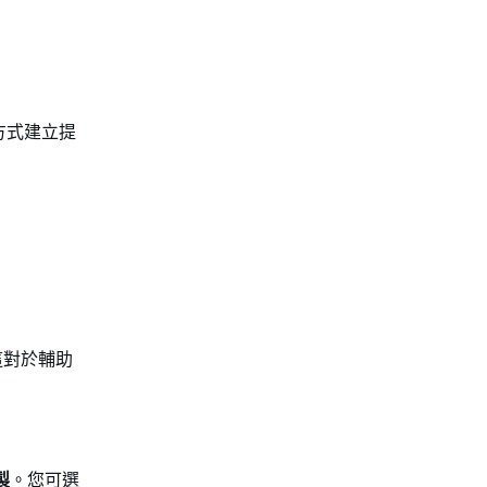
計方式建立提
這對於輔助
製
。您可選