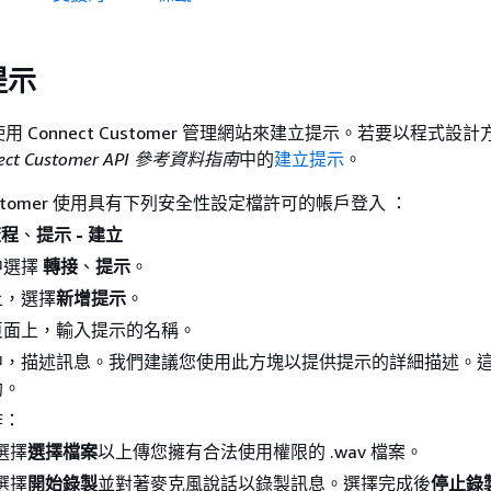
提示
 Connect Customer 管理網站來建立提示。若要以程式設
ect Customer API 參考資料指南
中的
建立提示
。
 Customer 使用具有下列安全性設定檔許可的帳戶登入 ：
流程
、
提示 - 建立
中選擇
轉接
、
提示
。
上，選擇
新增提示
。
頁面上，輸入提示的名稱。
中，描述訊息。我們建議您使用此方塊以提供提示的詳細描述。
助。
作：
選擇
選擇檔案
以上傳您擁有合法使用權限的 .wav 檔案。
選擇
開始錄製
並對著麥克風說話以錄製訊息。選擇完成後
停止錄