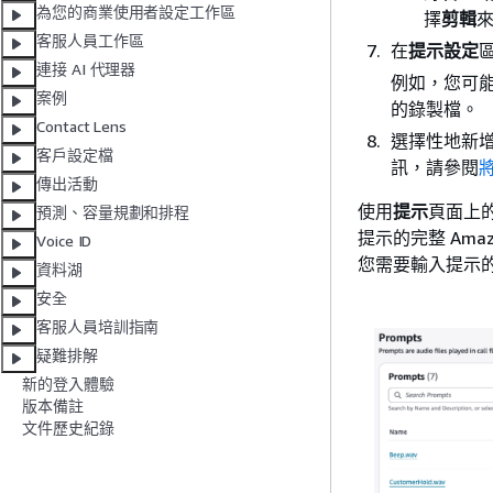
為您的商業使用者設定工作區
擇
剪輯
客服人員工作區
在
提示設定
連接 AI 代理器
例如，您可
案例
的錄製檔。
Contact Lens
選擇性地新
客戶設定檔
訊，請參閱
將
傳出活動
使用
提示
頁面上
預測、容量規劃和排程
提示的完整 Amazo
Voice ID
您需要輸入提示的
資料湖
安全
客服人員培訓指南
疑難排解
新的登入體驗
版本備註
文件歷史紀錄