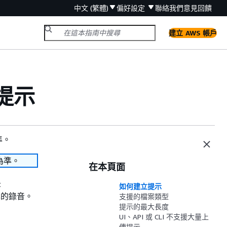
中文 (繁體)
偏好設定
聯絡我們
意見回饋
建立 AWS 帳戶
立提示
準。
為準。
在本頁面
t
如何建立提示
己的錄音。
支援的檔案類型
提示的最大長度
UI、API 或 CLI 不支援大量上
傳提示