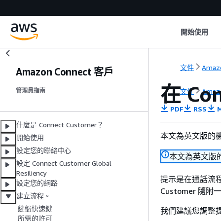
開始使用
文件
Amazo
Amazon Connect 客戶
在 Co
文件
Amazo
管理員指南
PDF
RSS
M
什麼是 Connect Customer？
本文為英文版的
開始使用
設定您的聯絡中心
本文為英文版
設定 Connect Customer Global
Resiliency
提示是在通話流程
設定您的網路
Customer
建立流程。
鍵盤快速鍵
我們建議您調整
所需的許可