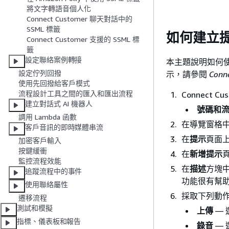
將文字轉語音個人化
Connect Customer 聊天對話中的
SSML 標籤
如何建立
Connect Customer 支援的 SSML 標
籤
設定聯絡案例轉接
本主題說明如何使用
設定佇列回撥
示，請參閱
Conn
使用先回撥給客戶模式
流程設計工具之間的匯入和匯出流程
Connect
建立對話式 AI 機器人
號碼和
調用 Lambda 函數
在導覽窗格
客戶音訊的即時媒體串流
在
提示
頁面
加密客戶輸入
按鍵緩衝
在
新增提示
監控流程效能
在
描述
方塊
追蹤流程中的事件
功能很有幫
使用聯絡屬性
採取下列動
遷移流程
測試和模擬
上傳
— 
指標、儀表板和報告
錄音
— 