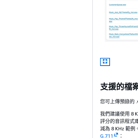
支援的檔
您可上傳預錄的 .
我們建議使用 8 K
評分的音訊程式庫，例
減為 8 KHz 
G.711
：