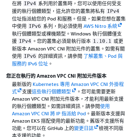
在將
系列用於叢集時，您可以使用任何受支
IPv4
援的執行個體類型，這允許您的叢集將私有
IPv4
位址指派給您的 Pod 和服務。但是，如果您想在叢集
中使用
系列，則必須使用
AWS Nitro 系統
IPv6
執行個體類型或裸機類型。Windows 執行個體僅支
援
。您的叢集必須是執行版本
或更
IPv4
1.10.1
新版本 Amazon VPC CNI 附加元件的叢集。如需有關
使用
的詳細資訊，請參閱
了解叢集、Pod 與
IPv6
服務的 IPv6 位址
。
您正在執行的 Amazon VPC CNI 附加元件版本
最新版的
Kubernetes 專用 Amazon VPC CNI 外掛程
式
支援
這些執行個體類型
。您可能需要更新
Amazon VPC CNI 附加元件版本，才能利用最新支援
的執行個體類型。如需詳細資訊，請參閱
使用
Amazon VPC CNI 將 IP 指派給 Pod
。最新版本支援與
Amazon EKS 搭配使用的最新功能。舊版不支援所有
功能。您可以在 GitHub 上的
變更日誌
檢視不同版
本支援的功能。