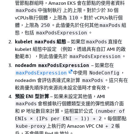
管節點群組時，Amazon EKS 會在節點的使用者資料
中強制執行 上的上限。對於少於 30 個
maxPods
vCPUs執行個體，上限為
。對於 vCPUs執行個
110
體，上限為
。此值優先於任何其他
組
250
maxPods
態，包括
。
maxPodsExpression
kubelet
組態
– 如果您
直接在
maxPods
maxPods
kubelet 組態中設定 （例如，透過具有自訂 AMI 的啟
動範本），則此值優先於
。
maxPodsExpression
nodeadm
– 如果您在
maxPodsExpression
中使用
，
maxPodsExpression
NodeConfig
nodeadm 會評估表達式來計算
。這只有在
maxPods
較高優先順序的來源尚未設定值時才會有效。
預設 ENI 型計算
– 如果未設定其他值，AMI
會根據執行個體類型支援的彈性網路介面
maxPods
和 IP 地址數目來計算。這相當於公式
(number of
。每個節點
ENIs × (IPs per ENI − 1)) + 2
上執行的 Amazon VPC CNI
帳
kube-proxy
+ 2
戶，不會使用 Pod IP 地址。