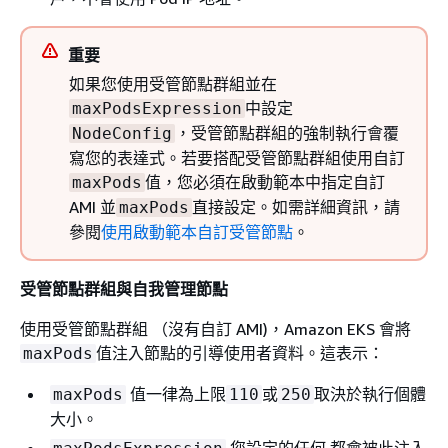
重要
如果您使用受管節點群組並在
中設定
maxPodsExpression
，受管節點群組的強制執行會覆
NodeConfig
寫您的表達式。若要搭配受管節點群組使用自訂
值，您必須在啟動範本中指定自訂
maxPods
AMI 並
直接設定。如需詳細資訊，請
maxPods
參閱
使用啟動範本自訂受管節點
。
受管節點群組與自我管理節點
使用受管節點群組 （沒有自訂 AMI)，Amazon EKS 會將
值注入節點的引導使用者資料。這表示：
maxPods
值一律為上限
或
取決於執行個體
maxPods
110
250
大小。
您設定的任何 都會被此注入