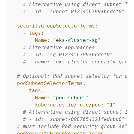
# Alternative using direct subnet ID
# - id: "subnet-0123456789abcdef0"
securityGroupSelectorTerms:
-
tags:
Name:
"eks-cluster-sg"
# Alternative approaches:
# - id: "sg-0123456789abcdef0"
# - name: "eks-cluster-security-group
# Optional: Pod subnet selector for adv
podSubnetSelectorTerms:
-
tags:
Name:
"pod-subnet"
kubernetes.io/role/pod:
"1"
# Alternative using direct subnet ID
# - id: "subnet-0987654321fedcba0"
# must include Pod security group selec
podSecurityGroupSelectorTerms: