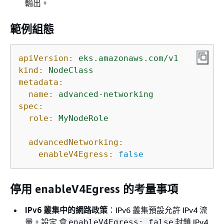
輸出。
範例組態
apiVersion:
eks.amazonaws.com/v1
kind:
NodeClass
metadata:
name:
advanced-networking
spec:
role:
MyNodeRole
advancedNetworking:
enableV4Egress:
false
停用 enableV4Egress 的考量事項
IPv6 叢集中的網路政策
：IPv6 叢集預設允許 IPv4 流
量。設定 會
封鎖 IPv4
enableV4Egress: false