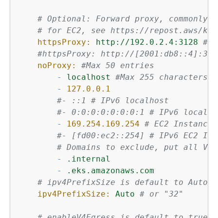
# Optional: Forward proxy, commonly r
# for EC2, see https://repost.aws/kno
httpsProxy:
http://192.0.2.4:3128
#co
#httpsProxy: http://[2001:db8::4]:312
noProxy:
#Max 50 entries
-
localhost
#Max 255 characters e
-
127.0
.0
.1
#- ::1 # IPv6 localhost
#- 0:0:0:0:0:0:0:1 # IPv6 localho
-
169.254
.169
.254
# EC2 Instance 
#- [fd00:ec2::254] # IPv6 EC2 Ins
# Domains to exclude, put all VPC
-
.internal
-
.eks.amazonaws.com
# ipv4PrefixSize is default to Auto w
ipv4PrefixSize:
Auto
# or "32"
# enableV4Egress is default to true. 