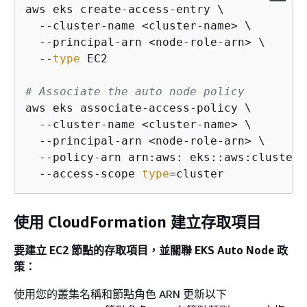
aws eks create-access-entry \

  --cluster-name <cluster-name> \

  --principal-arn <node-role-arn> \

  --
type
 EC2

# Associate the auto node policy
aws eks associate-access-policy \

  --cluster-name <cluster-name> \

  --principal-arn <node-role-arn> \

  --policy-arn arn:aws: eks::aws:cluster-
  --access-scope 
type
=cluster
使用 CloudFormation 建立存取項目
要建立 EC2 節點的存取項目，並關聯 EKS Auto Node 政
策：
使用您的叢集名稱和節點角色 ARN 更新以下