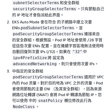
和安全群組
subnetSelectorTerms
。只有節點自己
securityGroupSelectorTerms
的 IP 地址才會指派給此界面。
EKS Auto Mode 會在符合 的子網路中建立次要
ENIs
，並
podSubnetSelectorTerms
連接來自
podSecurityGroupSelectorTerms
的安全群組。根據預設，Pod IP 地址會使用 /28 字首
從這些次要 ENIs 配置，並在連續字首區塊無法使用時
自動回復到次要 IPs (/32)。如果在
中
"32"
將 設定為
ipv4PrefixSize
，則只會使用次要 IPs。
advancedNetworking
中指定的安全群組
適用於 VPC
podSecurityGroupSelectorTerms
內的 Pod 流量。對於目的地為 VPC 之外的流量，Pod
會使用節點的主要 ENI （及其安全群組），因為來源
網路位址轉譯 (SNAT) 會將 Pod IP 轉譯為節點 IP。您
可以使用 中的
欄位修改此行為
snatPolicy
。
NodeClass