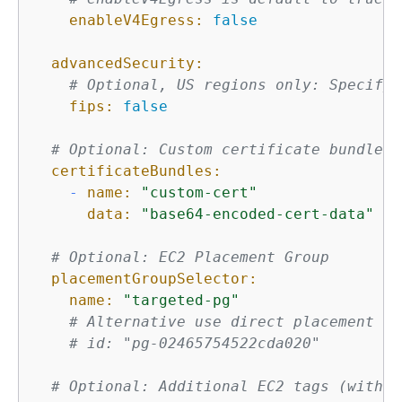
enableV4Egress:
false
advancedSecurity:
# Optional, US regions only: Specifyi
fips:
false
# Optional: Custom certificate bundles.
certificateBundles:
-
name:
"custom-cert"
data:
"base64-encoded-cert-data"
# Optional: EC2 Placement Group
placementGroupSelector:
name:
"targeted-pg"
# Alternative use direct placement gr
# id: "pg-02465754522cda020"
# Optional: Additional EC2 tags (with r