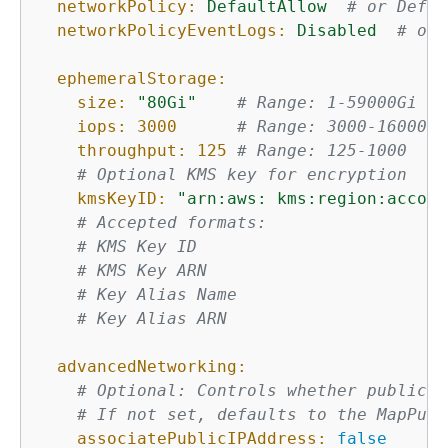
networkPolicy:
DefaultAllow
# or Defau
networkPolicyEventLogs:
Disabled
# or 
ephemeralStorage:
size:
"80Gi"
# Range: 1-59000Gi or
iops:
3000
# Range: 3000-16000
throughput:
125
# Range: 125-1000
# Optional KMS key for encryption
kmsKeyID:
"arn:aws: kms:region:accoun
# Accepted formats:
# KMS Key ID
# KMS Key ARN
# Key Alias Name
# Key Alias ARN
advancedNetworking:
# Optional: Controls whether public I
# If not set, defaults to the MapPubl
associatePublicIPAddress:
false