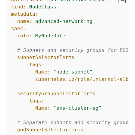
kind:
NodeClass
metadata:
name:
advanced-networking
spec:
role:
MyNodeRole
# Subnets and security groups for EC2 i
subnetSelectorTerms:
-
tags:
Name:
"node-subnet"
kubernetes.io/role/internal-elb:
securityGroupSelectorTerms:
-
tags:
Name:
"eks-cluster-sg"
# Separate subnets and security groups 
podSubnetSelectorTerms: