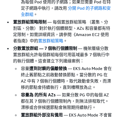
為每個 Pod 使用的子網路；如果您需要 Pod 在特
定子網路中執行，請改用
分開 Pod 的子網路和安
全群組
。
置放群組策略限制
— 每個置放群組策略 （叢集、分
割區、分散） 對於執行個體類型、AZs 和容量都有特
定限制。如需詳細資訊，請參閱《Amazon EC2 使用
者指南》中的
置放群組策略
。
分散置放群組 — 7 個執行個體限制
— 機架層級分散
置放群組允許每個群組每個可用區域最多 7 個執行中
的執行個體。這會建立下列邊緣案例：
容量
遭到封鎖的偏離替換
— EKS Auto Mode 會在
終止舊節點之前啟動替換節點。當分散的 PG 在
AZ 中有 7 個執行個體時，取代啟動會失敗，而漂
移的節點會持續執行，直到槽釋放為止。
容量為 的所有 AZs
— 如果分散 PG 中的每個 AZ
都在其 7 個執行個體限制內，則無法排程取代。
漂移或合併候選節點會無限期持續執行。
置放群組外部沒有備用
— EKS Auto Mode 不會嘗