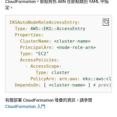
CloudFormation。節點角色 ARN 在節點類別 YAML 中指
定。
EKSAutoNodeRoleAccessEntry:
Type:
AWS::EKS::AccessEntry
Properties:
ClusterName:
<cluster-name>
PrincipalArn:
<node-role-arn>
Type:
"EC2"
AccessPolicies:
-
AccessScope:
Type:
cluster
PolicyArn: arn:aws:
eks::aws:clus
DependsOn:
 [ 
<cluster-name>
 ] 
# previou
有關部署 CloudFormation 堆疊的資訊，請參閱
CloudFormation 入門