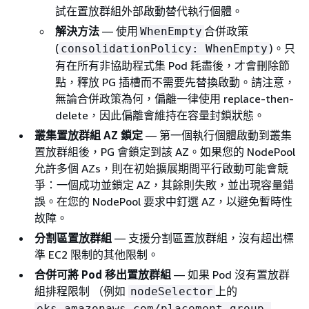
試在置放群組外部啟動替代執行個體。
解決方法
— 使用
合併政策
WhenEmpty
(
)。只
consolidationPolicy: WhenEmpty
有在所有非協助程式集 Pod 耗盡後，才會刪除節
點，釋放 PG 插槽而不需要先替換啟動。請注意，
無論合併政策為何，偏離一律使用 replace-then-
delete，因此偏離會維持在容量封鎖狀態。
叢集置放群組 AZ 鎖定
— 第一個執行個體啟動到叢集
置放群組後，PG 會鎖定到該 AZ。如果您的 NodePool
允許多個 AZs，則在初始擴展期間平行啟動可能會競
爭：一個成功並鎖定 AZ，其餘則失敗，並出現容量錯
誤。在您的 NodePool 要求中釘選 AZ，以避免暫時性
故障。
分割區置放群組
— 支援分割區置放群組，沒有超出標
準 EC2 限制的其他限制。
合併可將 Pod 移出置放群組
— 如果 Pod 沒有置放群
組排程限制 （例如
上的
nodeSelector
eks.amazonaws.com/placement-group-