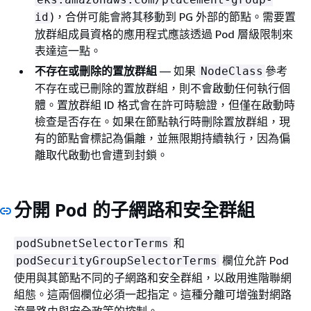
)，合併可能會將其移動到 PG 外部的節點。需要置
id
放群組成員資格的應用程式應該透過 Pod 層級限制來
表達這一點。
不存在或刪除的置放群組
— 如果
參考
NodeClass
不存在或已刪除的置放群組，則不會啟動任何執行個
體。置放群組 ID 格式會在許可時驗證，但僅在啟動時
檢查是否存在。如果在節點執行時刪除置放群組，現
有的節點會標記為偏離，並無限期持續執行，因為偏
離取代啟動也會遭到封鎖。
分開 Pod 的子網路和安全群組
和
podSubnetSelectorTerms
欄位允許 Pod
podSecurityGroupSelectorTerms
使用與其節點不同的子網路和安全群組，以啟用進階聯網
組態。這兩個欄位必須一起指定。這種分離可增強對網路
流量路由與安全政策的控制。