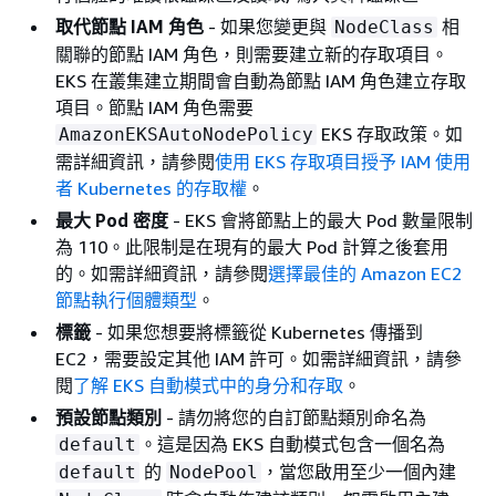
取代節點 IAM 角色
- 如果您變更與
相
NodeClass
關聯的節點 IAM 角色，則需要建立新的存取項目。
EKS 在叢集建立期間會自動為節點 IAM 角色建立存取
項目。節點 IAM 角色需要
EKS 存取政策。如
AmazonEKSAutoNodePolicy
需詳細資訊，請參閱
使用 EKS 存取項目授予 IAM 使用
者 Kubernetes 的存取權
。
最大 Pod 密度
- EKS 會將節點上的最大 Pod 數量限制
為 110。此限制是在現有的最大 Pod 計算之後套用
的。如需詳細資訊，請參閱
選擇最佳的 Amazon EC2
節點執行個體類型
。
標籤
- 如果您想要將標籤從 Kubernetes 傳播到
EC2，需要設定其他 IAM 許可。如需詳細資訊，請參
閱
了解 EKS 自動模式中的身分和存取
。
預設節點類別
- 請勿將您的自訂節點類別命名為
。這是因為 EKS 自動模式包含一個名為
default
的
，當您啟用至少一個內建
default
NodePool