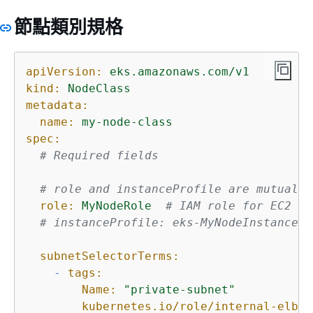
節點類別規格
apiVersion:
eks.amazonaws.com/v1
kind:
NodeClass
metadata:
name:
my-node-class
spec:
# Required fields
# role and instanceProfile are mutually
role:
MyNodeRole
# IAM role for EC2 in
# instanceProfile: eks-MyNodeInstancePr
subnetSelectorTerms:
-
tags:
Name:
"private-subnet"
kubernetes.io/role/internal-elb: