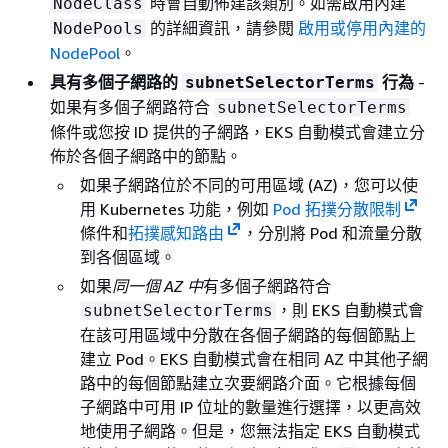
時會自動佈建該類別。如需啟用內建
NodeClass
的詳細資訊，請參閱
啟用或停用內建的
NodePools
NodePool
。
具有多個子網路的
行為
-
subnetSelectorTerms
如果有多個子網路符合
subnetSelectorTerms
條件或您按 ID 提供的子網路，EKS 自動模式會建立分
佈於各個子網路中的節點。
如果子網路位於不同的可用區域 (AZ)，您可以使
用 Kubernetes 功能，例如
Pod 拓撲分散限制
條件和
拓撲感知路由
，分別將 Pod 和流量分散
到各個區域。
如果
同一個 AZ 中
有多個子網路符合
，則 EKS 自動模式會
subnetSelectorTerms
在該可用區域中分散在各個子網路的每個節點上
建立 Pod。EKS 自動模式會在相同 AZ 中其他子網
路中的每個節點建立次要網路介面。它根據每個
子網路中可用 IP 位址的數量進行選擇，以更高效
地使用子網路。但是，您無法指定 EKS 自動模式