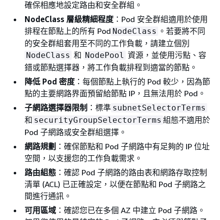
確保相應地設定路由和安全群組。
NodeClass 層級精細程度
：Pod 安全群組適用於使用
排程在節點上的所有 Pod
。若要將不同
NodeClass
的安全群組套用至不同的工作負載，請建立個別
和
資源，並使用污點、容
NodeClass
NodePool
錯或節點選擇器，將工作負載排程到適當的節點。
降低 Pod 密度
：每個節點上執行的 Pod 較少，因為節
點的主要網路界面預留給節點 IP，且無法用於 Pod。
子網路選擇器限制
：標準
subnetSelectorTerms
和
組態不適用於
securityGroupSelectorTerms
Pod 子網路或安全群組選擇。
網路規劃
：確保節點和 Pod 子網路中有足夠的 IP 位址
空間，以支援您的工作負載需求。
路由組態
：確認 Pod 子網路的路由表和網路存取控制
清單 (ACL) 已正確設定，以便在節點和 Pod 子網路之
間進行通訊。
可用區域
：確認您已在多個 AZ 中建立 Pod 子網路。