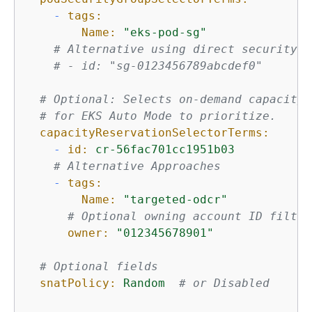
-
tags:
Name:
"eks-pod-sg"
# Alternative using direct security g
# - id: "sg-0123456789abcdef0"
# Optional: Selects on-demand capacity 
# for EKS Auto Mode to prioritize.
capacityReservationSelectorTerms:
-
id:
cr-56fac701cc1951b03
# Alternative Approaches
-
tags:
Name:
"targeted-odcr"
# Optional owning account ID filter
owner:
"012345678901"
# Optional fields
snatPolicy:
Random
# or Disabled