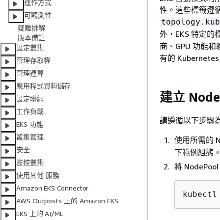
運作方式
性。這些標籤遵循既
可觀測性
topology.kub
疑難排解
外，EKS 特定的
版本備註
商、GPU 功能
設定叢集
有的 Kuberne
管理存取權
管理運算
應用程式資料儲存
建立 Node
設定聯網
工作負載
請遵循以下步驟為您的
EKS 功能
叢集管理
使用所需的 N
安全
下範例組態
監控叢集
將 NodeP
使用其他 服務
Amazon EKS Connector
kubectl
AWS Outposts 上的 Amazon EKS
EKS 上的 AI/ML