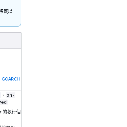
的標籤以
的
GOARCH
、
t
on-
ved
or 的執行個