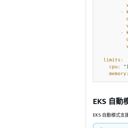
-
-
limits:
cpu:
"
memory
EKS 自
EKS 自動模式