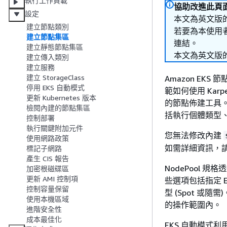
執行工作負載
協助改進此頁
設定
本文為英文版
建立節點類別
若要為本使用
建立節點集區
連結。
建立靜態節點集區
本文為英文版
建立傳入類別
建立服務
建立 StorageClass
Amazon EK
停用 EKS 自動模式
範如何使用 Ka
更新 Kubernetes 版本
的節點佈建工具。透
檢閱內建的節點集區
括執行個體類型
控制部署
執行關鍵附加元件
您無法修改內建
使用網路政策
如需詳細資訊，
標記子網路
產生 CIS 報告
NodePool 
加密根磁碟區
更新 AMI 控制項
些選項包括指定 E
控制容量保留
型 (Spot 或
使用本機區域
的操作範圍內。
進階安全性
成本最佳化
EKS 自動模式利