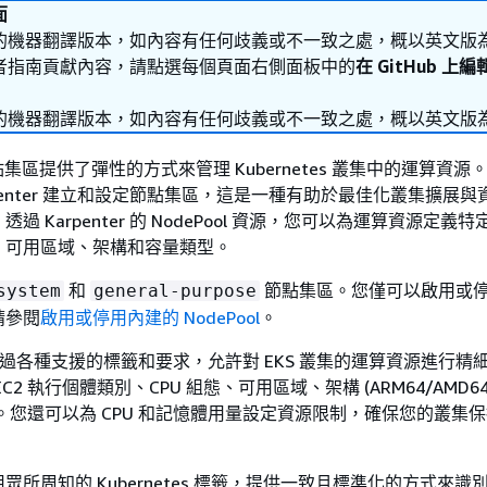
面
的機器翻譯版本，如內容有任何歧義或不一致之處，概以英文版
者指南貢獻內容，請點選每個頁面右側面板中的
在 GitHub 上
的機器翻譯版本，如內容有任何歧義或不一致之處，概以英文版
S 節點集區提供了彈性的方式來管理 Kubernetes 叢集中的運算資
rpenter 建立和設定節點集區，這是一種有助於最佳化叢集擴展
過 Karpenter 的 NodePool 資源，您可以為運算資源定義
、可用區域、架構和容量類型。
和
節點集區。您僅可以啟用或
system
general-purpose
請參閱
啟用或停用內建的 NodePool
。
規格透過各種支援的標籤和要求，允許對 EKS 叢集的運算資源進行精
C2 執行個體類別、CPU 組態、可用區域、架構 (ARM64/AMD6
隨需)。您還可以為 CPU 和記憶體用量設定資源限制，確保您的叢集
用眾所周知的 Kubernetes 標籤，提供一致且標準化的方式來識