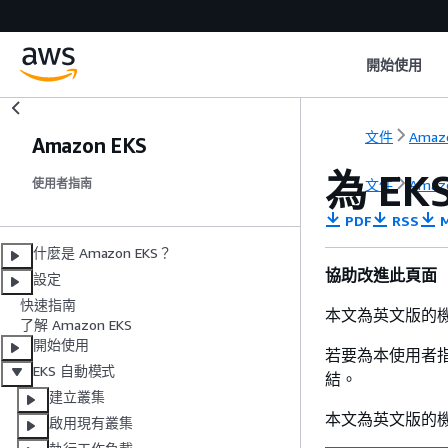
開始使用
文件
Amaz
Amazon EKS
為 E
文件
Amaz
使用者指南
PDF
RSS
M
什麼是 Amazon EKS？
協助改進此頁面
設定
快速指南
本文為英文版的
了解 Amazon EKS
開始使用
若要為本使用者
EKS 自動模式
結。
建立叢集
本文為英文版的
啟用現有叢集