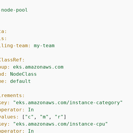
-node-pool
:
ta:
ls:
lling-team:
my-team
ClassRef:
oup:
eks.amazonaws.com
nd:
NodeClass
me:
default
irements:
key:
"eks.amazonaws.com/instance-category"
operator:
In
values:
 [
"c"
, 
"m"
, 
"r"
]

key:
"eks.amazonaws.com/instance-cpu"
operator:
In