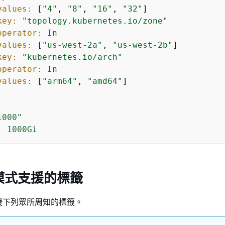
values:
 [
"4"
, 
"8"
, 
"16"
, 
"32"
]

key:
"topology.kubernetes.io/zone"
operator:
In
values:
 [
"us-west-2a"
, 
"us-west-2b"
]

key:
"kubernetes.io/arch"
operator:
In
values:
 [
"arm64"
, 
"amd64"
]

1000"
:
1000Gi
動模式支援的標籤
支援下列眾所周知的標籤。