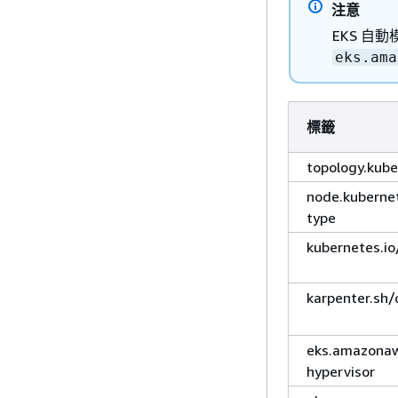
注意
EKS 自動
eks.ama
標籤
topology.kube
node.kubernet
type
kubernetes.io
karpenter.sh/
eks.amazonaw
hypervisor