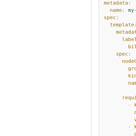
metadata:
name:
my
spec:
template
metada
labe
bi
spec:
node
gr
ki
na
requ
-
-