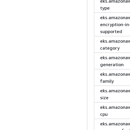
eks.amazona
type
eks.amazonaw
encryption-in
supported
eks.amazonaw
category
eks.amazonaw
generation
eks.amazonaw
family
eks.amazonaw
size
eks.amazonaw
cpu
eks.amazonaw