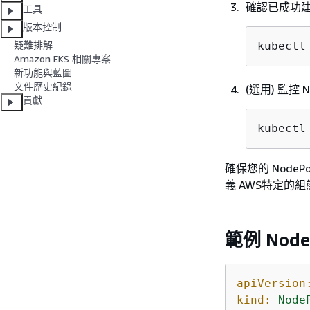
確認已成功建立
工具
版本控制
疑難排解
kubectl
Amazon EKS 相關專案
新功能與藍圖
文件歷史紀錄
(選用) 監控 N
貢獻
kubectl
確保您的 NodeP
義 AWS特定的
範例 Node
apiVersion
kind:
Node