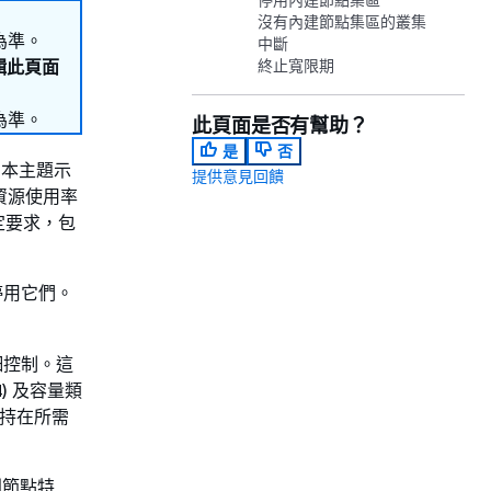
沒有內建節點集區的叢集
為準。
中斷
編輯此頁面
終止寬限期
為準。
此頁面是否有幫助？
是
否
源。本主題示
提供意見回饋
與資源使用率
特定要求，包
停用它們。
細控制。這
4) 及容量類
保持在所需
別節點特