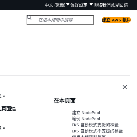
中文 (繁體)
偏好設定
聯絡我們
意見回饋
建立 AWS 帳戶
準。
在本頁面
輯此頁面
連
建立 NodePool
範例 NodePool
EKS 自動模式支援的標籤
準。
EKS 自動模式不支援的標籤
停用內建節點集區